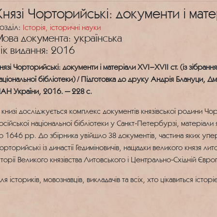
Князі Чорторийські: документи і мате
озділ:
Історія, історичні науки
ова документа: українська
ік видання: 2016
нязі Чорторийські: документи і матеріали XVІ–XVII ст. (із зібрання
аціональної бібліотеки) / Підготовка до друку Андрія Блануци, Дми
АН України, 2016. — 228 с.
 книзі досліджується комплекс документів князівської родини Чор
осійської національної бібліотеки у Санкт-Петербурзі, матеріали
о 1646 рр. До збірника увійшло 38 документів, частина яких упер
орторийські із династії Гедиміновичів, нащадки великого князя ли
сторії Великого князівства Литовського і Центрально-Східній Європ
ля істориків, мовознавців, викладачів та всіх, хто цікавиться істо