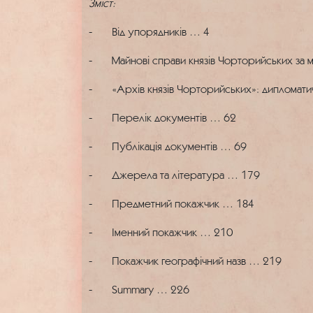
Зміст:
- Від упорядників … 4
- Майнові справи князів Чорторийських за ма
- «Архів князів Чорторийських»: дипломатичн
- Перелік документів … 62
- Публікація документів … 69
- Джерела та література … 179
- Предметний покажчик … 184
- Іменний покажчик … 210
- Покажчик географічний назв … 219
- Summary … 226