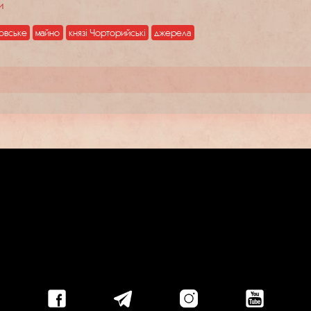
и
товське
майно
князі Чорторийські
джерела