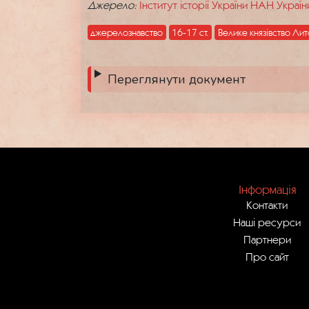
Джерело:
Інститут історії України НАН Україн
джерелознавство
16-17 ст.
Велике князівство Ли
Переглянути документ
Інформація
Контакти
Наші ресурси
Партнери
Про сайт