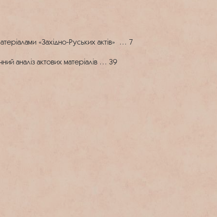
теріалами «Західно-Руських актів» … 7
ий аналіз актових матеріалів … 39