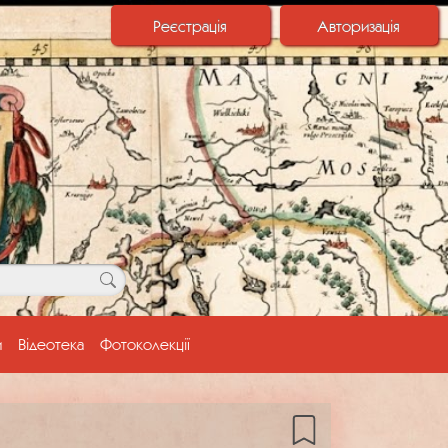
Реєстрація
Авторизація
и
Відеотека
Фотоколекції