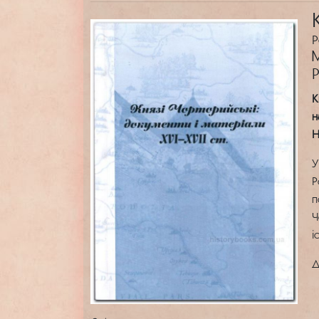
Р
М
Р
К
н
Н
У
Р
п
Ч
і
Д