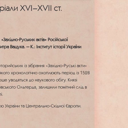
ріали XVІ–XVII ст.
 «Західно-Руських актів» Російської
тра Ващука. — К.: Інститут історії України
торийських із зібрання «Західно-Руські акти»
 якого хронологічно охоплюють період із 1528
ше уводяться до наукового обігу. Князі
товського Ольгерда, залишили помітний слід в
і.
рією України та Центрально-Східної Європи.