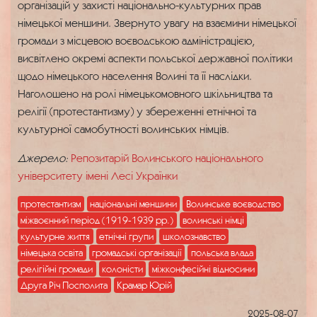
організацій у захисті національно-культурних прав
німецької меншини. Звернуто увагу на взаємини німецької
громади з місцевою воєводською адміністрацією,
висвітлено окремі аспекти польської державної політики
щодо німецького населення Волині та її наслідки.
Наголошено на ролі німецькомовного шкільництва та
релігії (протестантизму) у збереженні етнічної та
культурної самобутності волинських німців.
Джерело:
Репозитарій Волинського національного
університету імені Лесі Українки
протестантизм
національні меншини
Волинське воєводство
міжвоєнний період (1919-1939 рр.)
волинські німці
культурне життя
етнічні групи
школознавство
німецька освіта
громадські організації
польська влада
релігійні громади
колоністи
міжконфесійні відносини
Друга Річ Посполита
Крамар Юрій
2025-08-07