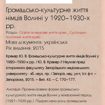
Громадсько-культурне життя
німців Волині у 1920–1930-х
рр.
Розділ:
Освіта та наукове життя краю
,
Суспільно-
політичне життя краю
Мова документа: українська
Рік видання: 2015
Крамар Ю. В. Громадсько-культурне життя німців Волині у
1920–1930-х рр. / Ю. В. Крамар // Наукові праці
історичного факультету Запорізького національного
університету : зб. наук. пр. / Запоріз. нац. ун-т, Іст. ф-т. –
Запоріжжя, 2015. – Вип. 43. – С. 170–177.
Анотація:
Проаналізовано форми громадсько-
культурного життя німців Волині у міжвоєнний період
(1921–1939 рр.). Підкреслено роль громадських