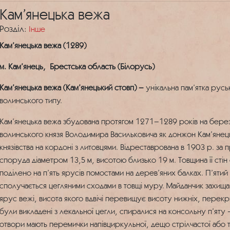
Кам’янецька вежа
Розділ:
Інше
Кам’янецька вежа (1289)
м. Кам’янець, Брестська область (Білорусь)
Кам’янецька вежа (Кам’янецький стовп) –
унікальна пам’ятка рус
волинського типу.
Кам’янецька вежа збудована протягом 1271–1289 років на берез
волинського князя Володимира Васильковича як донжон Кам’яне
князівства на кордоні з литовцями. Відреставрована в 1903 р. за
споруда діаметром 13,5 м, висотою близько 19 м. Товщина її стін
поділено на п’ять ярусів помостами на дерев’яних балках. П’я
сполучається цегляними сходами в товщі муру. Майданчик захища
ярус вежі, висота якого вдвічі перевищує висоту нижніх, пере
були викладені з лекальної цегли, спиралися на консольну п’яту 
отвори мають перемички напівциркульної, дещо стрілчастої або