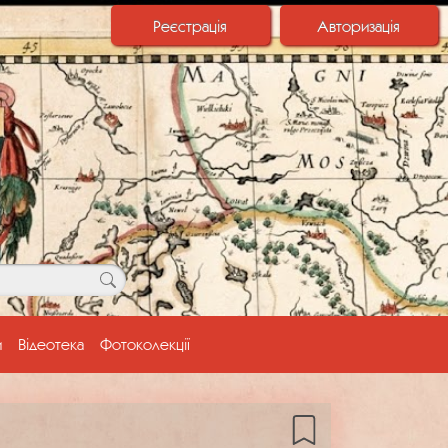
Реєстрація
Авторизація
и
Відеотека
Фотоколекції