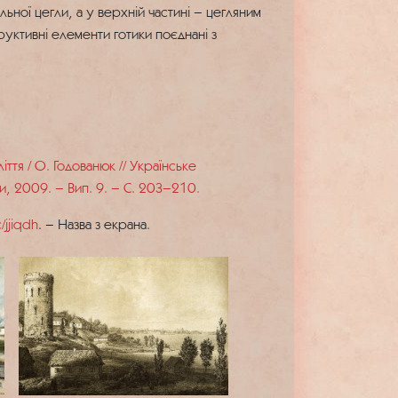
ьної цегли, а у верхній частині – цегляним
уктивні елементи готики поєднані з
ття / О. Годованюк // Українське
ни, 2009. – Вип. 9. – С. 203–210.
c/jjiqdh
. – Назва з екрана.