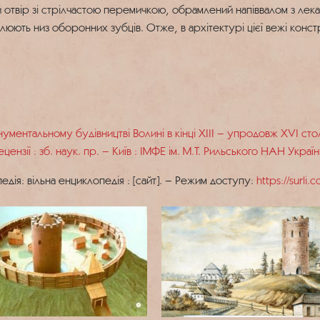
 отвір зі стрілчастою перемичкою, обрамлений напіввалом з лекал
ть низ оборонних зубців. Отже, в архітектурі цієї вежі констр
ентальному будівництві Волині в кінці XIII – упродовж XVI столі
ензії : зб. наук. пр. – Київ : ІМФЕ ім. М.Т. Рильського НАН Украї
едія: вільна енциклопедія : [сайт]. – Режим доступу:
https://surli.c