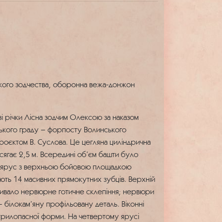
ького зодчества, оборонна вежа-донжон
і річки Лісна зодчим Олексою за наказом
цького граду – форпосту Волинського
 проєктом В. Суслова. Це цегляна циліндрична
 сягає 2,5 м. Всередині об’єм башти було
тий ярус з верхньою бойовою площадкою
ють 14 масивних прямокутних зубців. Верхній
кривало нервюрне готичне склепіння; нервюри
– білокам’яну профільовану деталь. Віконні
 трилопасної форми. На четвертому ярусі