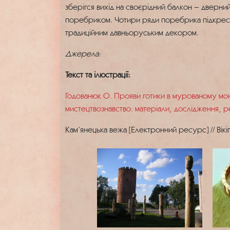
зберігся вихід на своєрідний балкон – дверний
поребриком. Чотири ряди поребрика підкреслюю
традиційним давньоруським декором.
Джерела:
Текст та ілюстрації:
Годованюк О. Прояви готики в мурованому монум
мистецтвознавство: матеріали, дослідження, рец
Кам’янецька вежа [Електронний ресурс] // Вікіп