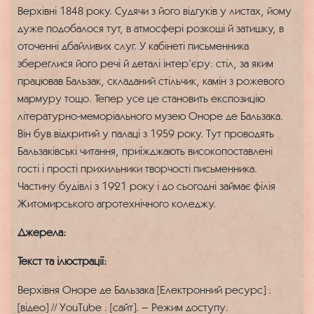
Верхівні 1848 року. Судячи з його відгуків у листах, йому
дуже подобалося тут, в атмосфері розкоші й затишку, в
оточенні дбайливих слуг. У кабінеті письменника
збереглися його речі й деталі інтер’єру: стіл, за яким
працював Бальзак, складаний стільчик, камін з рожевого
мармуру тощо. Тепер усе це становить експозицію
літературно-меморіального музею Оноре де Бальзака.
Він був відкритий у палаці з 1959 року. Тут проводять
Бальзаківські читання, приїжджають високопоставлені
гості і прості прихильники творчості письменника.
Частину будівлі з 1921 року і до сьогодні займає філія
Житомирського агротехнічного коледжу.
Джерела:
Текст та ілюстрації:
Верхівня Оноре де Бальзака [Електронний ресурс] :
[відео] // YouTube : [сайт]. – Режим доступу: