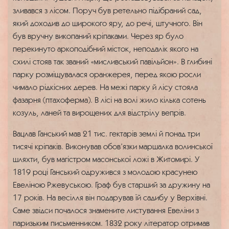
зливався з лісом. Поруч був ретельно підібраний сад,
який доходив до широкого яру, до речі, штучного. Він
був вручну викопаний кріпаками. Через яр було
перекинуто аркоподібний місток, неподалік якого на
схилі стояв так званий «мисливський павільйон». В глибині
парку розміщувалася оранжерея, перед якою росли
чимало рідкісних дерев. На межі парку й лісу стояла
фазарня (птахоферма). В лісі на волі жило кілька сотень
козуль, ланей та вирощених для відстрілу вепрів.
Вацлав Ганський мав 21 тис. гектарів землі й понад три
тисячі кріпаків. Виконував обов’язки маршалка волинської
шляхти, був магістром масонської ложі в Житомирі. У
1819 році Ганський одружився з молодою красунею
Евеліною Ржевуською. Граф був старший за дружину на
17 років. На весілля він подарував їй садибу у Верхівні.
Саме звідси почалося знамените листування Евеліни з
паризьким письменником. 1832 року літератор отримав