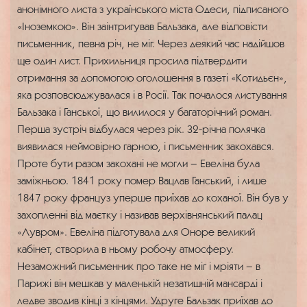
анонімного листа з українського міста Одеси, підписаного
«Іноземкою». Він заінтригував Бальзака, але відповісти
письменник, певна річ, не міг. Через деякий час надійшов
ще один лист. Прихильниця просила підтвердити
отримання за допомогою оголошення в газеті «Котидьєн»,
яка розповсюджувалася і в Росії. Так почалося листування
Бальзака і Ганської, що вилилося у багаторічний роман.
Перша зустріч відбулася через рік. 32-річна полячка
виявилася неймовірно гарною, і письменник закохався.
Проте бути разом закохані не могли – Евеліна була
заміжньою. 1841 року помер Вацлав Ганський, і лише
1847 року француз уперше приїхав до коханої. Він був у
захопленні від маєтку і називав верхівнянський палац
«Лувром». Евеліна підготувала для Оноре великий
кабінет, створила в ньому робочу атмосферу.
Незаможний письменник про таке не міг і мріяти – в
Парижі він мешкав у маленькій незатишній мансарді і
ледве зводив кінці з кінцями. Удруге Бальзак приїхав до