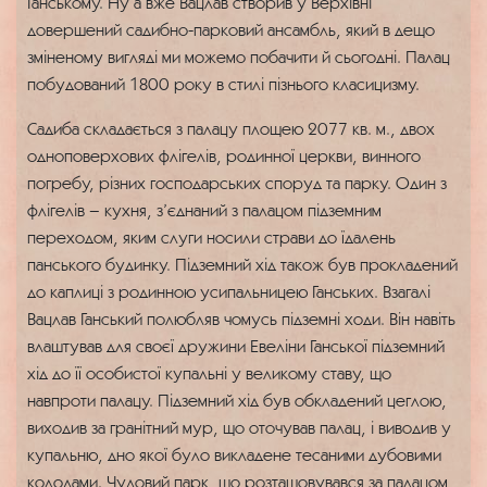
Ганському. Ну а вже Вацлав створив у Верхівні
довершений садибно-парковий ансамбль, який в дещо
зміненому вигляді ми можемо побачити й сьогодні. Палац
побудований 1800 року в стилі пізнього класицизму.
Садиба складається з палацу площею 2077 кв. м., двох
одноповерхових флігелів, родинної церкви, винного
погребу, різних господарських споруд та парку. Один з
флігелів – кухня, з’єднаний з палацом підземним
переходом, яким слуги носили страви до їдалень
панського будинку. Підземний хід також був прокладений
до каплиці з родинною усипальницею Ганських. Взагалі
Вацлав Ганський полюбляв чомусь підземні ходи. Він навіть
влаштував для своєї дружини Евеліни Ганської підземний
хід до її особистої купальні у великому ставу, що
навпроти палацу. Підземний хід був обкладений цеглою,
виходив за гранітний мур, що оточував палац, і виводив у
купальню, дно якої було викладене тесаними дубовими
колодами. Чудовий парк, що розташовувався за палацом,