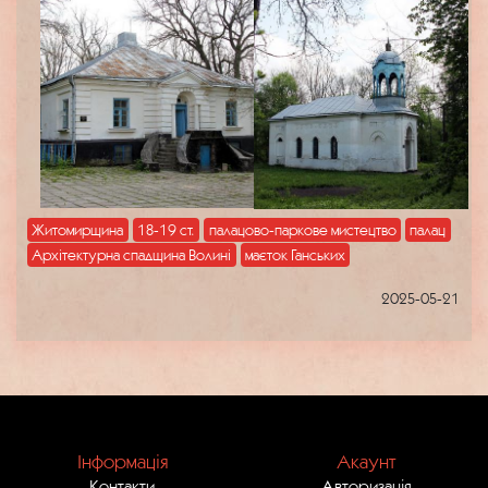
Житомирщина
18-19 ст.
палацово-паркове мистецтво
палац
Архітектурна спадщина Волині
маєток Ганських
2025-05-21
Інформація
Акаунт
Контакти
Авторизація