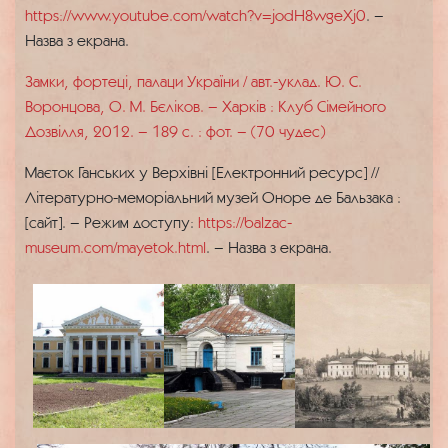
https://www.youtube.com/watch?v=jodH8wgeXj0
. –
Назва з екрана.
Замки, фортеці, палаци України / авт.-уклад. Ю. С.
Воронцова, О. М. Бєліков. – Харків : Клуб Сімейного
Дозвілля, 2012. – 189 c. : фот. – (70 чудес)
Маєток Ганських у Верхівні [Електронний ресурс] //
Літературно-меморіальний музей Оноре де Бальзака :
[сайт]. – Режим доступу:
https://balzac-
museum.com/mayetok.html
. – Назва з екрана.