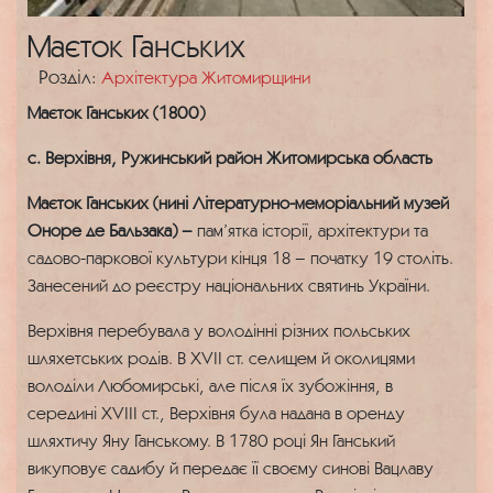
Маєток Ганських
Розділ:
Архітектура Житомирщини
Маєток Ганських (1800)
с. Верхівня, Ружинський район Житомирська область
Маєток Ганських (нині Літературно-меморіальний музей
Оноре де Бальзака) –
пам’ятка історії, архітектури та
садово-паркової культури кінця 18 – початку 19 століть.
Занесений до реєстру національних святинь України.
Верхівня перебувала у володінні різних польських
шляхетських родів. В XVII ст. селищем й околицями
володіли Любомирські, але після їх зубожіння, в
середині XVIII ст., Верхівня була надана в оренду
шляхтичу Яну Ганському. В 1780 році Ян Ганський
викуповує садибу й передає її своєму синові Вацлаву