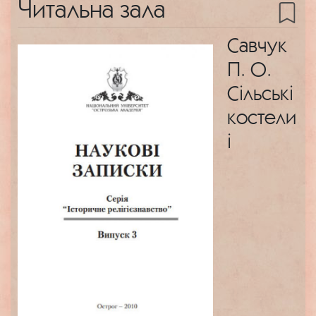
Читальна зала
Савчук
П. О.
Сільські
костели
і