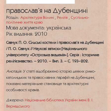
православ’я на Дубенщині
Розділ:
Архітектура Волині
,
Релігія
,
Суспільно-
політичне життя краю
Мова документа: українська
Рік видання: 2010
Савчук П. О. Сільські костели і православ’я на Дубенщині
/ П. О. Савчук // Наукові записки [Національного
університету «Острозька академія»]. Серія : Історичне
релігієзнавство. – 2010. – Вип. 3. – С. 193–202.
Анотація:
У статті відображено історію деяких римо-
католицьких та православних парафій на Дубенщині,
показано матеріальне становище та архітектурні
особливості храмів.
Джерело:
Національна бібліотека України імені В. І.
Вернадського