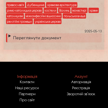
православ'я
Дубенщина
храмова архітектура
римо-католицька церква
костели
Волинь
монастирі
храми
католицизм
міжконфесійні відносини
польська влада
релігійні громади
українська церква
2025-05-13
Переглянути документ
Інформація
Акаунт
Контакти
Авторизація
Наші ресурси
Реєстрація
Партнери
Зворотній зв`язок
Про сайт