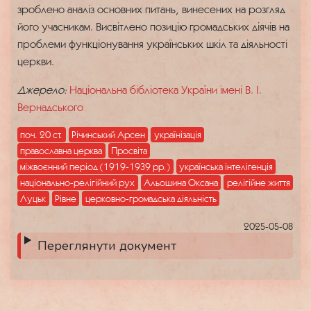
зроблено аналіз основних питань, винесених на розгляд
його учасникам. Висвітлено позицію громадських діячів на
проблеми функціонування українських шкіл та діяльності
церкви.
Джерело:
Національна бібліотека України імені В. І.
Вернадського
поч. 20 ст.
Річинський Арсен
українізація
православна церква
Просвіта
міжвоєнний період (1919-1939 рр.)
українська інтелігенція
національно-релігійний рух
Альошина Оксана
релігійне життя
Луцьк
Рівне
церковно-громадська діяльність
2025-05-08
Переглянути документ