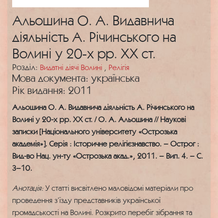
Альошина О. А. Видавнича
діяльність А. Річинського на
Волині у 20-х рр. ХХ ст.
Розділ:
Видатні діячі Волині
,
Релігія
Мова документа: українська
Рік видання: 2011
Альошина О. А. Видавнича діяльність А. Річинського на
Волині у 20-х рр. ХХ ст. / О. А. Альошина // Наукові
записки [Національного університету «Острозька
академія»]. Серія : Історичне релігієзнавство. – Острог :
Вид-во Нац. ун-ту «Острозька акад.», 2011. – Вип. 4. – С.
3–10.
Анотація:
У статті висвітлено маловідомі матеріали про
проведення з’їзду представників української
громадськості на Волині. Розкрито перебіг зібрання та