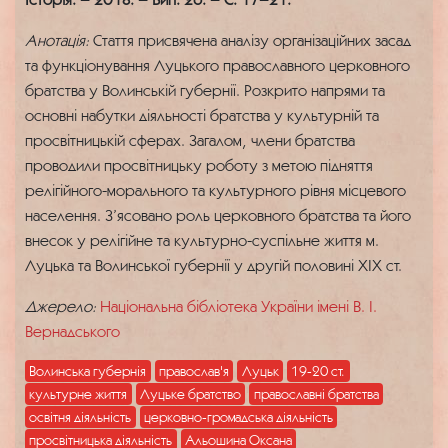
Анотація:
Стаття присвячена аналізу організаційних засад
та функціонування Луцького православного церковного
братства у Волинській губернії. Розкрито напрями та
основні набутки діяльності братства у культурній та
просвітницькій сферах. Загалом, члени братства
проводили просвітницьку роботу з метою підняття
релігійного-морального та культурного рівня місцевого
населення. З’ясовано роль церковного братства та його
внесок у релігійне та культурно-суспільне життя м.
Луцька та Волинської губернії у другій половині ХІХ ст.
Джерело:
Національна бібліотека України імені В. І.
Вернадського
Волинська губернія
православ'я
Луцьк
19-20 ст.
культурне життя
Луцьке братство
православні братства
освітня діяльність
церковно-громадська діяльність
просвітницька діяльність
Альошина Оксана