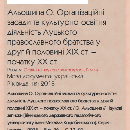
Альошина О. Організаційні
засади та культурно-освітня
діяльність Луцького
православного братства у
другій половині ХІХ ст. –
початку ХХ ст.
Розділ:
Освіта та наукове життя краю
,
Релігія
Мова документа: українська
Рік видання: 2018
Альошина О. Організаційні засади та культурно-освітня
діяльність Луцького православного братства у другій
половині ХІХ ст. – початку ХХ ст. / О. Альошина // Наукові
записки [Вінницького державного педагогічного
університету імені Михайла Коцюбинського]. Серія :
Історія. – 2018. – Вип. 26. – С. 17–21.