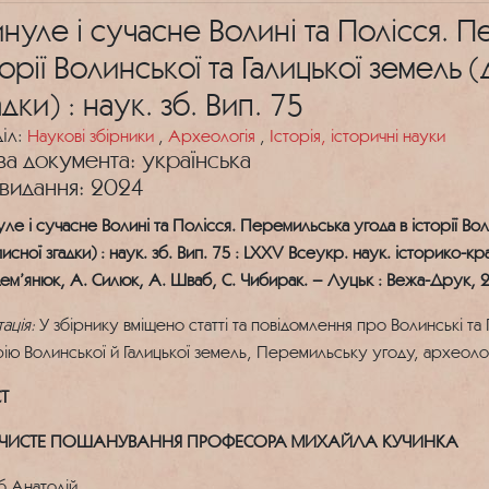
нуле і сучасне Волині та Полісся. П
торії Волинської та Галицької земель 
адки) : наук. зб. Вип. 75
діл:
Наукові збірники
,
Археологія
,
Історія, історичні науки
а документа: українська
 видання: 2024
ле і сучасне Волині та Полісся. Перемильська угода в історії Вол
писної згадки) : наук. зб. Вип. 75 : LXXV Всеукр. наук. історико-
ем’янюк, А. Силюк, А. Шваб, C. Чибирак. – Луцьк : Вежа-Друк, 2
ація:
У збірнику вміщено статті та повідомлення про Волинські та 
рію Волинської й Галицької земель, Перемильську угоду, археол
СТ
ЧИСТЕ ПОШАНУВАННЯ ПРОФЕСОРА МИХАЙЛА КУЧИНКА
б Анатолій