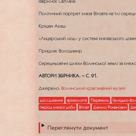
Гаврилюк Світлана
Політичний портрет князя Вітовта на тлі середнь
Крішан Акаш
«Лицарський люд» у системі князівського доме
Пришляк Володимир
Середньовічні шляхи Волинської землі за княжо
АВТОРИ ЗБІРНИКА. – С. 91.
Джерело:
Волинський краєзнавчий музей
дослідження
археологія
Перемиль
Галицько-Вол
період княжої доби
Вітовт
Данило Романович
Де
Переглянути документ