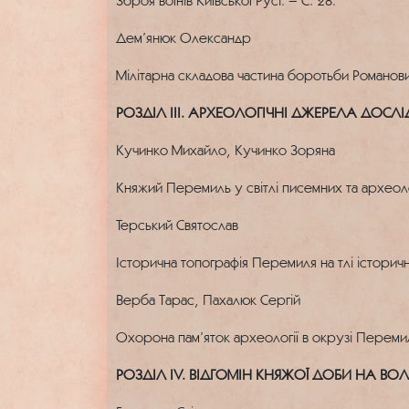
Зброя воїнів Київської Русі. – С. 28.
Дем’янюк Олександр
Мілітарна складова частина боротьби Романовичів
РОЗДІЛ ІІІ. АРХЕОЛОГІЧНІ ДЖЕРЕЛА ДОС
Кучинко Михайло, Кучинко Зоряна
Княжий Перемиль у світлі писемних та археоло
Терський Cвятослав
Історична топографія Перемиля на тлі історичн
Верба Тарас, Пахалюк Сергій
Охорона пам’яток археології в окрузі Перемил
РОЗДІЛ ІV. ВІДГОМІН КНЯЖОЇ ДОБИ НА ВО