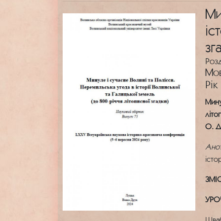
Ми
іс
зг
Роз
Мов
Рік
Мину
літо
О. Д
Анот
істо
ЗМІ
УРО
Шва