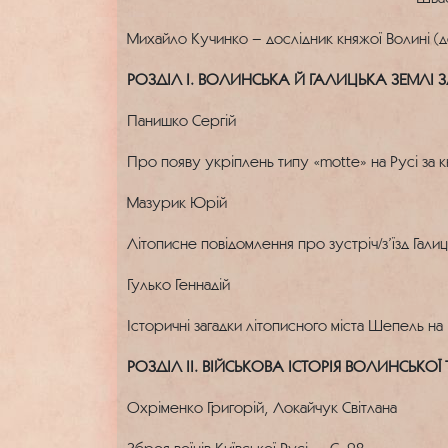
Михайло Кучинко – дослідник княжої Волині (до 
РОЗДІЛ І. ВОЛИНСЬКА Й ГАЛИЦЬКА ЗЕМЛІ
Панишко Сергій
Про появу укріплень типу «motte» на Русі за к
Мазурик Юрій
Літописне повідомлення про зустріч/з’їзд Гали
Гулько Геннадій
Історичні загадки літописного міста Шепель на 
РОЗДІЛ ІІ. ВІЙСЬКОВА ІСТОРІЯ ВОЛИНСЬКОЇ
Охріменко Григорій, Локайчук Світлана