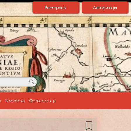
Реєстрація
Авторизація
и
Відеотека
Фотоколекції