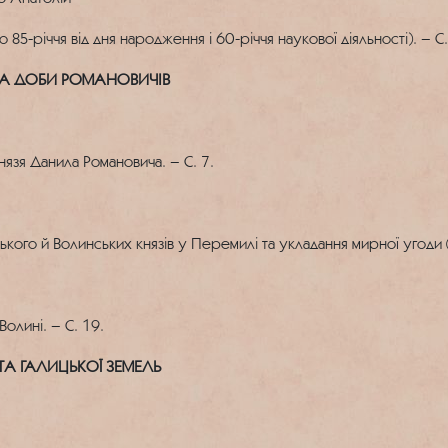
85-річчя від дня народження і 60-річчя наукової діяльності). – С.
 ЗА ДОБИ РОМАНОВИЧІВ
нязя Данила Романовича. – С. 7.
цького й Волинських князів у Перемилі та укладання мирної угоди
Волині. – С. 19.
 ТА ГАЛИЦЬКОЇ ЗЕМЕЛЬ