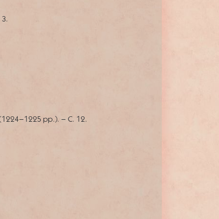
 3.
 (1224–1225 рр.). – С. 12.