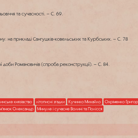
овіччя та сучасності. – С. 69.
ну: на прикладі Сангушків-ковельських та Курбських. – С. 78
ї доби Романовичів (спроба реконструкції). – С. 84.
инське князівство
літописні згадки
Кучинко Михайло
Охріменко Григор
м'янюк Олександр
Минуле і сучасне Волині та Полісся