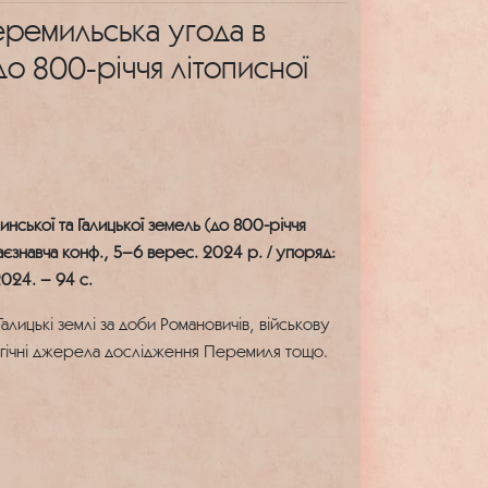
еремильська угода в
(до 800-річчя літописної
инської та Галицької земель (до 800-річчя
краєзнавча конф., 5–6 верес. 2024 р. / упоряд:
024. – 94 c.
Галицькі землі за доби Романовичів, військову
огічні джерела дослідження Перемиля тощо.