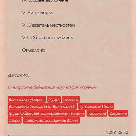
IV. Общее заключеніе
V. Литература
VI. Указатель местностей
VII. Объясненіе таблицъ
Оглавленіе
Джерело:
Електронна бібліотека «Культура України»
Волинська губернія
Луцьк
геологія
Володимир (Володимир-Волинський)
Тутковський Павло
Труды Общества исследователей Волыни
гідрологія
Деражне
озеро
Товариство дослідників Волині
2022-05-30