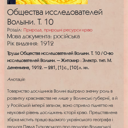
Общества исследователей
Волыни. Т. 10
Розділ:
Природа, природні ресурси краю
Мова документа: російська
Рік видання: 1912
Труды Общества исследователей Волыни. Т. 10 / О-во
исследователей Волыни. — Житомир : Электр. тип. М.
Дененмана, 1912. — 281, [1] с., [10] л. ил.
Анотація:
Товариство дослідників Волині відіграло значну роль в
розвитку краєзнавства не лише у Волинські губернії, а й
у Російській імперії загалом, воно сприяло підняттю на
науковий рівень досліджень історії краю. Представлена
збірка містить працю відомого українського географа і
геолога Павла Тутковського про геологію Волинської