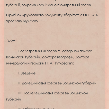
губернії, зокрема досліджено післятретинні озера.
Оригінал друкованого документу зберігається в НБУ ім.
Ярослава Мудрого
Зміст:
Послетретичныя озера въ северной полосе
Волынской губерніи. Доктора географіи, доктора
минералогіи и геологіи П. А. Тутковскаго
I. Введеніе
II. Доледниковыя озера въ Волынской губерніи
III. Послеледниковыя озера въ Волынской
губерніи