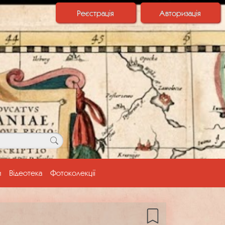
Реєстрація
Авторизація
и
Відеотека
Фотоколекції