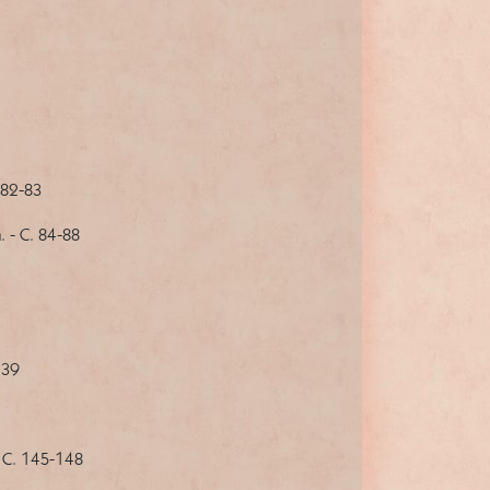
 82-83
 - С. 84-88
139
 С. 145-148