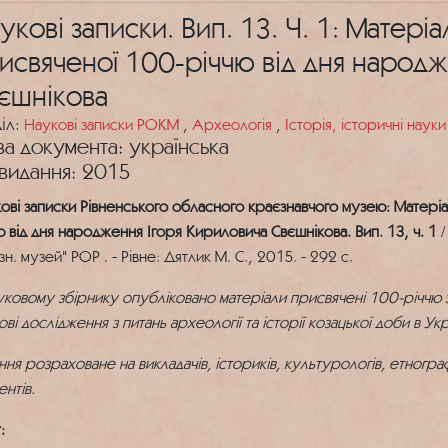
укові записки. Вип. 13. Ч. 1: Матері
исвяченої 100-річчю від дня народж
єшнікова
іл:
Наукові записки РОКМ
,
Археологія
,
Історія, історичні науки
а документа: українська
 видання: 2015
ові записки Рівненського обласного краєзнавчого музею: Матеріа
ю від дня народження Ігоря Кириловича Свєшнікова. Вип. 13, ч. 1
/
н. музей" РОР . - Рівне: Дятлик М. С., 2015. - 292 с.
уковому збірнику опубліковано матеріали присвячені 100-річчю з 
ові дослідження з питань археології та історії козацької доби в Укра
ння розраховане на викладачів, істориків, культурологів, етнограф
ентів.
: