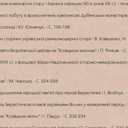
зи в межиріччі стиру і Горині в середині 90-х років ХХ ст. - початк
ого побуту в археолегічних комплексах Дубенських монастирів XY
опниці / Ю. Юхимчук. - С. 195-198
ні сторінки української ранньомодерної історії / В. Коваленко, Н
ято-Георгієвської церкви на "Козацьких могилах" / П. Ричков. - С
YIII ст. з фондової збірки Національного історико-меморіального
ах" / М. Чирська. - С. 224-226
ідродження народної пам'яті про героїв Берестечка / І. Якобчук. 
під Берестечком козаків українцями Волині у міжвоєнний період / 
 "Козацьких могил" / І. Пащук. - С. 232-234
рчості художника Олександра Лаворика / О. Семенович. - С. 234-