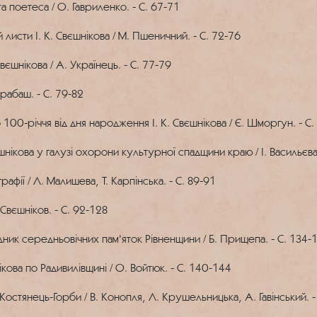
а поетеса / О. Гавриленко. - С. 67-71
исти І. К. Свєшнікова / М. Пшеничний. - С. 72-76
вєшнікова / А. Українець. - С. 77-79
арабаш. - С. 79-82
00-річчя від дня народження І. К. Свєшнікова / Є. Шморгун. - С.
шнікова у галузі охорони культурної спадщини краю / І. Васильєва.
афії / Л. Малишева, Т. Карпінська. - С. 89-91
 Свєшніков. - С. 92-128
дник середньовічних пам'яток Рівненщини / Б. Прищепа. - С. 134-
ова по Радивилівщині / О. Войтюк. - С. 140-144
остянець-Горби / В. Конопля, Л. Крушельницька, А. Гавінський. -