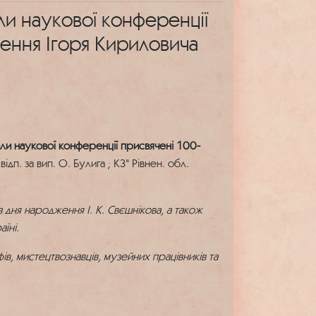
али наукової конференції
ення Ігоря Кириловича
ли наукової конференції присвячені 100-
 відп. за вип. О. Булига ; КЗ" Рівнен. обл.
дня народження І. К. Свєшнікова, а також
їні.
ів, мистецтвознавців, музейних працівників та