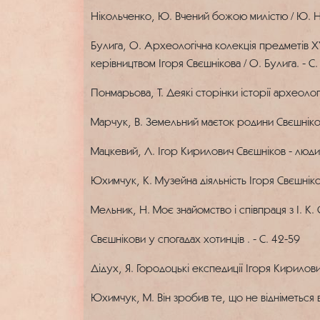
Нікольченко, Ю. Вчений божою милістю / Ю. Ні
Булига, О. Археологічна колекція предметів XY
керівництвом Ігоря Свєшнікова / О. Булига. - С
Понмарьова, Т. Деякі сторінки історії археолог
Марчук, В. Земельний маєток родини Свєшніков
Мацкевий, Л. Ігор Кирилович Свєшніков - людин
Юхимчук, К. Музейна діяльність Ігоря Свєшніко
Мельник, Н. Моє знайомство і співпраця з І. К.
Свєшнікови у спогадах хотинців . - С. 42-59
Дідух, Я. Городоцькі експедиції Ігоря Кирилович
Юхимчук, М. Він зробив те, що не відніметься в