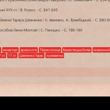
ні XYII ст. / В. Рожко. - С. 241-245
 баченні Тараса Шевченка / Л. Іваневич, А. Трембіцький. - С. 280-2
з особою Ганни Монтовт / С. Панишко. - С. 186-189
ь
монастирі
археологія
Пересопниця
Берестецька битва
міжвоєнний
 ст.
17 ст.
Шевченко Тарас
нумізматика