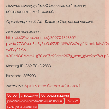
Початок семінару:
16:00 (доповідь до 1 години;
обговорення – до 1 години).
Організатор події:
Арт-Кластер Острозької академії.
Лінк для приєднання:
https://us02web.zoom.us/j/86970432880?
pwd=7ZQCvuq5xrSgSiuGu2Z3DcW2MQsQxg.1&fbclid=IwY2x
w8FvyE1Kw-
aQl1sziO0MAm4Lg70kxS7z9Bnhte2KZg_aem_gMq9pe7Mtip8
Meeting ID: 869 7043 2880
Passcode: 385903
Джерело:
Арт-Кластер Острозької академії
Острог
стародруки
Острозька академія
рукописно-книжкова спадщина Волині
16-17 ст.
культурна спадщина