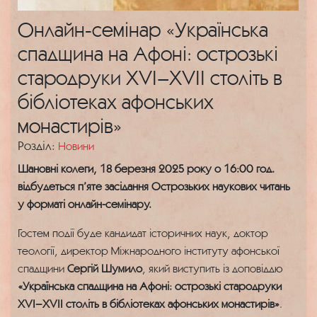
Онлайн-семінар «Українська
спадщина на Афоні: острозькі
стародруки XVI–XVII століть в
бібліотеках афонських
монастирів»
Розділ:
Новини
Шановні колеги, 18 березня 2025 року о 16:00 год.
відбудеться п’яте засідання Острозьких наукових читань
у форматі онлайн-семінару.
Гостем події буде кандидат історичних наук, доктор
теології, директор Міжнародного інституту афонської
спадщини
Сергій Шумило
, який виступить із доповіддю
«Українська спадщина на Афоні: острозькі стародруки
XVI–XVII століть в бібліотеках афонських монастирів»
.