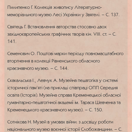
Пилипенко Г. Колекція живопису Літературно-
меморіального музею Лесі Українки у Звягелі. – С. 137.
Святець Г. Встановлення авторства стосовно двох
західноєвропейських графічних творів кін. VIII. ст. – С.
141.
Семенович О. Поштові марки періоду повномасштабного
вторгнення в колекції Рівненського обласного
краєзнавчого музею. – С. 144.
Скакальська І., Левчук А. Музейна педагогіка у системі
історичної пам’яті (на прикладі співпраці ОПП Середня
освіта (Історія). Музейна справа Кременецької обласної
гуманітарно-педагогічної академії ім. Тараса Шевченка та
Кременецького краєзнавчого музею). – С. 150.
Сотнікова Н. Музей в умовах війни: з досвіду роботи
національного музею воєнної історії Слобожанщини. – С.