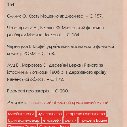
154.
Сулима О. Кость Мощенко як дизайнер. – С. 157.
Чеботарьова Л., Білокінь Ф. Мистецький феномен
різьбярки Марини Числової. – С. 164.
Черницька І. Трофеї українських військових із фондової
колекції РОКМ. – С. 168.
Луц В., Морозова О. Дерев’яні церкви Рівного за
історичними описами 1806 р. з Державного архіву
Рівненської області. – С. 172.
Відомості про авторів. – С. 200.
Джерело:
Рівненський обласний краєзнавчий музей
музейна справа
музеєзнавство
історичне краєзнавство
Булига Олександр
етнографія
релігія
Прищепа Богдан
Прищепа Олена
Скакальська Ірина