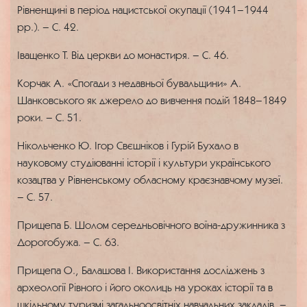
Рівненщині в період нацистської окупації (1941–1944
рр.). – С. 42.
Іващенко Т. Від церкви до монастиря. – С. 46.
Корчак А. «Спогади з недавньої бувальщини» А.
Шанковського як джерело до вивчення подій 1848–1849
роки. – С. 51.
Нікольченко Ю. Ігор Свєшніков і Гурій Бухало в
науковому студіюванні історії і культури українського
козацтва у Рівненському обласному краєзнавчому музеї.
– С. 57.
Прищепа Б. Шолом середньовічного воїна-дружинника з
Дорогобужа. – С. 63.
Прищепа О., Балашова І. Використання досліджень з
археології Рівного і його околиць на уроках історії та в
шкільному туризмі загальноосвітніх навчальних закладів. –