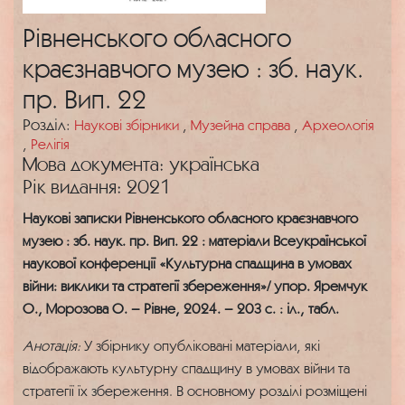
Рівненського обласного
краєзнавчого музею : зб. наук.
пр. Вип. 22
Розділ:
Наукові збірники
,
Музейна справа
,
Археологія
,
Релігія
Мова документа: українська
Рік видання: 2021
Наукові записки Рівненського обласного краєзнавчого
музею : зб. наук. пр. Вип. 22 : матеріали Всеукраїнської
наукової конференції «Культурна спадщина в умовах
війни: виклики та стратегії збереження»/ упор. Яремчук
О., Морозова О. – Рівне, 2024. – 203 с. : іл., табл.
Анотація:
У збірнику опубліковані матеріали, які
відображають культурну спадщину в умовах війни та
стратегії їх збереження. В основному розділі розміщені