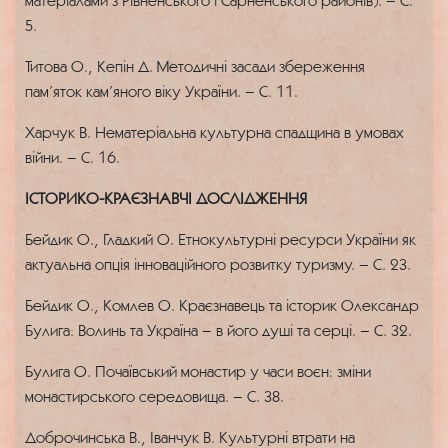
матеріалами з Рівненського і Сарненського районів). – С.
5.
Титова О., Кепін Д. Методичні засади збереження
пам’яток кам’яного віку України. – С. 11.
Харчук В. Нематеріальна культурна спадщина в умовах
війни. – С. 16.
ІСТОРИКО-КРАЄЗНАВЧІ ДОСЛІДЖЕННЯ
Бейдик О., Гладкий О. Етнокультурні ресурси України як
актуальна опція інноваційного розвитку туризму. – С. 23.
Бейдик О., Комлев О. Краєзнавець та історик Олександр
Булига: Волинь та Україна – в його душі та серці. – С. 32.
Булига О. Почаївський монастир у часи воєн: зміни
монастирського середовища. – С. 38.
Доброчинська В., Іванчук В. Культурні втрати на