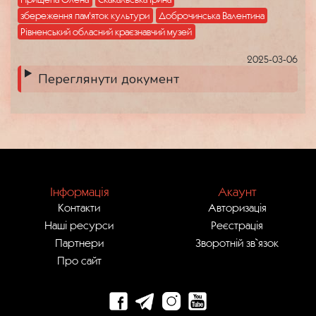
збереження пам'яток культури
Доброчинська Валентина
Рівненський обласний краєзнавчий музей
2025-03-06
Переглянути документ
Інформація
Акаунт
Контакти
Авторизація
Наші ресурси
Реєстрація
Партнери
Зворотній зв`язок
Про сайт