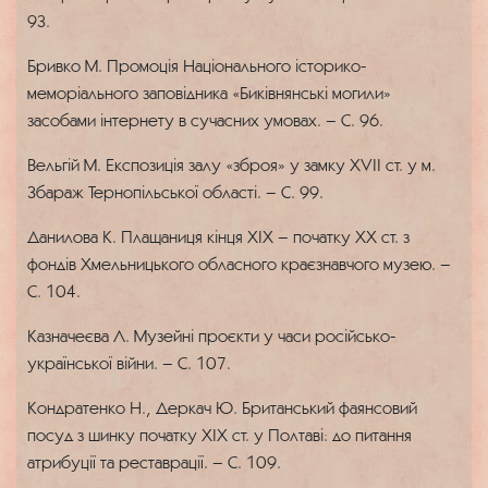
93.
Бривко М. Промоція Національного історико-
меморіального заповідника «Биківнянські могили»
засобами інтернету в сучасних умовах. – С. 96.
Вельгій М. Експозиція залу «зброя» у замку XVII ст. у м.
Збараж Тернопільської області. – С. 99.
Данилова К. Плащаниця кінця XIX – початку XX ст. з
фондів Хмельницького обласного краєзнавчого музею. –
С. 104.
Казначеєва Л. Музейні проєкти у часи російсько-
української війни. – С. 107.
Кондратенко Н., Деркач Ю. Британський фаянсовий
посуд з шинку початку XIX ст. у Полтаві: до питання
атрибуції та реставрації. – С. 109.