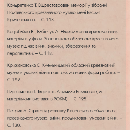
Кондратенко Т. Відреставровані меморії у зібранні
Полтавського краєзнавчого музею імені Василя
Кричевського. – С. 113.
Коцюбайло В., Бабінчук Л. Надходження археологічних
матеріалів у фонд Рівненського обласного краєзнавчого
музею під час війни: виклики, збереження та
перспективи. – С. 118.
Крижановська С. Хмельницький обласний краєзнавчий
музей в умовах війни: поштовх до нових форм роботи. –
С. 122.
Пархоменко Т. Творчість Людмили Бєлякової (за
матеріалами виставки в РОКМ). – С. 125.
Петрик Д. Стратегія розвитку Рівненського обласного
краєзнавчого музею: зміни, продиктовані умовами війни. –
С. 130.