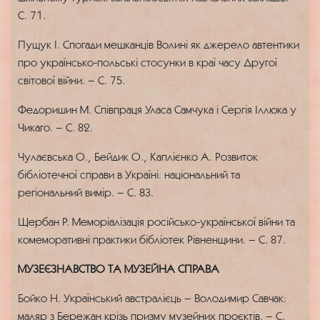
С. 71.
Пущук І. Спогади мешканців Волині як джерело автентики
про українсько-польські стосунки в краї часу Другої
світової війни. – С. 75.
Федоришин М. Співпраця Уласа Самчука і Сергія Іллюка у
Чикаго. – С. 82.
Чулаєвська О., Бейдик О., Каплієнко А. Розвиток
бібліотечної справи в Україні: національний та
регіональний вимір. – С. 83.
Щербан Р. Меморіалізація російсько-української війни та
комеморативні практики бібліотек Рівненщини. – С. 87.
МУЗЕЄЗНАВСТВО ТА МУЗЕЙНА СПРАВА
Бойко Н. Український австралієць – Володимир Савчак:
маляр з Бережан крізь призму музейних проєктів. – С.