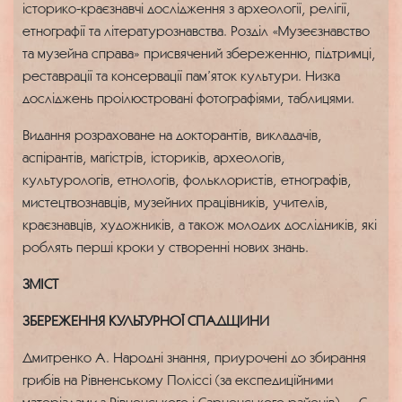
історико-краєзнавчі дослідження з археології, релігії,
етнографії та літературознавства. Розділ «Музеєзнавство
та музейна справа» присвячений збереженню, підтримці,
реставрації та консервації пам’яток культури. Низка
досліджень проілюстровані фотографіями, таблицями.
Видання розраховане на докторантів, викладачів,
аспірантів, магістрів, істориків, археологів,
культурологів, етнологів, фольклористів, етнографів,
мистецтвознавців, музейних працівників, учителів,
краєзнавців, художників, а також молодих дослідників, які
роблять перші кроки у створенні нових знань.
ЗМІСТ
ЗБЕРЕЖЕННЯ КУЛЬТУРНОЇ СПАДЩИНИ
Дмитренко А. Народні знання, приурочені до збирання
грибів на Рівненському Поліссі (за експедиційними