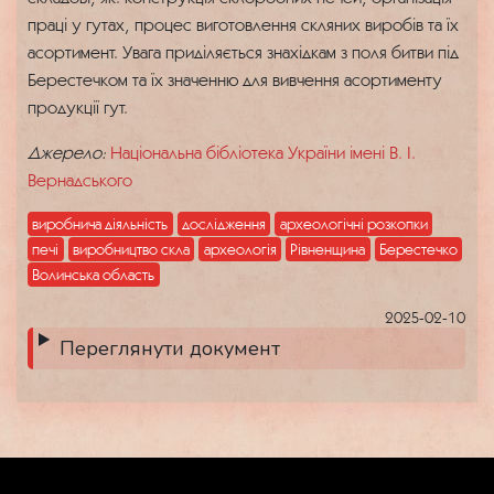
праці у гутах, процес виготовлення скляних виробів та їх
асортимент. Увага приділяється знахідкам з поля битви під
Берестечком та їх значенню для вивчення асортименту
продукції гут.
Джерело:
Національна бібліотека України імені В. І.
Вернадського
виробнича діяльність
дослідження
археологічні розкопки
печі
виробництво скла
археологія
Рівненщина
Берестечко
Волинська область
2025-02-10
Переглянути документ