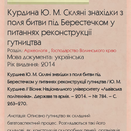
Курдина Ю. М. Скляні знахідки з
поля битви під Берестечком у
питаннях реконструкції
гутництва
Розділ:
Археологія
,
Господарство Волинського краю
Мова документа: українська
Рік видання: 2014
Курдина Ю. М. Скляні знахідки з поля битви під
Берестечком у питаннях реконструкції гутництва / Ю. М.
Курдина // Вісник Національного університету «Львівська
політехніка». Держава та армія. – 2014. – № 784. – С.
263–270.
Анотація:
Описано гутництво як складний
багатоаспектний процес. Розглядаються такі його
складові, як: конструкція склоробних печей, організація