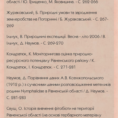
області / Ю. Грищенко, М. Яковишина. - С. 262-266
Жураковський, Б. Природні умови та зародження
землеробства на Погоринні / Б. Жураковський. - С. 267-
269
Ільчук, В. Природничі експедиції. Весна - літо 2006 / В.
Ільчук, Д. Наумов. - С. 269-270
Кондратюк, К. Моніторингова оцінка природно-
ресурсного потенціалу Рівненського району / К.
Кондратюк, І. Кондратюк. - С. 271-281
Наумов, Д. Порівняння даних А.В. Ксенжопольського
(1912 р.) з сучасними даними розповсюдження метеликів
родини Nymphalidae в Рівненській області / Д. Наумов. -
С. 281-283
Сауш, О. Історія вивчення фітобіоти на території
Рівненської області (на основі гербарного матеріалу