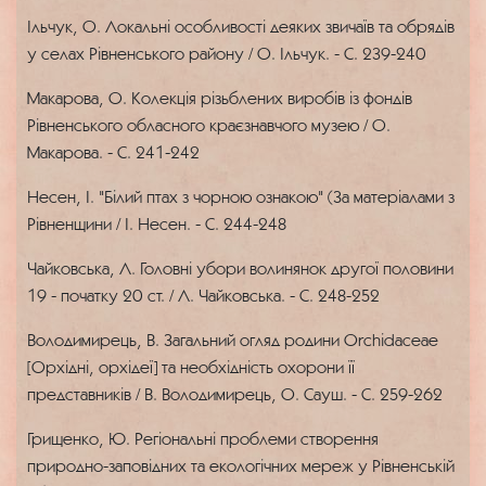
Ільчук, О. Локальні особливості деяких звичаїв та обрядів
у селах Рівненського району / О. Ільчук. - С. 239-240
Макарова, О. Колекція різьблених виробів із фондів
Рівненського обласного краєзнавчого музею / О.
Макарова. - С. 241-242
Несен, І. "Білий птах з чорною ознакою" (За матеріалами з
Рівненщини / І. Несен. - С. 244-248
Чайковська, Л. Головні убори волинянок другої половини
19 - початку 20 ст. / Л. Чайковська. - С. 248-252
Володимирець, В. Загальний огляд родини Orchidaceae
[Орхідні, орхідеї] та необхідність охорони її
представників / В. Володимирець, О. Сауш. - С. 259-262
Грищенко, Ю. Регіональні проблеми створення
природно-заповідних та екологічних мереж у Рівненській