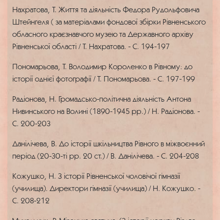
Нахратова, Т. Життя та діяльність Федора Рудольфовича
Штейнгеля ( за матеріалами фондової збірки Рівненського
обласного краєзнавчого музею та Державного архіву
Рівненської області / Т. Нахратова. - С. 194-197
Пономарьова, Т. Володимир Короленко в Рівному: до
історії однієї фотографії / Т. Пономарьова. - С. 197-199
Радіонова, Н. Громадсько-політична діяльність Антона
Нивинського на Волині (1890-1945 рр.) / Н. Радіонова. -
С. 200-203
Данілічева, В. До історії шкільництва Рівного в міжвоєнний
період (20-30-ті рр. 20 ст.) / В. Данілічева. - С. 204-208
Кожушко, Н. З історії Рівненської чоловічої гімназії
(училища). Директори гімназії (училища) / Н. Кожушко. -
С. 208-212