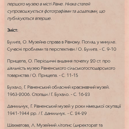
першого музею в місті Рівне. Низка статей
супроводжується фотографіями та додатками, що
публікуються вперше.
Зміст:
Булига, О. Музейна справа в Рівному. Погляд у минуле.
Сучасні проблеми та перспективи / О. Булига. - С. 9-10
Прищепа, О. Періодичні видання початку 20 ст. про
діяльність музею Рівненського сільськогосподарського
товариства / О. Прищепа. - С. 11-15
Бухало, Г. Рівненський обласний краєзнавчий музей.
1963-2006. Спогади / Г. Бухало. - С. 16-23
Данильчук, Г. Рівненський музей у роки німецької окупації
1941-1944 рр. / Г. Данильчук. - С. 24-29
Шахматова, Л. Музейний літопис (директорат та