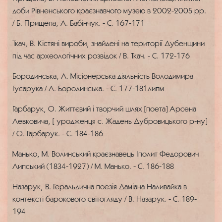
доби Рівненського краєзнавчого музею в 2002-2005 рр.
/ Б. Прищепа, Л. Бабінчук. - С. 167-171
Ткач, В. Кістяні вироби, знайдені на території Дубенщини
під час археологічних розвідок / В. Ткач. - С. 172-176
Бородинська, Л. Місіонерська діяльність Володимира
Гусарука / Л. Бородинська. - С. 177-181липм
Гарбарук, О. Життєвий і творчий шлях [поета] Арсена
Левковича, [ уродженця с. Жадень Дубровицького р-ну]
/ О. Гарбарук. - С. 184-186
Манько, М. Волинський краєзнавець Іполит Федорович
Липський (1834-1927) / М. Манько. - С. 186-188
Назарук, В. Геральдична поезія Даміана Наливайка в
контексті барокового світогляду / В. Назарук. - С. 189-
194