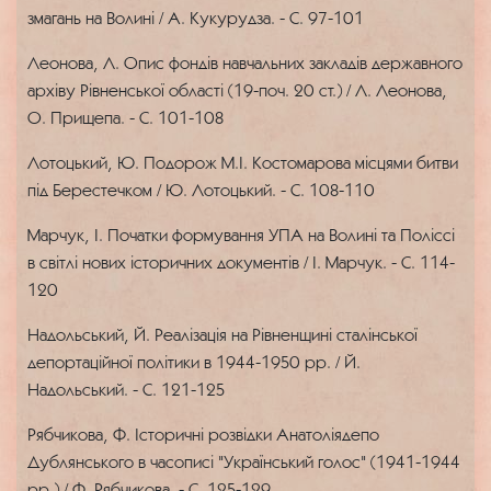
змагань на Волині / А. Кукурудза. - С. 97-101
Леонова, Л. Опис фондів навчальних закладів державного
архіву Рівненської області (19-поч. 20 ст.) / Л. Леонова,
О. Прищепа. - С. 101-108
Лотоцький, Ю. Подорож М.І. Костомарова місцями битви
під Берестечком / Ю. Лотоцький. - С. 108-110
Марчук, І. Початки формування УПА на Волині та Поліссі
в світлі нових історичних документів / І. Марчук. - С. 114-
120
Надольський, Й. Реалізація на Рівненщині сталінської
депортаційної політики в 1944-1950 рр. / Й.
Надольський. - С. 121-125
Рябчикова, Ф. Історичні розвідки Анатоліядепо
Дублянського в часописі "Український голос" (1941-1944
рр.) / Ф. Рябчикова. - С. 125-129