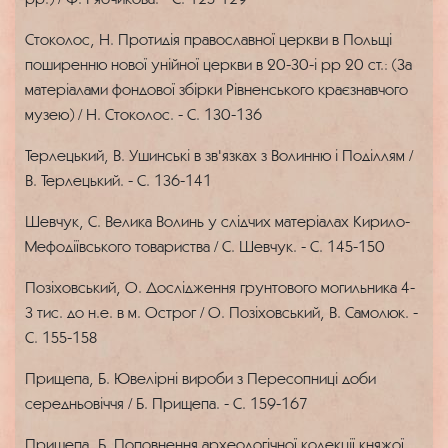
Стоколос, Н. Протидія православної церкви в Польщі
поширенню нової унійної церкви в 20-30-і рр 20 ст.: (За
матеріалами фондової збірки Рівненського краєзнавчого
музею) / Н. Стоколос. - С. 130-136
Терлецький, В. Ушинські в зв'язках з Волинню і Поділлям /
В. Терлецький. - С. 136-141
Шевчук, С. Велика Волинь у слідчих матеріалах Кирило-
Мефодіївського товариства / С. Шевчук. - С. 145-150
Позіховський, О. Дослідження грунтового могильника 4-
3 тис. до н.е. в м. Острог / О. Позіховський, В. Самолюк. -
С. 155-158
Прищепа, Б. Ювелірні вироби з Пересопниці доби
середньовіччя / Б. Прищепа. - С. 159-167
Прищепа, Б. Поповнення археологічної колекції княжої