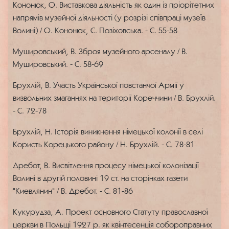
Кононюк, О. Виставкова діяльність як один із пріорітетних
напрямів музейної діяльності (у розрізі співпраці музеїв
Волині) / О. Кононюк, С. Позіховська. - С. 55-58
Мушировський, В. Зброя музейного арсеналу / В.
Мушировський. - С. 58-69
Брухлій, В. Участь Української повстанчої Армії у
визвольних змаганнях на території Кореччини / В. Брухлій.
- С. 72-78
Брухлій, Н. Історія виникнення німецької колонії в селі
Користь Корецького району / Н. Брухлій. - С. 78-81
Дребот, В. Висвітлення процесу німецької колонізації
Волині в другій половині 19 ст. на сторінках газети
"Киевлянин" / В. Дребот. - С. 81-86
Кукурудза, А. Проект основного Статуту православної
церкви в Польщі 1927 р. як квінтесенція собороправних