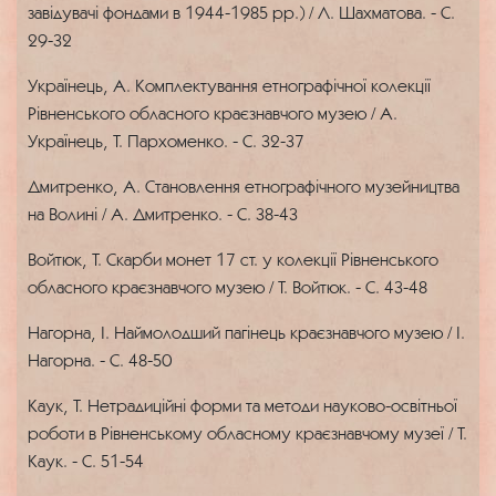
завідувачі фондами в 1944-1985 рр.) / Л. Шахматова. - С.
29-32
Українець, А. Комплектування етнографічної колекції
Рівненського обласного краєзнавчого музею / А.
Українець, Т. Пархоменко. - С. 32-37
Дмитренко, А. Становлення етнографічного музейництва
на Волині / А. Дмитренко. - С. 38-43
Войтюк, Т. Скарби монет 17 ст. у колекції Рівненського
обласного краєзнавчого музею / Т. Войтюк. - С. 43-48
Нагорна, І. Наймолодший пагінець краєзнавчого музею / І.
Нагорна. - С. 48-50
Каук, Т. Нетрадиційні форми та методи науково-освітньої
роботи в Рівненському обласному краєзнавчому музеї / Т.
Каук. - С. 51-54