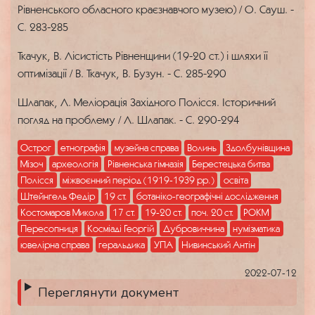
Рівненського обласного краєзнавчого музею) / О. Сауш. -
С. 283-285
Ткачук, В. Лісистість Рівненщини (19-20 ст.) і шляхи її
оптимізації / В. Ткачук, В. Бузун. - С. 285-290
Шлапак, Л. Меліорація Західного Полісся. Історичний
погляд на проблему / Л. Шлапак. - С. 290-294
Острог
етнографія
музейна справа
Волинь
Здолбунівщина
Мізоч
археологія
Рівненська гімназія
Берестецька битва
Полісся
міжвоєнний період (1919-1939 рр.)
освіта
Штейнгель Федір
19 ст.
ботаніко-географічні дослідження
Костомаров Микола
17 ст.
19-20 ст.
поч. 20 ст.
РОКМ
Пересопниця
Косміаді Георгій
Дубровиччина
нумізматика
ювелірна справа
геральдика
УПА
Нивинський Антін
2022-07-12
Переглянути документ