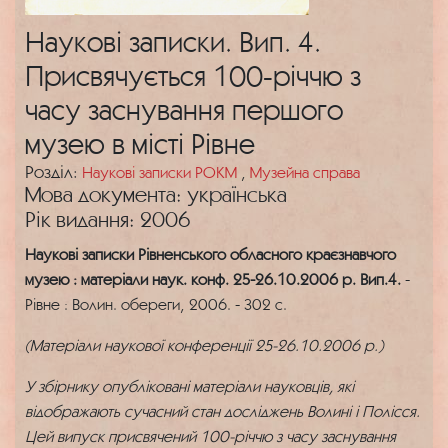
Наукові записки. Вип. 4.
Присвячується 100-річчю з
часу заснування першого
музею в місті Рівне
Розділ:
Наукові записки РОКМ
,
Музейна справа
Мова документа: українська
Рік видання: 2006
Наукові записки Рівненського обласного краєзнавчого
музею : матеріали наук. конф. 25-26.10.2006 р. Вип.4.
-
Рівне : Волин. обереги, 2006. - 302 с.
(Матеріали наукової конференції 25-26.10.2006 р.)
У збірнику опубліковані матеріали науковців, які
відображають сучасний стан досліджень Волині і Полісся.
Цей випуск присвячений 100-річчю з часу заснування