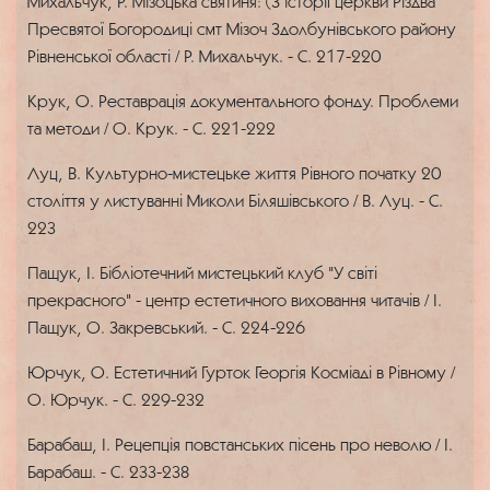
Михальчук, Р. Мізоцька святиня: (З історії церкви Різдва
Пресвятої Богородиці смт Мізоч Здолбунівського району
Рівненської області / Р. Михальчук. - С. 217-220
Крук, О. Реставрація документального фонду. Проблеми
та методи / О. Крук. - С. 221-222
Луц, В. Культурно-мистецьке життя Рівного початку 20
століття у листуванні Миколи Біляшівського / В. Луц. - С.
223
Пащук, І. Бібліотечний мистецький клуб "У світі
прекрасного" - центр естетичного виховання читачів / І.
Пащук, О. Закревський. - С. 224-226
Юрчук, О. Естетичний Гурток Георгія Косміаді в Рівному /
О. Юрчук. - С. 229-232
Барабаш, І. Рецепція повстанських пісень про неволю / І.
Барабаш. - С. 233-238