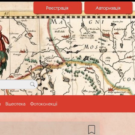
Реєстрація
Авторизація
и
Відеотека
Фотоколекції