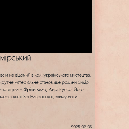
мірський
сім не відомий в колі українського мистецтва.
 скрутне матеріальне становище родини Сидір
 мистецтва – Фріди Кало, Анрі Руссо. Його
відеосюжеті Зої Навроцької, завідувачки
2025-02-03