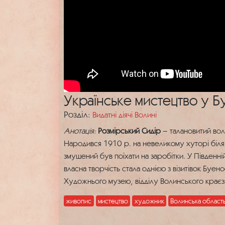
Українське мистецтво у Бу
Розділ:
Видатні діячі Волині
Анотація:
Розмірський Сидір
– талановитий вол
Народився 1910 р. на невеликому хуторі біля 
змушений був поїхати на заробітки. У Південн
власна творчість стала однією з візитівок Буе
Художнього музею, відділу Волинського краєз
живопис
мистецтво
художник
Волинська област