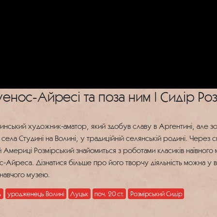
енос-Айресі та поза ним | Сидір Роз
инський художник-аматор, який здобув славу в Аргентині, але зов
села Студині на Волині, у традиційній селянській родині. Через
ій Америці Розмірський знайомиться з роботами класиків наївного
нос-Айреса. Дізнатися більше про його творчу діяльність можна у 
навчого музею.
ь
уродженець Волині
Луцьк
поч. 20 ст.
Розмірський Сидір