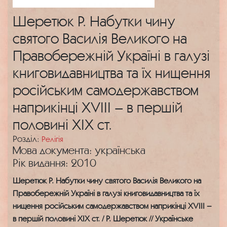
Шеретюк Р. Набутки чину
святого Василія Великого на
Правобережній Україні в галузі
книговидавництва та їх нищення
російським самодержавством
наприкінці XVIII – в першій
половині XIX ст.
Розділ:
Релігія
Мова документа: українська
Рік видання: 2010
Шеретюк Р. Набутки чину святого Василія Великого на
Правобережній Україні в галузі книговидавництва та їх
нищення російським самодержавством наприкінці XVIII –
в першій половині XIX ст. / Р. Шеретюк // Українське