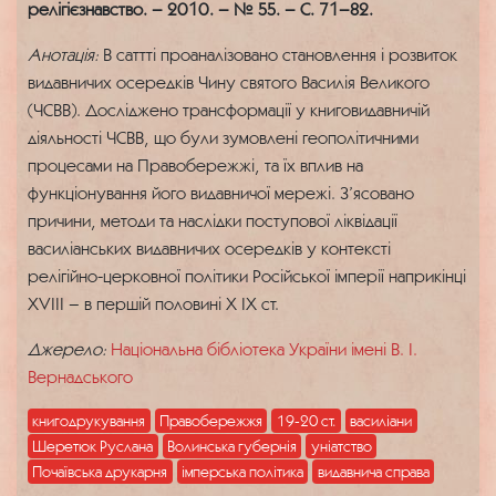
релігієзнавство. – 2010. – № 55. – С. 71–82.
Анотація:
В саттті проаналізовано становлення і розвиток
видавничих осередків Чину святого Василія Великого
(ЧСВВ). Досліджено трансформації у книговидавничій
діяльності ЧСВВ, що були зумовлені геополітичними
процесами на Правобережжі, та їх вплив на
функціонування його видавничої мережі. З’ясовано
причини, методи та наслідки поступової ліквідації
василіанських видавничих осередків у контексті
релігійно-церковної політики Російської імперії наприкінці
XVIII – в першій половині X IX ст.
Джерело:
Національна бібліотека України імені В. І.
Вернадського
книгодрукування
Правобережжя
19-20 ст.
василіани
Шеретюк Руслана
Волинська губернія
уніатство
Почаївська друкарня
імперська політика
видавнича справа