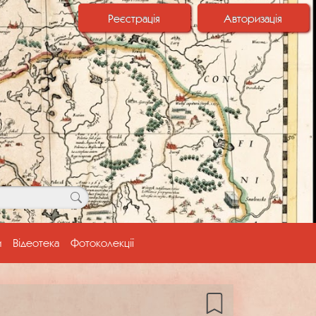
Реєстрація
Авторизація
и
Відеотека
Фотоколекції