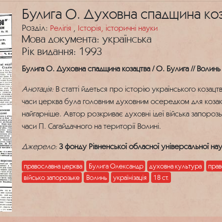
Булига О. Духовна спадщина коз
Розділ:
Релігія
,
Історія, історичні науки
Мова документа: українська
Рік видання: 1993
Булига О. Духовна спадщина козацтва / О. Булига // Волинь [Р
Анотація:
В статті йдеться про історію українського козацт
часи церква була головним духовним осередком для козакі
найгарніше. Автор розкриває духовні ідеї війська запорозь
часи П. Сагайдачного на території Волині.
Джерело:
З фонду Рівненської обласної універсальної нау
православна церква
Булига Олександр
духовна культура
прав
військо запорозьке
Волинь
українізація
18 ст.