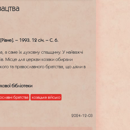
ацтва
івне]. – 1993. 12 січ. – С. 6.
ва, а саме їх духовну спадщину. У найважчі
в. Місце для церкви козаки обирали
кого та православного братства, що діяли в
кової бібліотеки
ославні братства
козацьке військо
2024-12-03