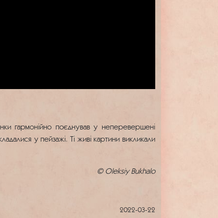
танки гармонійно поєднував у неперевершені
ладалися у пейзажі. Ті живі картини викликали
©
Oleksiy Bukhalo
2022-03-22