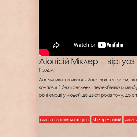
Діонісій Міклер – віртуоз
Розділ:
Дослідники називають його архітектором, х
композиції без креслень, передбачаючи майбут
різні емоції у людей ще двісті років тому, до е
садово-паркове мистецтво
Міклер Діонісій
ландш