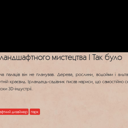
 ландшафтного мистецтва | Так було
оча палаців він не планував. Дерева, рослини, водойми і аль
ній краєвид. Ірландець-садівник писав нариси, що самостійно ск
похи 3D-індустрії.
афтний дизайнер
парк