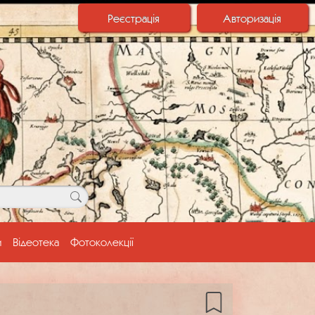
Реєстрація
Авторизація
и
Відеотека
Фотоколекції