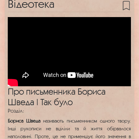
Відеотека
Про письменника Бориса
Шведа | Так було
Розділ:
Бориса Шведа
називають письменником одного твору.
Інші рукописи не вціліли та й життя обірвалося
наполовині. Проте, це не применшує його значення в