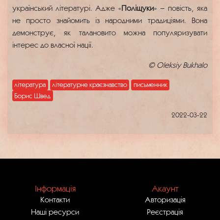
український літературі. Адже «
Поліщуки
» – повість, яка
не просто знайомить із народними традиціями. Вона
демонструє, як талановито можна популяризувати
інтерес до власної нації.
©
Oleksiy Bukhalo
література
літературне краєзнавство
письменник
Борис Швед
2022-03-22
Інформація
Акаунт
Контакти
Авторизація
Наші ресурси
Реєстрація