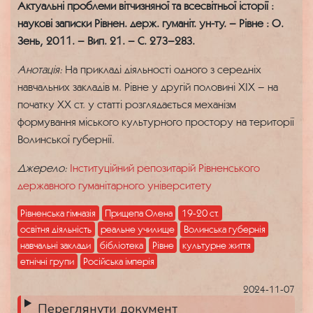
Актуальні проблеми вітчизняної та всесвітньої історії :
наукові записки Рівнен. держ. гуманіт. ун-ту. – Рівне : О.
Зень, 2011. – Вип. 21. – С. 273–283.
Анотація:
На прикладі діяльності одного з середніх
навчальних закладів м. Рівне у другій половині ХІХ – на
початку ХХ ст. у статті розглядається механізм
формування міського культурного простору на території
Волинської губернії.
Джерело:
Інституційний репозитарій Рівненського
державного гуманітарного університету
Рівненська гімназія
Прищепа Олена
19-20 ст.
освітня діяльність
реальне училище
Волинська губернія
навчальні заклади
бібліотека
Рівне
культурне життя
етнічні групи
Російська імперія
2024-11-07
Переглянути документ