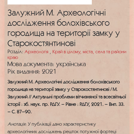
Залужний М. Археологічні
дослідження болохівського
городища на території замку у
Старокостянтинові
Розділ:
Археологія
,
Край в цілому, міста, села та райони
краю
Мова документа: українська
Рік видання: 2021
Залужний М. Археологічні дослідження болохівського
городища на території замку у Старокостянтинові / М.
Залужний // Актуальні проблеми вітчизняної та всесвітньої
історії : зб. наук. пр. РДГУ. – Рівне : РДГУ, 2021. – Вип. 33.
– С. 87–90.
Анотація:
У публікації дано характеристику
археологічних досліджень решток потужної фортеці