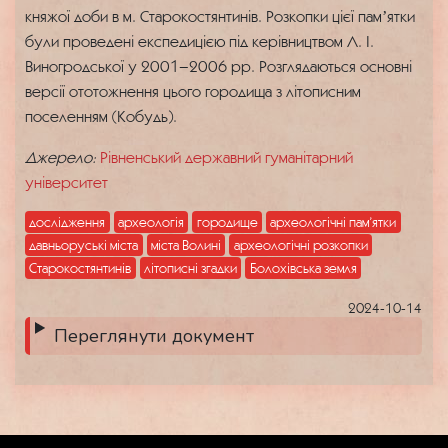
княжої доби в м. Старокостянтинів. Розкопки цієї памʼятки
були проведені експедицією під керівництвом Л. І.
Виногродської у 2001–2006 рр. Розглядаються основні
версії ототожнення цього городища з літописним
поселенням (Кобудь).
Джерело:
Рівненський державний гуманітарний
університет
дослідження
археологія
городище
археологічні пам’ятки
давньоруські міста
міста Волині
археологічні розкопки
Старокостянтинів
літописні згадки
Болохівська земля
2024-10-14
Переглянути документ