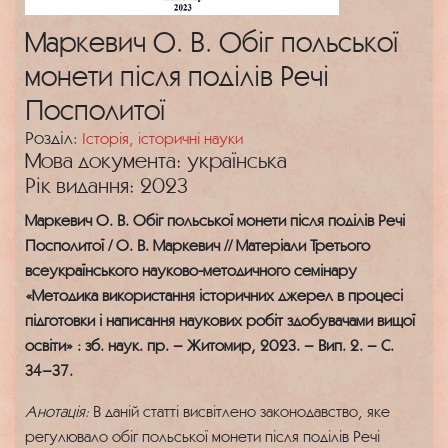
Маркевич О. В. Обіг польської
монети після поділів Речі
Посполитої
Розділ:
Історія, історичні науки
Мова документа: українська
Рік видання: 2023
Маркевич О. В. Обіг польської монети після поділів Речі
Посполитої / О. В. Маркевич // Матеріали Третього
всеукраїнського науково-методичного семінару
«Методика використання історичних джерел в процесі
підготовки і написання наукових робіт здобувачами вищої
освіти» : зб. наук. пр. – Житомир, 2023. – Вип. 2. – С.
34–37.
Анотація:
В даній статті висвітлено законодавство, яке
регулювало обіг польської монети після поділів Речі