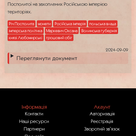
Посполитої на захоплених Російською імперією
територіях.
Річ Посполита
монети
Російська імперія
польська влада
імперська політика
Маркевич Оксана
Волинська губернія
князі Любомирські
грошовий обіг
2024-09-09
Переглянути документ
Інформація
Акаунт
Контакти
Авторизація
Наші ресурси
Реєстрація
Партнери
Зворотній зв`язок