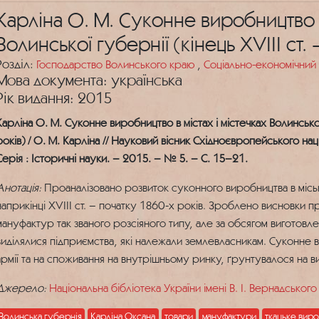
Карліна О. М. Суконне виробництво в
Волинської губернії (кінець XVIII ст.
Розділ:
Господарство Волинського краю
,
Соціально-економічний
Мова документа: українська
Рік видання: 2015
Карліна О. М. Суконне виробництво в містах і містечках Волинської
років) / О. М. Карліна // Науковий вісник Східноєвропейського нац
Серія : Історичні науки. – 2015. – № 5. – С. 15–21.
Анотація:
Проаналізовано розвиток суконного виробництва в міськ
наприкінці XVIII ст. – початку 1860-х років. Зроблено висновки п
мануфактур так званого розсіяного типу, але за обсягом виготовл
виділялися підприємства, які належали землевласникам. Суконне 
армії та на споживання на внутрішньому ринку, ґрунтувалося на в
Джерело:
Національна бібліотека України імені В. І. Вернадського
Волинська губернія
Карліна Оксана
товари
мануфактури
ткацьке вир