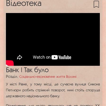
Відеотека
Банк | Так було
Розділ:
Соціально-економічне життя Волині
У місті Рівне, у тому місці, де сучасна вулиця Симона
Петлюри робить стрімкий поворот, нині стоїть споруда
державного національного банку.
Приміщення для нього зводилось ще на початку ХХ