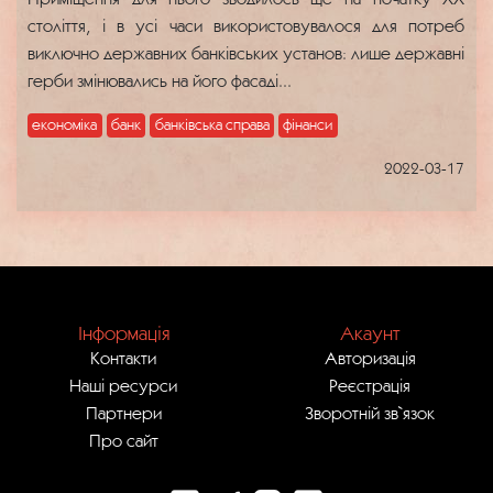
століття, і в усі часи використовувалося для потреб
виключно державних банківських установ: лише державні
герби змінювались на його фасаді...
економіка
банк
банківська справа
фінанси
2022-03-17
Інформація
Акаунт
Контакти
Авторизація
Наші ресурси
Реєстрація
Партнери
Зворотній зв`язок
Про сайт