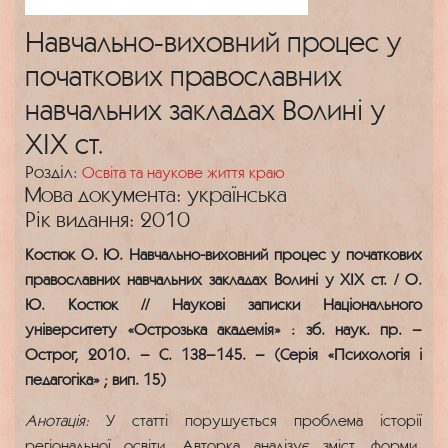
Навчально-виховний процес у
початкових православних
навчальних закладах Волині у
ХІХ ст.
Розділ:
Освіта та наукове життя краю
Мова документа: українська
Рік видання: 2010
Костюк О. Ю. Навчально-виховний процес у початкових
православних навчальних закладах Волині у ХІХ ст. / О.
Ю. Костюк // Наукові записки Національного
університету «Острозька академія» : зб. наук. пр. –
Острог, 2010. – С. 138–145. – (Серія «Психологія і
педагогіка» ; вип. 15)
Анотація:
У статті порушується проблема історії
регіональної освіти. Авторка аналізує зміст, форми,