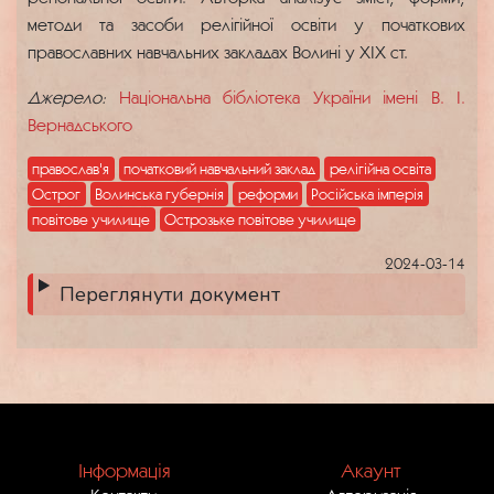
методи та засоби релігійної освіти у початкових
православних навчальних закладах Волині у XIX ст.
Джерело:
Національна бібліотека України імені В. І.
Вернадського
православ'я
початковий навчальний заклад
релігійна освіта
Острог
Волинська губернія
реформи
Російська імперія
повітове училище
Острозьке повітове училище
2024-03-14
Переглянути документ
Інформація
Акаунт