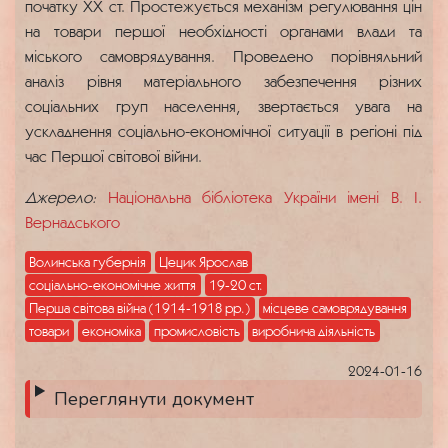
початку ХХ ст. Простежується механізм регулювання цін
на товари першої необхідності органами влади та
міського самоврядування. Проведено порівняльний
аналіз рівня матеріального забезпечення різних
соціальних груп населення, звертається увага на
ускладнення соціально-економічної ситуації в регіоні під
час Першої світової війни.
Джерело:
Національна бібліотека України імені В. І.
Вернадського
Волинська губернія
Цецик Ярослав
соціально-економічне життя
19-20 ст.
Перша світова війна (1914-1918 рр.)
місцеве самоврядування
товари
економіка
промисловість
виробнича діяльність
2024-01-16
Переглянути документ