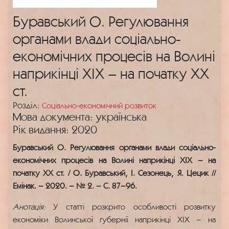
Буравський О. Регулювання
органами влади соціально-
економічних процесів на Волині
наприкінці ХІХ – на початку ХХ
ст.
Розділ:
Соціально-економічний розвиток
Мова документа: українська
Рік видання: 2020
Буравський О. Регулювання органами влади соціально-
економічних процесів на Волині наприкінці ХІХ – на
початку ХХ ст. / О. Буравський, І. Сезонець, Я. Цецик //
Емінак. – 2020. – № 2. – С. 87–96.
Анотація:
У статті розкрито особливості розвитку
економіки Волинської губернії наприкінці ХІХ – на