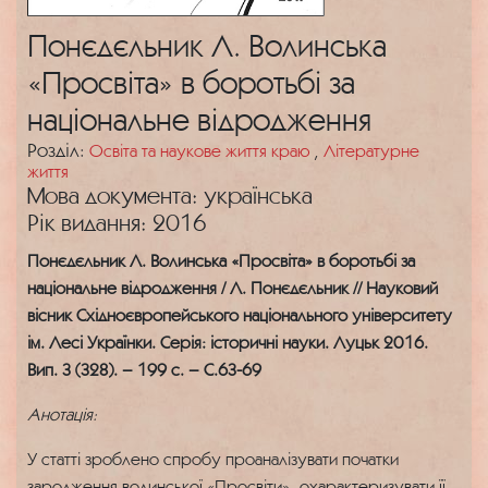
Понєдєльник Л. Волинська
«Просвіта» в боротьбі за
національне відродження
Розділ:
Освіта та наукове життя краю
,
Літературне
життя
Мова документа: українська
Рік видання: 2016
Понєдєльник Л. Волинська «Просвіта» в боротьбі за
національне відродження / Л. Понєдєльник // Науковий
вісник Східноєвропейського національного університету
ім. Лесі Українки. Серія: історичні науки. Луцьк 2016.
Вип. 3 (328). – 199 с. – С.63-69
Анотація:
У статті зроблено спробу проаналізувати початки
зародження волинської «Просвіти», охарактеризувати її