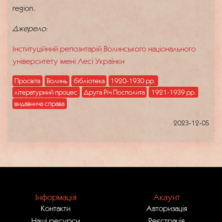
region.
Джерело:
Інституційний репозитарій Волинського національного
університету імені Лесі Українки
Просвіта
Волинь
бібліотека
1920-1930 рр.
літературний процес
Друга Річ Посполита
1921-1939 pp.
видавнича справа
2023-12-05
Інформація
Акаунт
Контакти
Авторизація
Наші ресурси
Реєстрація