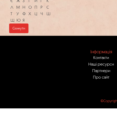
Є
Ж
З
І
Й
Ї
К
Л
М
Н
О
П
Р
С
Т
У
Ф
Х
Ц
Ч
Ш
Щ
Ю
Я
Скинути
Інформація
Контакти
Наші ресурси
Партнери
Про сайт
©Copyrigh