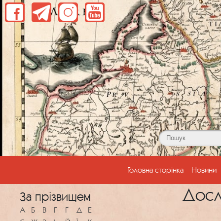
(current)
Головна сторінка
Новини
Досл
За прізвищем
A
Б
В
Г
Ґ
Д
Е