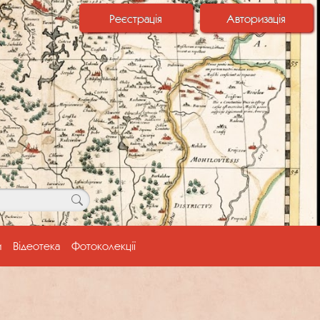
Реєстрація
Авторизація
и
Відеотека
Фотоколекції