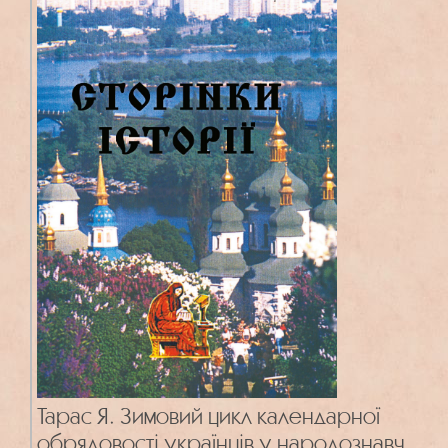
Тарас Я. Зимовий цикл календарної
обрядовості українців у народознавчих