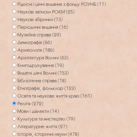
Рідкісні і цінні видання з фонду РОУНБ (11)
Наукові записки РОКМ (25)
Наукові збірники (73)
Періодичні видання (16)
Музейна справа (29)
Демографія (66)
Археологія (186)
Архітектура Волині (63)
Книгодрукування (19)
Видатні діячі Волині (153)
Бібліотечна справа (18)
Етнографія, фольклор (123)
Освіта та наукове життя краю (161)
Релігія (272)
Мови і діалекти (14)
Культура та мистецтво (79)
Літературне життя (27)
Історія, історичні науки (478)