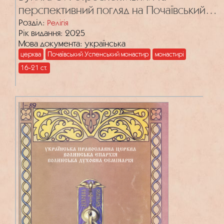
перспективний погляд на Почаївський
монастир: значущість в українському
Розділ:
Релігія
Рік видання: 2025
просторі
Мова документа: українська
церква
Почаївський Успенський монастир
монастирі
16-21 ст.