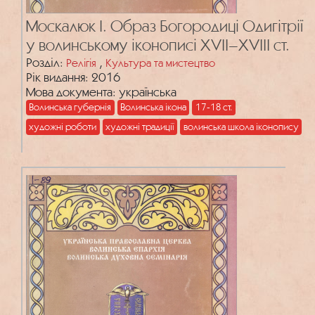
Москалюк І. Образ Богородиці Одигітрії
у волинському іконописі XVII–XVIII ст.
Розділ:
,
Релігія
Культура та мистецтво
Рік видання: 2016
Мова документа: українська
Волинська губернія
Волинська ікона
17-18 ст.
художні роботи
художні традиції
волинська школа іконопису