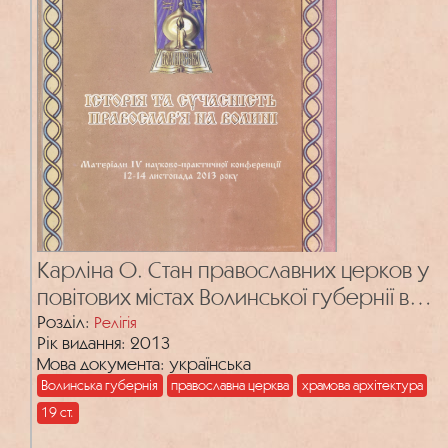
Карліна О. Стан православних церков у
повітових містах Волинської губернії в
першій половині XIX ст.
Розділ:
Релігія
Рік видання: 2013
Мова документа: українська
Волинська губернія
православна церква
храмова архітектура
19 ст.