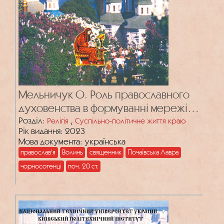
Мельничук О. Роль православного
духовенства в формуванні мережі
осередків чорносотенців на Волині на
Розділ:
,
Релігія
Суспільно-політичне життя краю
Рік видання: 2023
початку ХХ ст.
Мова документа: українська
православ'я
Волинь
священник
Почаївська Лавра
чорносотенці
поч. 20 ст.