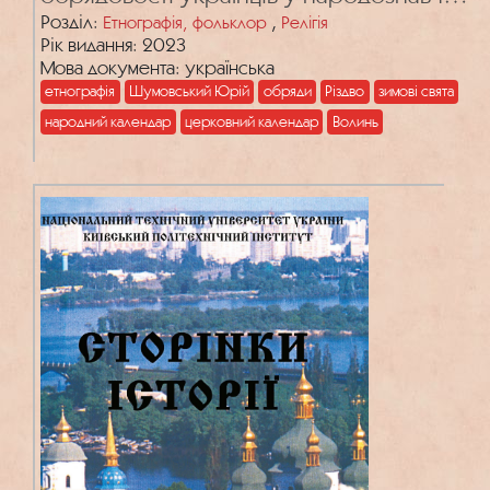
і богословських дослідженнях Юрія
Розділ:
,
Етнографія, фольклор
Релігія
Рік видання: 2023
Шумовського
Мова документа: українська
етнографія
Шумовський Юрій
обряди
Різдво
зимові свята
народний календар
церковний календар
Волинь