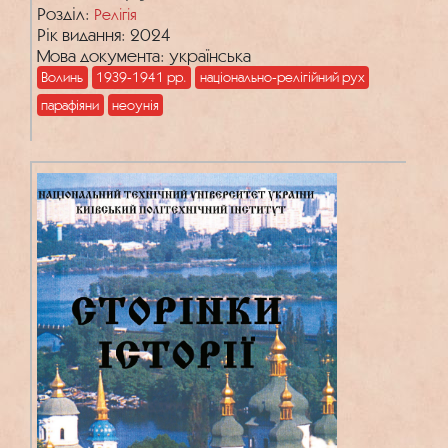
Розділ:
Релігія
Рік видання: 2024
Мова документа: українська
Волинь
1939-1941 рр.
національно-релігійний рух
парафіяни
неоунія