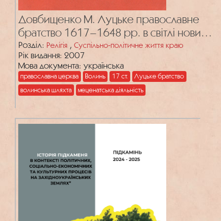
Довбищенко М. Луцьке православне
братство 1617–1648 рр. в світлі нових
архівних документів
Розділ:
,
Релігія
Суспільно-політичне життя краю
Рік видання: 2007
Мова документа: українська
православна церква
Волинь
17 ст.
Луцьке братство
волинська шляхта
меценатська діяльність