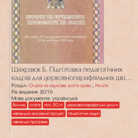
Шахраюк Б. Підготовка педагогічних
кадрів для церковнопарафіяльних шкіл
на Волині (1900–1914 рр.)
Розділ:
,
Освіта та наукове життя краю
Релігія
Рік видання: 2016
Мова документа: українська
Волинь
освіта
поч. 20 ст.
церковнопарафіяльні школи
навчально-виховний процес
педагогічні кадри
навчальні програми