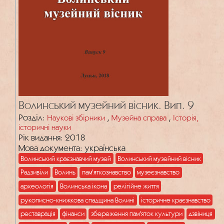
Волинський музейний вісник. Вип. 9
Розділ:
,
,
Наукові збірники
Музейна справа
Історія,
історичні науки
Рік видання: 2018
Мова документа: українська
Волинський краєзнавчий музей
Волинський музейний вісник
Радзивіли
Волинь
пам'яткознавство
музеєзнавство
археологія
Волинська ікона
релігійне життя
рукописно-книжкова спадщина Волині
історичне краєзнавство
реставрація
фінанси
збереження пам'яток культури
дзвіниця