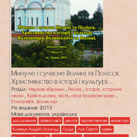
Минуле і сучасне Волині та Полісся.
Християнство в історії і культурі
Володимира-Волинського та Волині.
Розділ:
,
,
Наукові збірники
Релігія
Історія, історичні
,
,
науки
Край в цілому, міста, села та райони краю
Вип. 47
Етнографія, фольклор
Рік видання: 2013
Мова документа: українська
дослідження
православ'я
релігія
протестантизм
монастирі
Климчук Андрій-Аскольд
Луцьк
Лис Сергій
храми