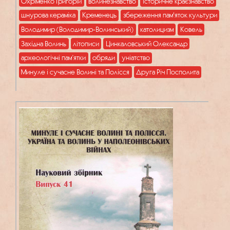
Охріменко Григорій
волинезнавство
історичне краєзнавство
шнурова кераміка
Кременець
збереження пам'яток культури
Володимир (Володимир-Волинський)
католицизм
Ковель
Західна Волинь
літописи
Цинкаловський Олександр
археологічні пам’ятки
обряди
уніатство
Минуле і сучасне Волині та Полісся
Друга Річ Посполита