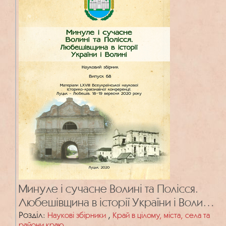
Минуле і сучасне Волині та Полісся.
Любешівщина в історії України і Волині.
Вип. 68
Розділ:
,
Наукові збірники
Край в цілому, міста, села та
райони краю