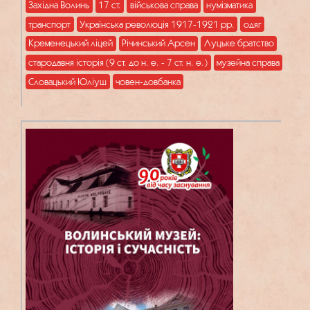
Західна Волинь
17 ст.
військова справа
нумізматика
транспорт
Українська революція 1917-1921 рр.
одяг
Кременецький ліцей
Річинський Арсен
Луцьке братство
стародавня історія (9 ст. до н. е. - 7 ст. н. е.)
музейна справа
Словацький Юліуш
човен-довбанка