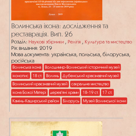
Волинська ікона: дослідження та
реставрація. Вип. 26
Розділ:
,
,
Наукові збірники
Релігія
Культура та мистецтво
Рік видання: 2019
Мова документа: українська, польська, білоруська,
російська
Волинська ікона
Володимир-Волинський історичний музей
іконопис
18 ст.
Волинь
Дубенський краєзнавчий музей
Волинський краєзнавчий музей
сакральне мистецтво
ікона Божої Матері
дерев'яні храми
18-19 ст.
17 ст.
Камінь-Каширський район
Білорусь
Музей Волинської ікони