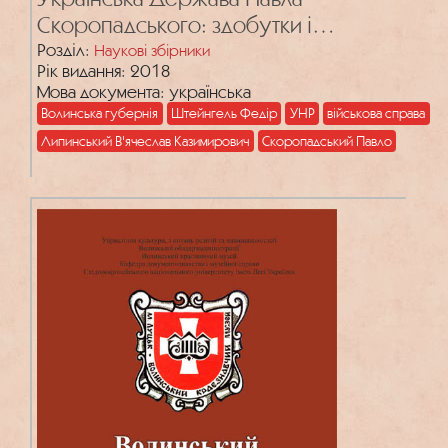
Скоропадського: здобутки і
прорахунки
Розділ:
Наукові збірники
Рік видання: 2018
Мова документа: українська
Волинська губернія
Штейнгель Федір
УНР
військова справа
Липинський В'ячеслав Казимирович
Скоропадський Павло