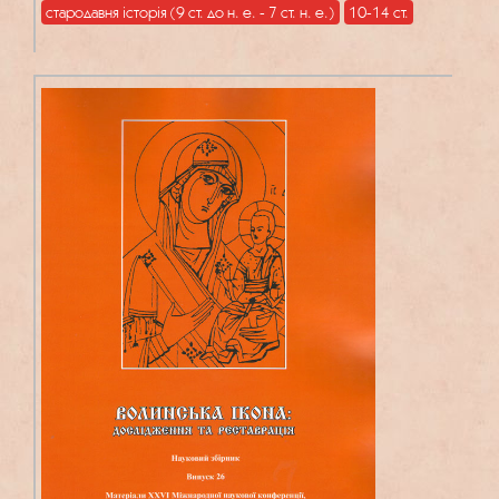
стародавня історія (9 ст. до н. е. - 7 ст. н. е.)
10-14 ст.