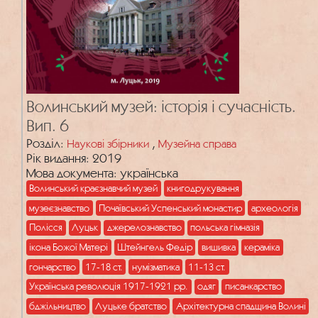
Волинський музей: історія і сучасність.
Вип. 6
Розділ:
,
Наукові збірники
Музейна справа
Рік видання: 2019
Мова документа: українська
Волинський краєзнавчий музей
книгодрукування
музеєзнавство
Почаївський Успенський монастир
археологія
Полісся
Луцьк
джерелознавство
польська гімназія
ікона Божої Матері
Штейнгель Федір
вишивка
кераміка
гончарство
17-18 ст.
нумізматика
11-13 ст.
Українська революція 1917-1921 рр.
одяг
писанкарство
бджільництво
Луцьке братство
Архітектурна спадщина Волині