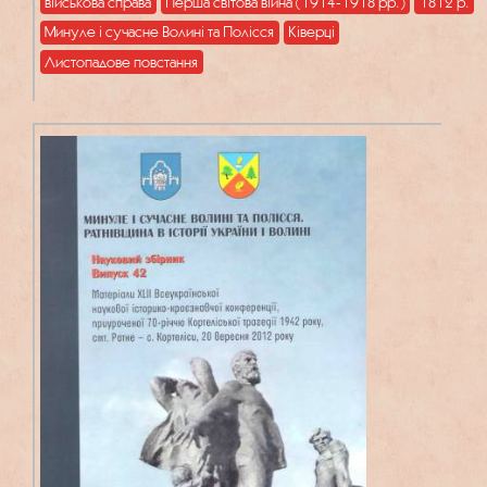
військова справа
Перша світова війна (1914-1918 рр.)
1812 р.
Минуле і сучасне Волині та Полісся
Ківерці
Листопадове повстання