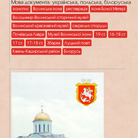
Мова документа: українська, польська, білоруська
іконопис
Волинська ікона
реставрація
ікона Божої Матері
Володимир-Волинський історичний музей
Волинський краєзнавчий музей
сакральні споруди
Почаївська Лавра
Музей Волинської ікони
19 ст.
16-18 ст.
17 ст.
17-18 ст.
Збараж
Луцький повіт
Камінь-Каширський район
Білорусь