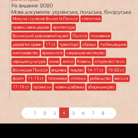
Рік видання: 2020
Мова документа: українська, польська, білоруська
Минуле і сучасне Волині та Полісся
статистика
православна церква
архітектура
Волинський краєзнавчий музей
Полісся
поховання
дерев'яні храми
17 ст.
транспорт
обряди
Любешівщина
книгознавство
археологія
сакральне мистецтво
народна культура
ікона
житло
Ковель
історія міст та сіл
Волинське Полісся
вишивка
ткацтво
14-17 ст.
19-20 ст.
форти
11-13 ст.
топоніміка
літописи
рибальство
весілля
17-19 ст.
промисли
човен-довбанка
збиральництво
‹
1
2
3
4
5
6
7
8
›