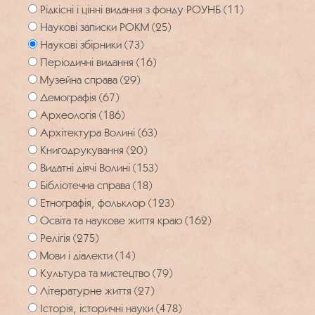
Рідкісні і цінні видання з фонду РОУНБ (11)
Наукові записки РОКМ (25)
Наукові збірники (73)
Періодичні видання (16)
Музейна справа (29)
Демографія (67)
Археологія (186)
Архітектура Волині (63)
Книгодрукування (20)
Видатні діячі Волині (153)
Бібліотечна справа (18)
Етнографія, фольклор (123)
Освіта та наукове життя краю (162)
Релігія (275)
Мови і діалекти (14)
Культура та мистецтво (79)
Літературне життя (27)
Історія, історичні науки (478)