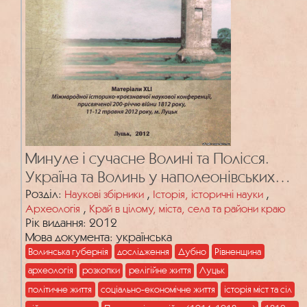
Минуле і сучасне Волині та Полісся.
Україна та Волинь у наполеонівських
війнах. Вип. 41
Розділ:
,
,
Наукові збірники
Історія, історичні науки
,
Археологія
Край в цілому, міста, села та райони краю
Рік видання: 2012
Мова документа: українська
Волинська губернія
дослідження
Дубно
Рівненщина
археологія
розкопки
релігійне життя
Луцьк
політичне життя
соціально-економічне життя
історія міст та сіл