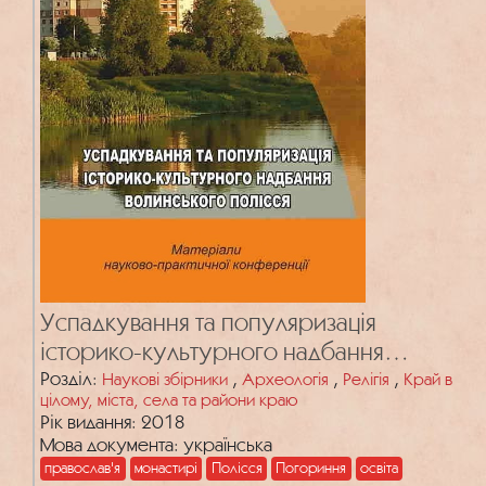
Успадкування та популяризація
історико-культурного надбання
Волинського Полісся
Розділ:
,
,
,
Наукові збірники
Археологія
Релігія
Край в
цілому, міста, села та райони краю
Рік видання: 2018
Мова документа: українська
православ'я
монастирі
Полісся
Погориння
освіта