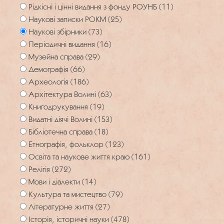
Рідкісні і цінні видання з фонду РОУНБ (11)
Наукові записки РОКМ (25)
Наукові збірники (73)
Періодичні видання (16)
Музейна справа (29)
Демографія (66)
Археологія (186)
Архітектура Волині (63)
Книгодрукування (19)
Видатні діячі Волині (153)
Бібліотечна справа (18)
Етнографія, фольклор (123)
Освіта та наукове життя краю (161)
Релігія (272)
Мови і діалекти (14)
Культура та мистецтво (79)
Літературне життя (27)
Історія, історичні науки (478)