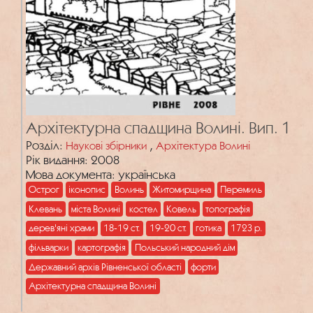
Архітектурна спадщина Волині. Вип. 1
Розділ:
,
Наукові збірники
Архітектура Волині
Рік видання: 2008
Мова документа: українська
Острог
іконопис
Волинь
Житомирщина
Перемиль
Клевань
міста Волині
костел
Ковель
топографія
дерев'яні храми
18-19 ст.
19-20 ст.
готика
1723 р.
фільварки
картографія
Польський народний дім
Державний архів Рівненської області
форти
Архітектурна спадщина Волині