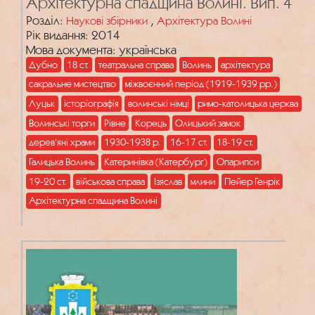
Архітектурна спадщина Волині. Вип. 4
Розділ:
,
Наукові збірники
Архітектура Волині
Рік видання: 2014
Мова документа: українська
Дубно
18 ст.
театральна справа
Волинь
архітектура
сакральне мистецтво
міжвоєнний період (1919-1939 рр.)
Луцьк
історіографія
волинські німці
римо-католицька церква
Волинські торги
Рівне
Корець
Олицький замок
дерев'яні храми
1930-1938 р.
16-17 ст.
18-19 ст.
Галицька Волинь
Катеринівка (Катербург)
Опарипси
19-20 ст.
військова справа
Ізяслав
млини
Пейер Генрік
Архітектурна спадщина Волині