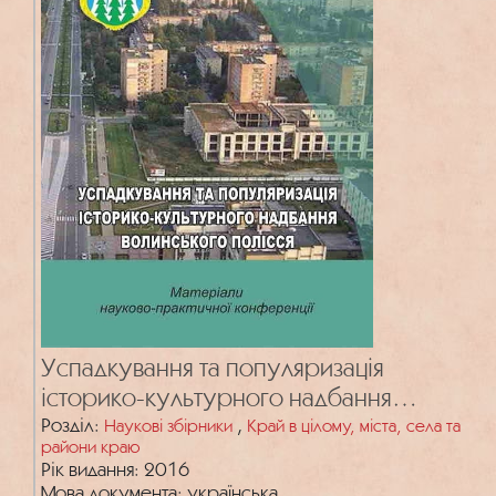
Успадкування та популяризація
історико-культурного надбання
Волинського Полісся
Розділ:
,
Наукові збірники
Край в цілому, міста, села та
райони краю
Рік видання: 2016
Мова документа: українська