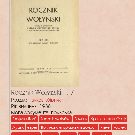
Rocznik Wołyński. Т. 7
Розділ:
Наукові збірники
Рік видання: 1938
Мова документа: польська
Гоффман Якуб
Rocznik Wołyński
Волинь
Крашевський Юзеф
Луцьк
євреї
Волинські єпархіальні відомості
Рівне
костел