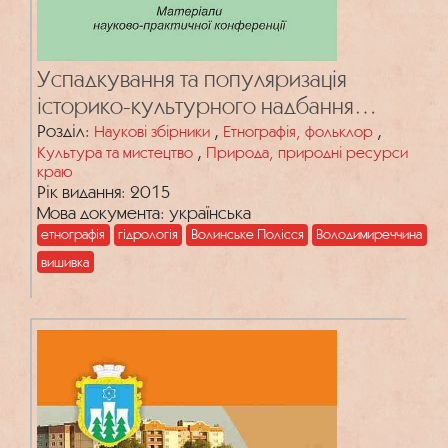
Успадкування та популяризація
історико-культурного надбання
Волинського Полісся
Розділ:
,
,
Наукові збірники
Етнографія, фольклор
,
Культура та мистецтво
Природа, природні ресурси
краю
Рік видання: 2015
Мова документа: українська
етнографія
гідрологія
Волинське Полісся
Володимиреччина
вишивка