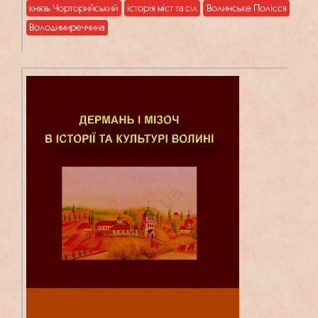
князь Чорторийський
історія міст та сіл
Волинське Полісся
Володимиреччина