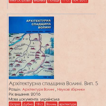
князі Острозькі
вишивка
Польща
17 ст.
поч. 20 ст.
Архітектурна спадщина Волині. Вип. 5
Розділ:
,
Архітектура Волині
Наукові збірники
Рік видання: 2016
Мова документа: українська
Острог
Дубно
18 ст.
Волинь
архітектура