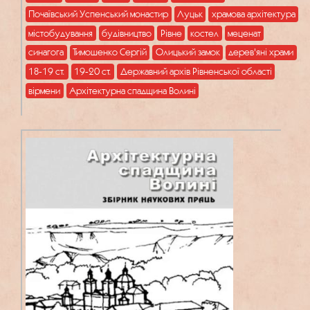
Почаївський Успенський монастир
Луцьк
храмова архітектура
містобудування
будівництво
Рівне
костел
меценат
синагога
Тимошенко Сергій
Олицький замок
дерев'яні храми
18-19 ст.
19-20 ст.
Державний архів Рівненської області
вірмени
Архітектурна спадщина Волині