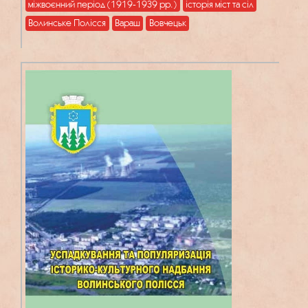
міжвоєнний період (1919-1939 рр.)
історія міст та сіл
Волинське Полісся
Вараш
Вовчецьк