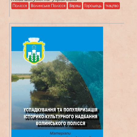
Полісся
Волинське Полісся
Вараш
Городець
ткацтво