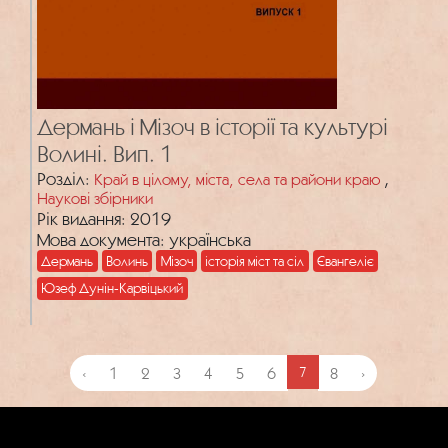
Дермань і Мізоч в історії та культурі
Волині. Вип. 1
Розділ:
,
Край в цілому, міста, села та райони краю
Наукові збірники
Рік видання: 2019
Мова документа: українська
Дермань
Волинь
Мізоч
історія міст та сіл
Євангеліє
Юзеф Дунін-Карвіцький
‹
1
2
3
4
5
6
7
8
›