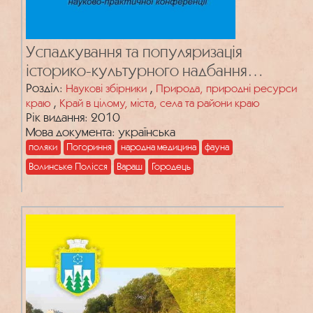
Успадкування та популяризація
історико-культурного надбання
Волинського Полісся
Розділ:
,
Наукові збірники
Природа, природні ресурси
,
краю
Край в цілому, міста, села та райони краю
Рік видання: 2010
Мова документа: українська
поляки
Погориння
народна медицина
фауна
Волинське Полісся
Вараш
Городець