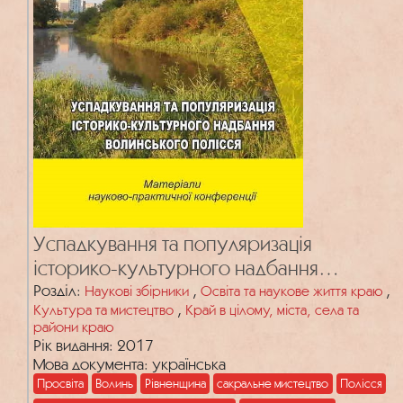
Успадкування та популяризація
історико-культурного надбання
Волинського Полісся
Розділ:
,
,
Наукові збірники
Освіта та наукове життя краю
,
Культура та мистецтво
Край в цілому, міста, села та
райони краю
Рік видання: 2017
Мова документа: українська
Просвіта
Волинь
Рівненщина
сакральне мистецтво
Полісся