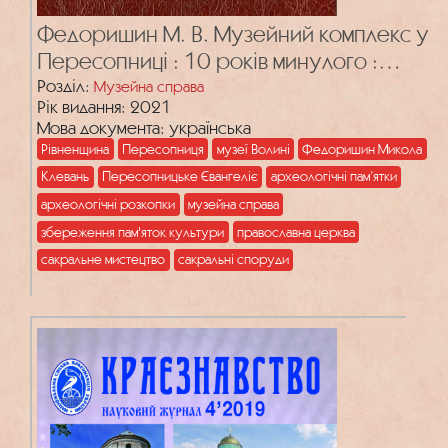
Федоришин М. В. Музейний комплекс у
Пересопниці : 10 років минулого :
присвяч. 460 років Пересоп. Євангелія :
Розділ:
Музейна справа
Рік видання: 2021
30 років Незалежності України : 10
Мова документа: українська
років КЗ «Культур.-археолог. центр
Рівненщина
Пересопниця
музеї Волині
Федоришин Микола
«Пересопниця»
Клевань
Пересопницьке Євангеліє
археологічні пам’ятки
археологічні розкопки
музейна справа
збереження пам'яток культури
православна церква
сакральне мистецтво
сакральні споруди