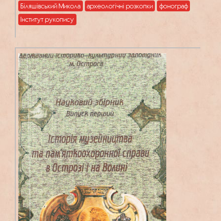
Біляшівський Микола
археологічні розкопки
фонограф
Інститут рукопису