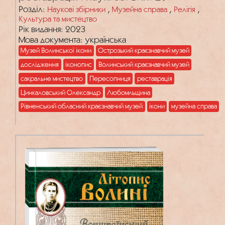
Розділ:
,
,
,
Наукові збірники
Музейна справа
Релігія
Культура та мистецтво
Рік видання: 2023
Мова документа: українська
Музей Волинської ікони
Острозький краєзнавчий музей
дослідження
іконопис
Волинський краєзнавчий музей
сакральне мистецтво
Пересопниця
реставрація
Цинкаловський Олександр
Любомльщина
Рівненський обласний краєзнавчий музей
ікони
музейна справа