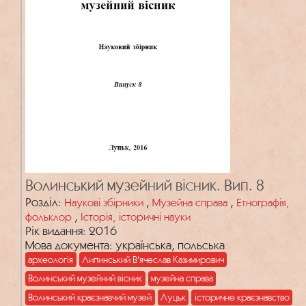
Волинський музейний вісник. Вип. 8
Розділ:
,
,
Наукові збірники
Музейна справа
Етнографія,
,
фольклор
Історія, історичні науки
Рік видання: 2016
Мова документа: українська, польська
археологія
Липинський В'ячеслав Казимирович
Волинський музейний вісник
музейна справа
Волинський краєзнавчий музей
Луцьк
історичне краєзнавство