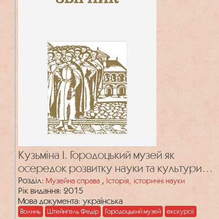
Кузьміна І. Городоцький музей як
осередок розвитку науки та культури
на Волині
Розділ:
,
Музейна справа
Історія, історичні науки
Рік видання: 2015
Мова документа: українська
Волинь
Штейнгель Федір
Городоцький музей
екскурсії