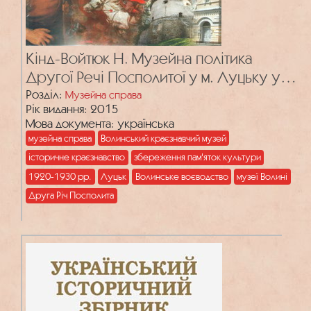
Кінд-Войтюк Н. Музейна політика
Другої Речі Посполитої у м. Луцьку у
1920-х – 1930-х роках
Розділ:
Музейна справа
Рік видання: 2015
Мова документа: українська
музейна справа
Волинський краєзнавчий музей
історичне краєзнавство
збереження пам'яток культури
1920-1930 рр.
Луцьк
Волинське воєводство
музеї Волині
Друга Річ Посполита