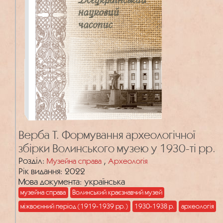
Верба Т. Формування археологічної
збірки Волинського музею у 1930-ті рр.
Розділ:
,
Музейна справа
Археологія
Рік видання: 2022
Мова документа: українська
музейна справа
Волинський краєзнавчий музей
міжвоєнний період (1919-1939 рр.)
1930-1938 р.
археологія