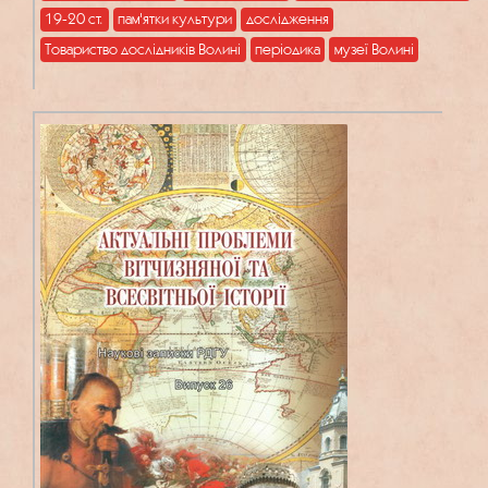
19-20 ст.
пам'ятки культури
дослідження
Товариство дослідників Волині
періодика
музеї Волині