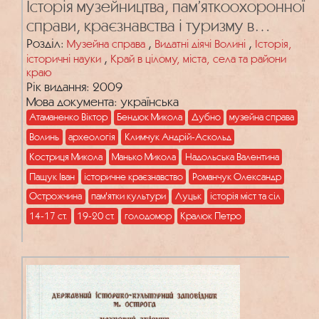
Історія музейництва, пам’яткоохоронної
справи, краєзнавства і туризму в
Острозі та на Волині. Вип. 2
Розділ:
,
,
Музейна справа
Видатні діячі Волині
Історія,
,
історичні науки
Край в цілому, міста, села та райони
краю
Рік видання: 2009
Мова документа: українська
Атаманенко Віктор
Бендюк Микола
Дубно
музейна справа
Волинь
археологія
Климчук Андрій-Аскольд
Костриця Микола
Манько Микола
Надольська Валентина
Пащук Іван
історичне краєзнавство
Романчук Олександр
Острожчина
пам'ятки культури
Луцьк
історія міст та сіл
14-17 ст.
19-20 ст.
голодомор
Кралюк Петро