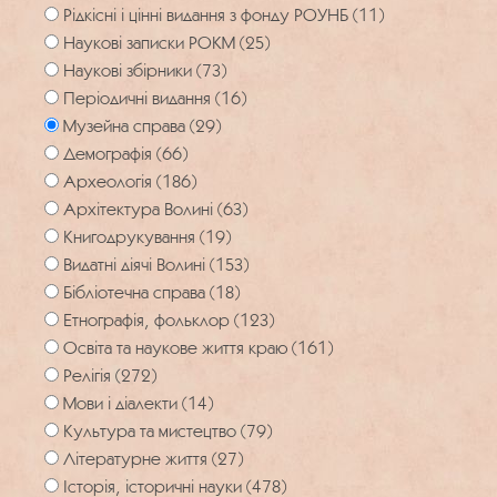
Рідкісні і цінні видання з фонду РОУНБ (11)
Наукові записки РОКМ (25)
Наукові збірники (73)
Періодичні видання (16)
Музейна справа (29)
Демографія (66)
Археологія (186)
Архітектура Волині (63)
Книгодрукування (19)
Видатні діячі Волині (153)
Бібліотечна справа (18)
Етнографія, фольклор (123)
Освіта та наукове життя краю (161)
Релігія (272)
Мови і діалекти (14)
Культура та мистецтво (79)
Літературне життя (27)
Історія, історичні науки (478)