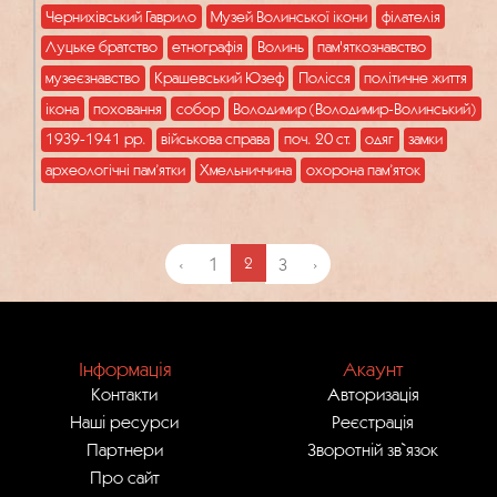
Чернихівський Гаврило
Музей Волинської ікони
філателія
Луцьке братство
етнографія
Волинь
пам'яткознавство
музеєзнавство
Крашевський Юзеф
Полісся
політичне життя
ікона
поховання
собор
Володимир (Володимир-Волинський)
1939-1941 рр.
військова справа
поч. 20 ст.
одяг
замки
археологічні пам’ятки
Хмельниччина
охорона пам’яток
‹
1
2
3
›
Інформація
Акаунт
Контакти
Авторизація
Наші ресурси
Реєстрація
Партнери
Зворотній зв`язок
Про сайт