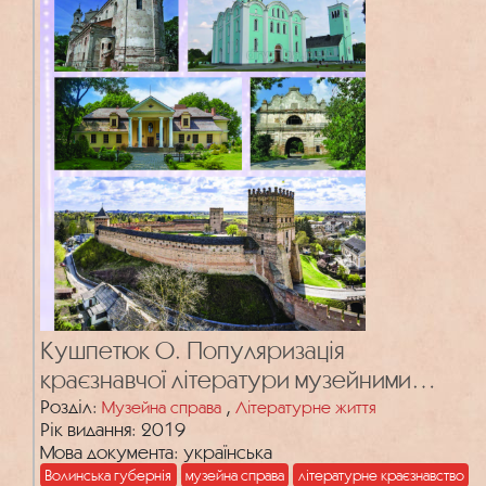
Кушпетюк О. Популяризація
краєзнавчої літератури музейними
закладами Волинської губернії кінця ХІХ
Розділ:
,
Музейна справа
Літературне життя
Рік видання: 2019
– початку ХХ століть
Мова документа: українська
Волинська губернія
музейна справа
літературне краєзнавство