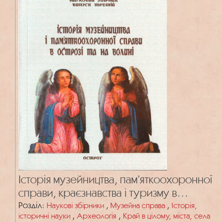
Історія музейництва, пам’яткоохоронної
справи, краєзнавства і туризму в
Острозі та на Волині. Вип 3
Розділ:
,
,
Наукові збірники
Музейна справа
Історія,
,
,
історичні науки
Археологія
Край в цілому, міста, села