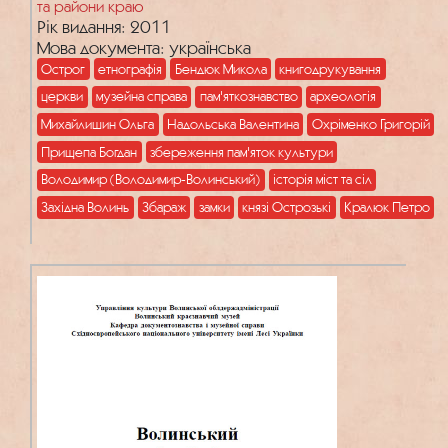
та райони краю
Рік видання: 2011
Мова документа: українська
Острог
етнографія
Бендюк Микола
книгодрукування
церкви
музейна справа
пам'яткознавство
археологія
Михайлишин Ольга
Надольська Валентина
Охріменко Григорій
Прищепа Богдан
збереження пам'яток культури
Володимир (Володимир-Волинський)
історія міст та сіл
Західна Волинь
Збараж
замки
князі Острозькі
Кралюк Петро