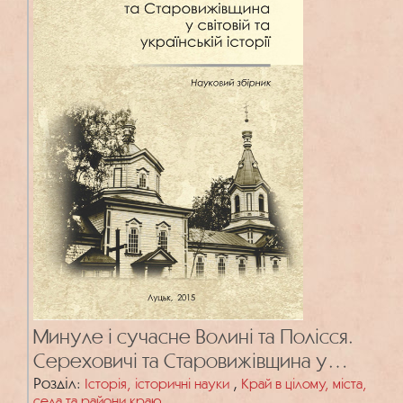
Минуле і сучасне Волині та Полісся.
Сереховичі та Старовижівщина у
світовій та українській історії. Вип. 53
Розділ:
,
Історія, історичні науки
Край в цілому, міста,
села та райони краю