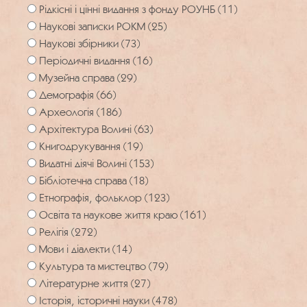
Рідкісні і цінні видання з фонду РОУНБ (11)
Наукові записки РОКМ (25)
Наукові збірники (73)
Періодичні видання (16)
Музейна справа (29)
Демографія (66)
Археологія (186)
Архітектура Волині (63)
Книгодрукування (19)
Видатні діячі Волині (153)
Бібліотечна справа (18)
Етнографія, фольклор (123)
Освіта та наукове життя краю (161)
Релігія (272)
Мови і діалекти (14)
Культура та мистецтво (79)
Літературне життя (27)
Історія, історичні науки (478)