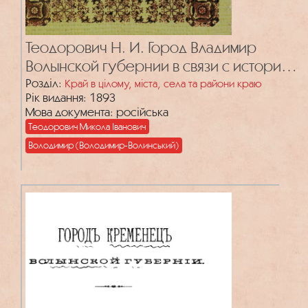
Теодорович Н. И. Город Владимир
Волынской губернии в связи с историей
Волынской иерархии: исторический
Розділ:
Край в цілому, міста, села та райони краю
Рік видання: 1893
очерк
Мова документа: російська
Теодорович Микола Іванович
Володимир (Володимир-Волинський)