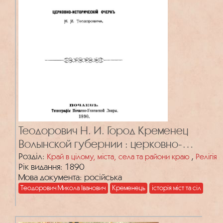
Теодорович Н. И. Город Кременец
Волынской губернии : церковно-
исторический очерк
Розділ:
,
Край в цілому, міста, села та райони краю
Релігія
Рік видання: 1890
Мова документа: російська
Теодорович Микола Іванович
Кременець
історія міст та сіл