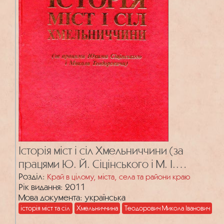
Історія міст і сіл Хмельниччини (за
працями Ю. Й. Сіцінського і М. І.
Теодоровича)
Розділ:
Край в цілому, міста, села та райони краю
Рік видання: 2011
Мова документа: українська
історія міст та сіл
Хмельниччина
Теодорович Микола Іванович