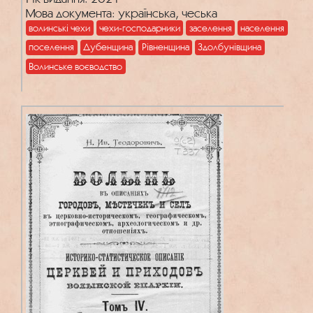
Мова документа: українська, чеська
волинські чехи
чехи-господарники
заселення
населення
поселення
Дубенщина
Рівненщина
Здолбунівщина
Волинське воєводство