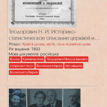
Теодорович Н. И. Историко-
статистическое описание церквей и
приходов Волынской епархии. ‒ Т. 3:
Розділ:
Край в цілому, міста, села та райони краю
Рік видання: 1893
Уезды Кременецкий и Заславский
Мова документа: російська
Волинь
Кременеччина
Теодорович Микола Іванович
історія міст та сіл
Волинська єпархія
Ізяславщина
Волинська губернія