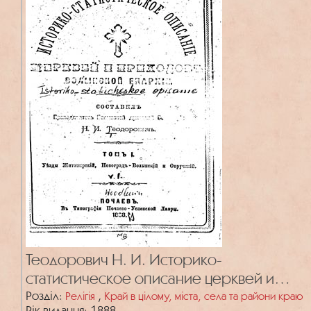
Теодорович Н. И. Историко-
статистическое описание церквей и
приходов Волынской епархии. Т. 1:
Розділ:
,
Релігія
Край в цілому, міста, села та райони краю
Рік видання: 1888