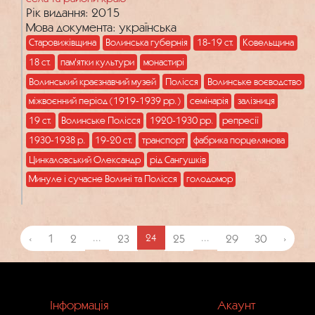
Рік видання: 2015
Мова документа: українська
Старовижівщина
Волинська губернія
18-19 ст.
Ковельщина
18 ст.
пам'ятки культури
монастирі
Волинський краєзнавчий музей
Полісся
Волинське воєводство
міжвоєнний період (1919-1939 рр.)
семінарія
залізниця
19 ст.
Волинське Полісся
1920-1930 рр.
репресії
1930-1938 р.
19-20 ст.
транспорт
фабрика порцелянова
Цинкаловський Олександр
рід Сангушків
Минуле і сучасне Волині та Полісся
голодомор
‹
1
2
...
23
24
25
...
29
30
›
Інформація
Акаунт