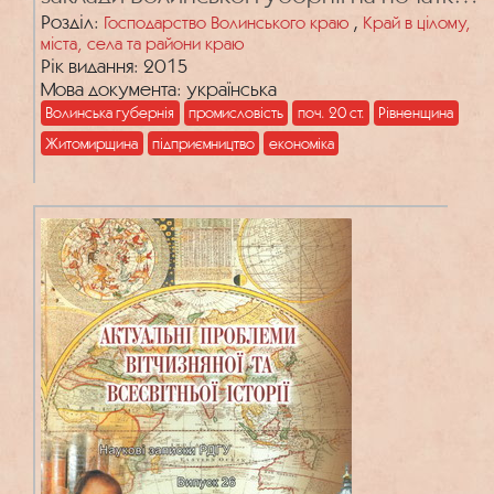
ХХ ст.
Розділ:
,
Господарство Волинського краю
Край в цілому,
міста, села та райони краю
Рік видання: 2015
Мова документа: українська
Волинська губернія
промисловість
поч. 20 ст.
Рівненщина
Житомирщина
підприємництво
економіка