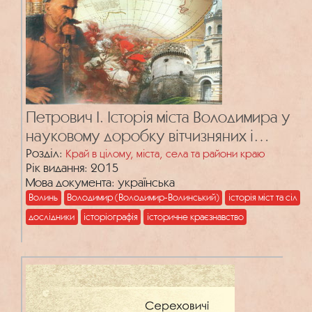
Петрович І. Історія міста Володимира у
науковому доробку вітчизняних і
зарубіжних дослідників
Розділ:
Край в цілому, міста, села та райони краю
Рік видання: 2015
Мова документа: українська
Волинь
Володимир (Володимир-Волинський)
історія міст та сіл
дослідники
історіографія
історичне краєзнавство