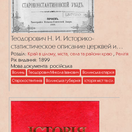
Теодорович Н. И. Историко-
статистическое описание церквей и
приходов Волынской епархии. Т. 4:
Розділ:
,
Край в цілому, міста, села та райони краю
Релігія
Рік видання: 1899
Староконстантиновский уезд
Мова документа: російська
Волинь
Теодорович Микола Іванович
Волинська єпархія
Старокостянтинів
Волинська губернія
історія міст та сіл