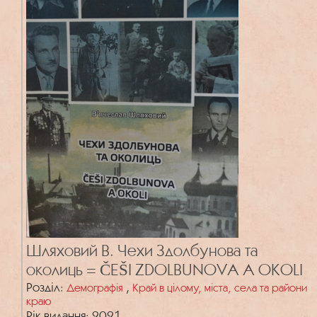
Шляховий В. Чехи Здолбунова та
околиць = ČEŠI ZDOLBUNOVA A OKOLI
Розділ:
,
Демографія
Край в цілому, міста, села та райони
краю
Рік видання: 2021