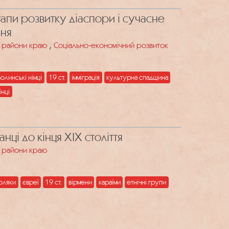
етапи розвитку діаспори і сучасне
ння
,
та райони краю
Соціально-економічний розвиток
волинські німці
19 ст.
імміграція
культурна спадщина
їнці
нці до кінця ХІХ століття
та райони краю
оляки
євреї
19 ст.
вірмени
караїми
етнічні групи