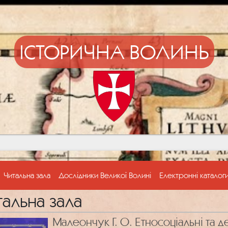
ІСТОРИЧНА ВОЛИНЬ
Читальна зала
Дослідники Великої Волині
Електронні каталог
тальна зала
Малеончук Г. О. Етносоціальні та 