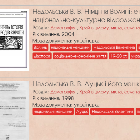
Надольська В. В. Німці на Волині: 
національно-культурне відродже
Розділ:
,
Демографія
Край в цілому, міста, села 
Рік видання: 2004
Мова документа: українська
Волинь
національні меншини
Надольська Валентина
діаспора
соціально-економічне життя
19-20 ст.
укра
Надольська В. В. Луцьк і його мешка
Розділ:
,
Демографія
Край в цілому, міста, села 
Рік видання: 1998
Мова документа: українська
національні меншини
Луцьк
Надольська Валентина
п