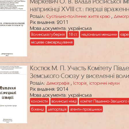
Маркевич О. В. Влада Російської Ім
наприкінці ХVIII ст.: перші враженн
Розділ:
,
Суспільно-політичне життя краю
Демогр
Рік видання: 2011
Мова документа: українська
Волинська губернія
18 ст.
національні меншини
євре
місцеве самоврядування
Костюк М. П. Участь Комітету Пів
Земського Союзу у виселенні воли
1916 р.
Розділ:
,
Демографія
Історія, історичні науки
Рік видання: 2014
Мова документа: українська
колоністи
волинські німці
комітет Південно-Західного
біженці
депортація
агенти-провідники