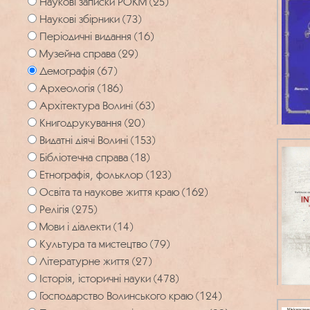
Наукові записки РОКМ (25)
Наукові збірники (73)
Періодичні видання (16)
Музейна справа (29)
Демографія (67)
Археологія (186)
Архітектура Волині (63)
Книгодрукування (20)
Видатні діячі Волині (153)
Бібліотечна справа (18)
Етнографія, фольклор (123)
Освіта та наукове життя краю (162)
Релігія (275)
Мови і діалекти (14)
Культура та мистецтво (79)
Літературне життя (27)
Історія, історичні науки (478)
Господарство Волинського краю (124)