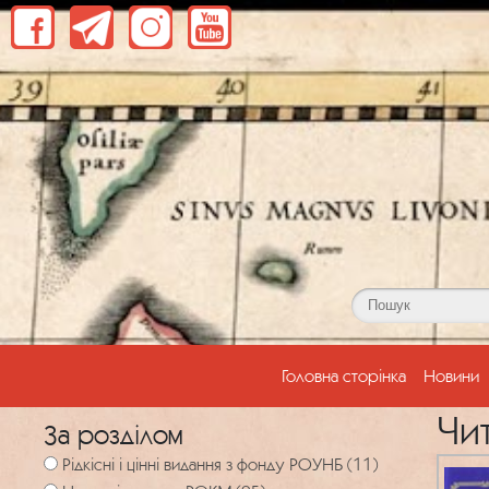
(current)
Головна сторінка
Новини
Чи
За розділом
Рідкісні і цінні видання з фонду РОУНБ (11)