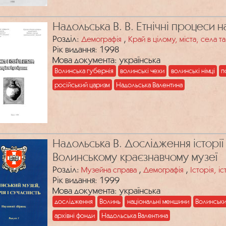
Надольська В. В. Етнічні процеси на
Розділ:
,
Демографія
Край в цілому, міста, села 
Рік видання: 1998
Мова документа: українська
Волинська губернія
волинські чехи
волинські німці
п
російський царизм
Надольська Валентина
Надольська В. Дослідження історії
Волинському краєзнавчому музеї
Розділ:
,
,
Музейна справа
Демографія
Історія, і
Рік видання: 1999
Мова документа: українська
дослідження
Волинь
національні меншини
Волинськи
архівні фонди
Надольська Валентина