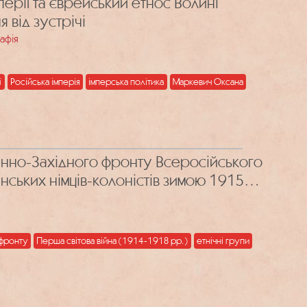
перії та єврейський етнос Волині
я від зустрічі
афія
ї
Російська імперія
імперська політика
Маркевич Оксана
денно-Західного фронту Всеросійського
нських німців-колоністів зимою 1915–
 фронту
Перша світова війна (1914-1918 рр.)
етнічні групи