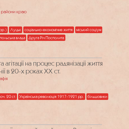
та райони краю
рр.)
Луцьк
соціально-економічне життя
міський соціум
польська влада
Друга Річ Посполита
 агітації на процес радянізації життя
ії в 20-х роках ХХ ст.
афія
оч. 20 ст.
Українська революція 1917-1921 рр.
більшовики