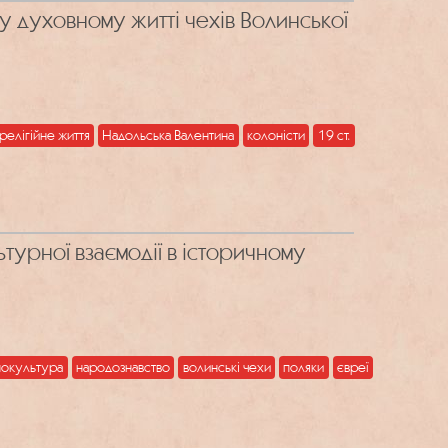
 у духовному житті чехів Волинської
релігійне життя
Надольська Валентина
колоністи
19 ст.
турної взаємодії в історичному
нокультура
народознавство
волинські чехи
поляки
євреї