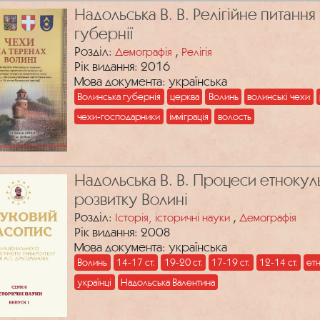
Надольська В. В. Релігійне питання
губернії
Розділ:
,
Демографія
Релігія
Рік видання: 2016
Мова документа: українська
Волинська губернія
церква
Волинь
волинські чехи
чехи-господарники
імміграція
волость
Надольська В. В. Процеси етнокуль
розвитку Волині
Розділ:
,
Історія, історичні науки
Демографія
Рік видання: 2008
Мова документа: українська
Волинь
14-17 ст.
19-20 ст.
17-19 ст.
12-14 ст.
ет
українці
Надольська Валентина