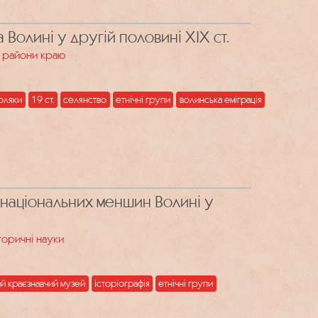
 Волині у другій половині ХІХ ст.
та райони краю
оляки
19 ст.
селянство
етнічні групи
волинська еміграція
 національних меншин Волині у
сторичні науки
й краєзнавчий музей
історіографія
етнічні групи