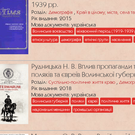
1939 рр.
Розділ:
,
Демографія
Край в цілому, міста, села 
Рік видання: 2015
Мова документа: українська
Волинське воєводство
міжвоєнний період (1919-1939 
етнокультура
демографія
етнічні групи
населення
Рудницька Н. В. Вплив пропаганди та
поляків та євреїв Волинської губерн
Розділ:
,
Суспільно-політичне життя краю
Демогр
Рік видання: 2018
Мова документа: українська
Волинська губернія
поляки
євреї
політичне життя
п
національні меншини
громадські організації