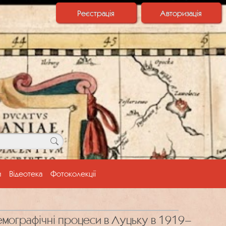
Реєстрація
Авторизація
и
Відеотека
Фотоколекції
демографічні процеси в Луцьку в 1919–