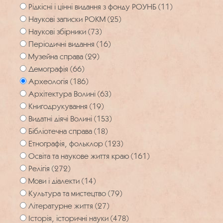
Рідкісні і цінні видання з фонду РОУНБ (11)
Наукові записки РОКМ (25)
Наукові збірники (73)
Періодичні видання (16)
Музейна справа (29)
Демографія (66)
Археологія (186)
Архітектура Волині (63)
Книгодрукування (19)
Видатні діячі Волині (153)
Бібліотечна справа (18)
Етнографія, фольклор (123)
Освіта та наукове життя краю (161)
Релігія (272)
Мови і діалекти (14)
Культура та мистецтво (79)
Літературне життя (27)
Історія, історичні науки (478)