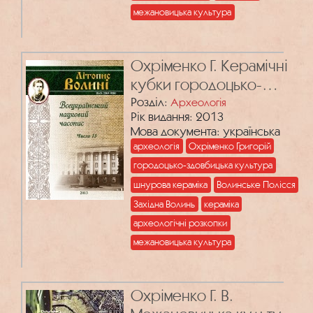
межановицька культура
Охріменко Г. Керамічні
кубки городоцько-
здовбицької культури
Розділ:
Археологія
Рік видання: 2013
Мова документа: українська
археологія
Охріменко Григорій
городоцько-здовбицька культура
шнурова кераміка
Волинське Полісся
Західна Волинь
кераміка
археологічні розкопки
межановицька культура
Охріменко Г. В.