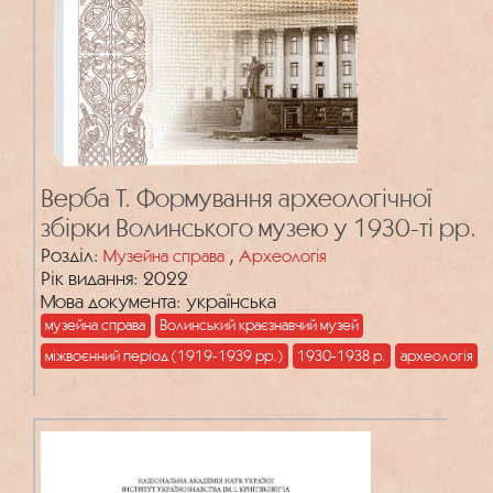
Верба Т. Формування археологічної
збірки Волинського музею у 1930-ті рр.
Розділ:
,
Музейна справа
Археологія
Рік видання: 2022
Мова документа: українська
музейна справа
Волинський краєзнавчий музей
міжвоєнний період (1919-1939 рр.)
1930-1938 р.
археологія