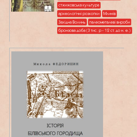
стжижовська культура
археологічні розкопки
Млинів
Західна Волинь
палеометалеві вироби
бронзова доба (3 тис. р - 12 ст. до н. е.)