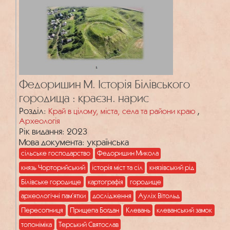
Федоришин М. Історія Білівського
городища : краєзн. нарис
Розділ:
,
Край в цілому, міста, села та райони краю
Археологія
Рік видання: 2023
Мова документа: українська
сільське господарство
Федоришин Микола
князь Чорторийський
історія міст та сіл
князівський рід
Білівське городище
картографія
городище
археологічні пам’ятки
дослідження
Ауліх Вітольд
Пересопниця
Прищепа Богдан
Клевань
клеванський замок
топоніміка
Терський Святослав