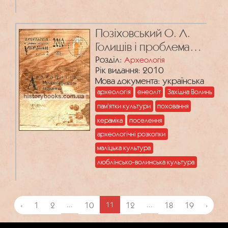
Позiховський О. Л.
Голишів і проблема
періодизації енеоліту
Розділ:
Археологія
Рік видання: 2010
Західної Волині
Мова документа: українська
археологія
енеоліт
Західна Волинь
пам'ятки культури
поховання
кераміка
поселення
археологічні розкопки
маліцька культура
люблінсько-волинська культура
‹
1
2
...
10
11
12
...
18
19
›