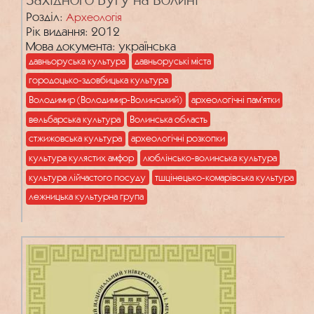
Розділ:
Археологія
Рік видання: 2012
Мова документа: українська
давньоруська культура
давньоруські міста
городоцько-здовбицька культура
Володимир (Володимир-Волинський)
археологічні пам’ятки
вельбарська культура
Волинська область
стжижовська культура
археологічні розкопки
культура кулястих амфор
люблінсько-волинська культура
культура лійчастого посуду
тшцінецько-комарівська культура
лежницька культурна група