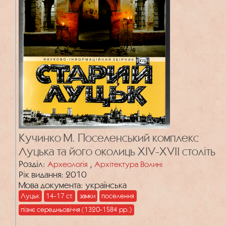
Кучинко М. Поселенський комплекс
Луцька та його околиць XIV-XVII століть
Розділ:
,
Археологія
Архітектура Волині
Рік видання: 2010
Мова документа: українська
Луцьк
14-17 ст.
замки
поселення
пізнє середньовіччя (1320-1584 рр.)