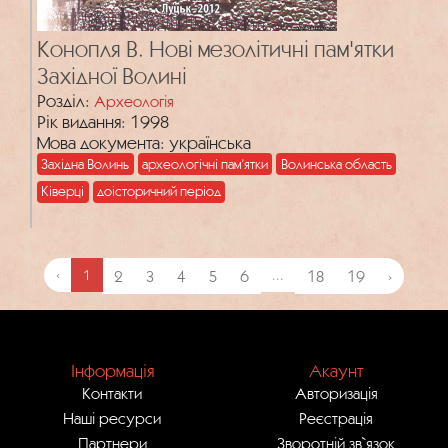
Конопля В. Нові мезолітичні пам'ятки
Західної Волині
Розділ:
Археологія
Рік видання: 1998
Мова документа: українська
Західна Волинь
археологічні пам’ятки
Волинська область
Ківерці
доісторичний період
‹
1
2
3
4
5
6
...
18
19
›
Інформація
Акаунт
Контакти
Авторизація
Наші ресурси
Реєстрація
Партнери
Зворотній зв`язок