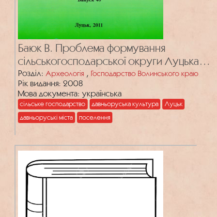
Баюк В. Проблема формування
сільськогосподарської округи Луцька в
давньоруський період у працях
Розділ:
,
Археологія
Господарство Волинського краю
Рік видання: 2008
волинських археологів
Мова документа: українська
сільське господарство
давньоруська культура
Луцьк
давньоруські міста
поселення