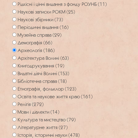
Рідкісні і цінні видання з фонду РОУНБ (11)
Наукові записки РОКМ (25)
Наукові збірники (73)
Періодичні видання (16)
Музейна справа (29)
Демографія (66)
Археологія (186)
Архітектура Волині (63)
Книгодрукування (19)
Видатні діячі Волині (153)
Бібліотечна справа (18)
Етнографія, фольклор (123)
Освіта та наукове життя краю (161)
Релігія (272)
Мови і діалекти (14)
Культура та мистецтво (79)
Літературне життя (27)
Історія, історичні науки (478)