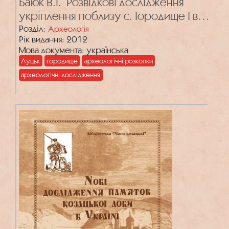
Баюк В.Г. Розвідкові дослідження
укріплення поблизу с. Городище І в
околицях Луцька
Розділ:
Археологія
Рік видання: 2012
Мова документа: українська
Луцьк
городище
археологічні розкопки
археологічні дослідження