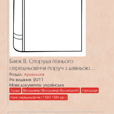
Баюк В. Споруда пізнього
середньовіччя поруч з давньою
дорогою Луцьк-Володимир-Волинський
Розділ:
Археологія
Рік видання: 2011
Мова документа: українська
Луцьк
Володимир (Володимир-Волинський)
городище
пізнє середньовіччя (1320-1584 рр.)