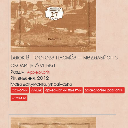
Баюк В. Торгова пломба – медальйон з
околиць Луцька
Розділ:
Археологія
Рік видання: 2012
Мова документа: українська
розкопки
Луцьк
археологічні пам’ятки
археологічні розкопки
кераміка