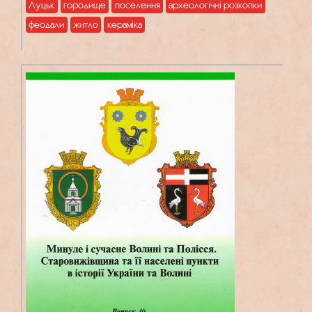
Луцьк
городище
поселення
археологічні розкопки
феодали
житло
кераміка