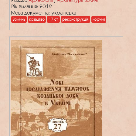
Археологія
Архітектура Волині
Рік видання: 2012
Мова документа: українська
Волинь
козацтво
17 ст.
реконструкція
корчма