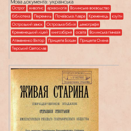
Мова документа: українська
Острог
живопис
археологія
Волинське воєводство
бібліотека
Перемиль
Почаївська Лавра
Кременець
єзуїти
Острозький замок
Острозька біблія
демографія
Кременецький ліцей
книгозбірня
освіта
Волинська гімназія
Атаманенко Віктор
Прищепа Богдан
Прищепа Олена
Терський Святослав