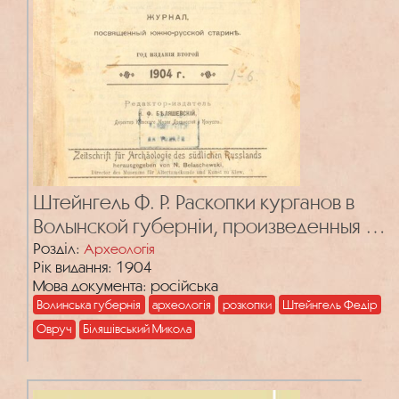
Штейнгель Ф. Р. Раскопки курганов в
Волынской губерніи, произведенныя в
1897—1900 гг.
Розділ:
Археологія
Рік видання: 1904
Мова документа: російська
Волинська губернія
археологія
розкопки
Штейнгель Федір
Овруч
Біляшівський Микола