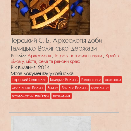
Терський С. Б. Археологія доби
Галицько-Волинської держави
Розділ:
,
,
Археологія
Історія, історичні науки
Край в
цілому, міста, села та райони краю
Рік видання: 2014
Мова документа: українська
Терський Святослав
Галицька Волинь
Рівненщина
розкопки
дослідники Волині
Зимне
Західна Волинь
городище
археологічні пам’ятки
заселення