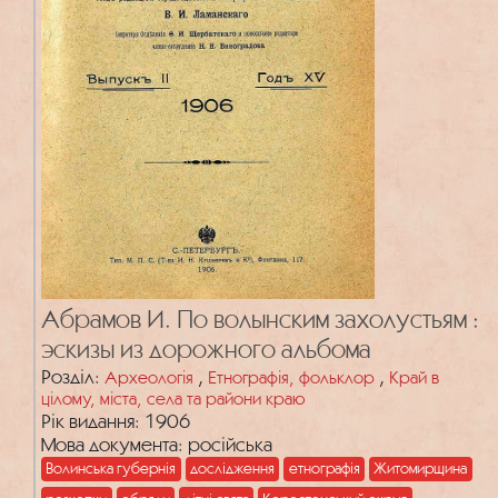
Абрамов И. По волынским захолустьям :
эскизы из дорожного альбома
Розділ:
,
,
Археологія
Етнографія, фольклор
Край в
цілому, міста, села та райони краю
Рік видання: 1906
Мова документа: російська
Волинська губернія
дослідження
етнографія
Житомирщина