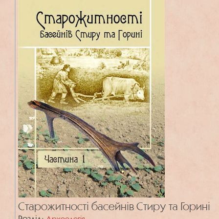
Старожитності басейнів Стиру та Горині
Розділ:
Археологія