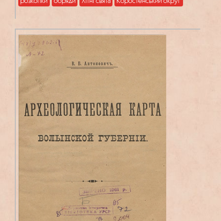
розкопки
обряди
літні свята
Коростенський округ