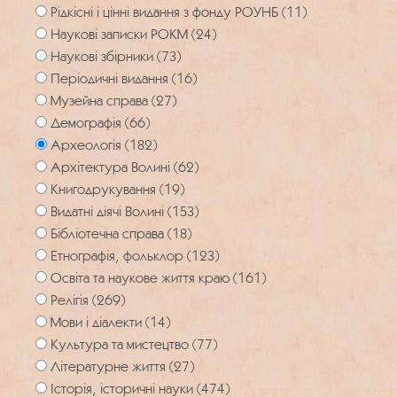
Рідкісні і цінні видання з фонду РОУНБ (11)
Наукові записки РОКМ (24)
Наукові збірники (73)
Періодичні видання (16)
Музейна справа (27)
Демографія (66)
Археологія (182)
Архітектура Волині (62)
Книгодрукування (19)
Видатні діячі Волині (153)
Бібліотечна справа (18)
Етнографія, фольклор (123)
Освіта та наукове життя краю (161)
Релігія (269)
Мови і діалекти (14)
Культура та мистецтво (77)
Літературне життя (27)
Історія, історичні науки (474)