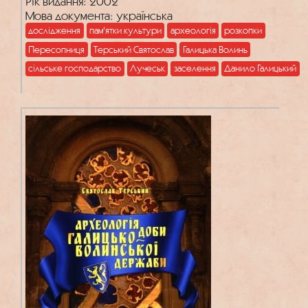
Рік видання: 2002
Мова документа: українська
дослідження
пам'ятки культури
археологія
розкопки
Пересопниця
Терський Святослав
Галицька Волинь
сільське господарство
Лучеськ
заселення
Данило Галицький