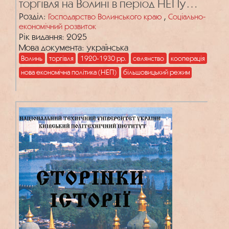
торгівля на Волині в період НЕПу
(1921–1928 рр.)
Розділ:
,
Господарство Волинського краю
Соціально-
економічний розвиток
Рік видання: 2025
Мова документа: українська
Волинь
торгівля
1920-1930 рр.
селянство
кооперація
нова економічна політика (НЕП)
більшовицький режим