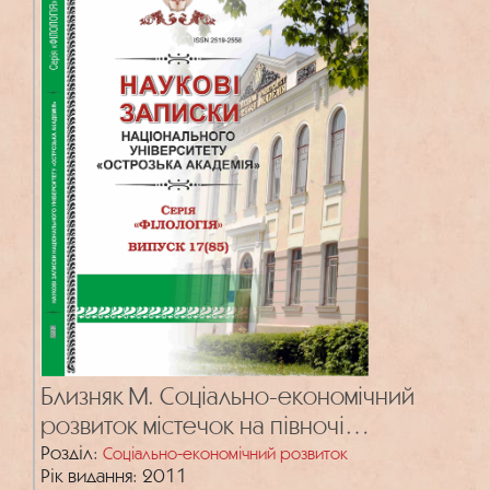
Близняк М. Соціально-економічний
розвиток містечок на півночі
Острозького повіту в кінці 18 ст.
Розділ:
Соціально-економічний розвиток
Рік видання: 2011