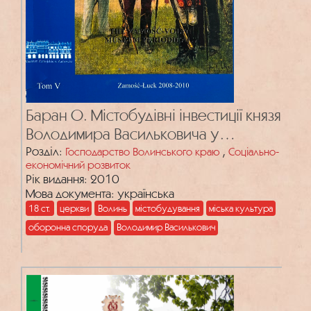
Баран О. Містобудівні інвестиції князя
Володимира Васильковича у
володимирському та берестейському
Розділ:
,
Господарство Волинського краю
Соціально-
економічний розвиток
уділах у світлі Галицько-Волинського
Рік видання: 2010
літопису
Мова документа: українська
18 ст.
церкви
Волинь
містобудування
міська культура
оборонна споруда
Володимир Василькович