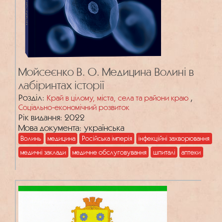
Мойсеєнко В. О. Медицина Волині в
лабіринтах історії
Розділ:
,
Край в цілому, міста, села та райони краю
Соціально-економічний розвиток
Рік видання: 2022
Мова документа: українська
Волинь
медицина
Російська імперія
інфекційні захворювання
медичні заклади
медичне обслуговування
шпиталі
аптеки