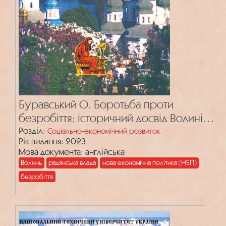
Буравський О. Боротьба проти
безробіття: історичний досвід Волині
періоду НЕП
Розділ:
Соціально-економічний розвиток
Рік видання: 2023
Мова документа: англійська
Волинь
радянська влада
нова економічна політика (НЕП)
безробіття