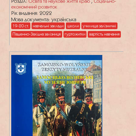
залізничників Південно-Західних
Розділ:
,
Освіта та наукове життя краю
Соціально-
економічний розвиток
залізниць в кінці ХІХ – на початку ХХ ст.
Рік видання: 2022
Мова документа: українська
19-20 ст.
навчальні заклади
школи
училища залізничні
Південно-Західна залізниця
гуртожитки
вартість навчання