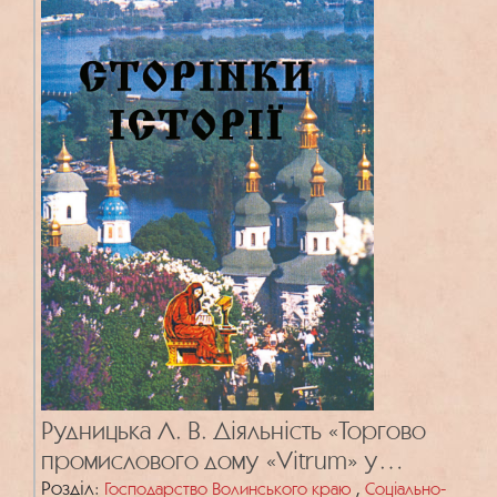
Рудницька Л. В. Діяльність «Торгово
промислового дому «Vitrum» у
Рокитному в 1920-1930 х рр.
Розділ:
,
Господарство Волинського краю
Соціально-