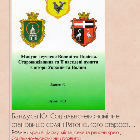
Бандура Ю. Соціально-економічне
становище селян Ратенського староства
на прикладі жителів с. Кримне (XVI–
Розділ:
,
Край в цілому, міста, села та райони краю
Соціально-економічний розвиток