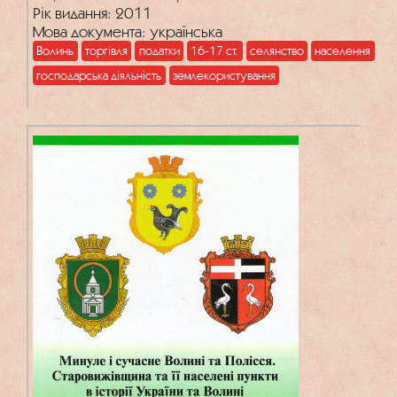
XVII ст.)
Рік видання: 2011
Мова документа: українська
Волинь
торгівля
податки
16-17 ст.
селянство
населення
господарська діяльність
землекористування