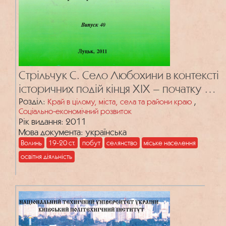
Стрільчук С. Село Любохини в контексті
історичних подій кінця XIX – початку XX
ст.
Розділ:
,
Край в цілому, міста, села та райони краю
Соціально-економічний розвиток
Рік видання: 2011
Мова документа: українська
Волинь
19-20 ст.
побут
селянство
міське населення
освітня діяльність