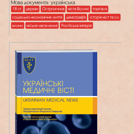
Мова документа: українська
18 ст.
церкви
Острожчина
міста Волині
торгівля
соціально-економічне життя
демографія
історія міст та сіл
млини
міське населення
Російська імперія