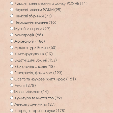
Рідкісні і цінні видання з фонду РОУНБ (11)
Наукові записки РОКМ (25)
Наукові збірники (73)
Періодичні видання (16)
Музейна справа (29)
Демографія (66)
Археологія (186)
Архітектура Волині (63)
Книгодрукування (19)
Видатні діячі Волині (153)
Бібліотечна справа (18)
Етнографія, фольклор (123)
Освіта та наукове життя краю (161)
Релігія (272)
Мови і діалекти (14)
Культура та мистецтво (79)
Літературне життя (27)
Історія, історичні науки (478)