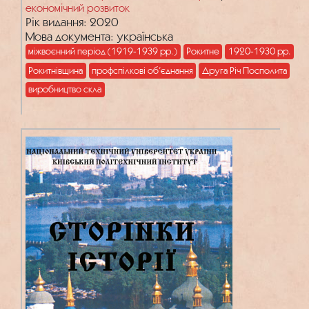
економічний розвиток
Рік видання: 2020
Мова документа: українська
міжвоєнний період (1919-1939 рр.)
Рокитне
1920-1930 рр.
Рокитнівщина
профспілкові об’єднання
Друга Річ Посполита
виробництво скла