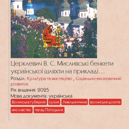
Церклевич В. С. Мисливські бенкети
української шляхти на прикладі
маєтностей роду Потоцьких у
Розділ:
,
Культура та мистецтво
Соціально-економічний
розвиток
Антонінах
Рік видання: 2025
Мова документа: українська
Волинська губернія
кухня
Хмельниччина
волинська шляхта
мисливство
палац Потоцьких