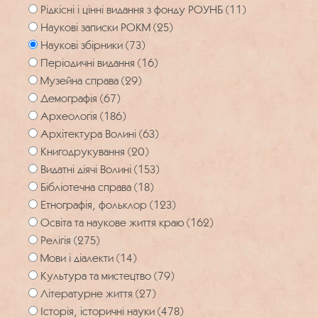
Рідкісні і цінні видання з фонду РОУНБ (11)
Наукові записки РОКМ (25)
Наукові збірники (73)
Періодичні видання (16)
Музейна справа (29)
Демографія (67)
Археологія (186)
Архітектура Волині (63)
Книгодрукування (20)
Видатні діячі Волині (153)
Бібліотечна справа (18)
Етнографія, фольклор (123)
Освіта та наукове життя краю (162)
Релігія (275)
Мови і діалекти (14)
Культура та мистецтво (79)
Літературне життя (27)
Історія, історичні науки (478)