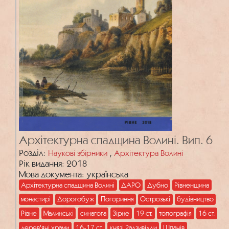
Архітектурна спадщина Волині. Вип. 6
Розділ:
,
Наукові збірники
Архітектура Волині
Рік видання: 2018
Мова документа: українська
Архітектурна спадщина Волині
ДАРО
Дубно
Рівненщина
монастирі
Дорогобуж
Погориння
Острозькі
будівництво
Рівне
Малинські
синагога
Зірне
19 ст.
топографія
16 ст.
дерев'яні храми
16-17 ст.
князі Радзивілли
Шпанів