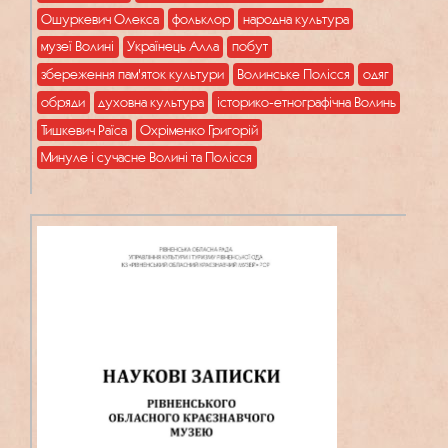
Ошуркевич Олекса
фольклор
народна культура
музеї Волині
Українець Алла
побут
збереження пам'яток культури
Волинське Полісся
одяг
обряди
духовна культура
історико-етнографічна Волинь
Тишкевич Раїса
Охріменко Григорій
Минуле і сучасне Волині та Полісся