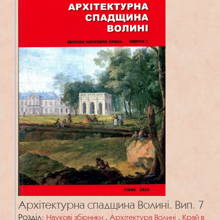
Архітектурна спадщина Волині. Вип. 7
Розділ:
,
,
Наукові збірники
Архітектура Волині
Край в