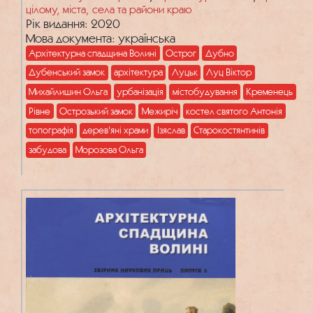
цілому, міста, села та райони краю
Рік видання: 2020
Мова документа: українська
Архітектурна спадщина Волині
Острог
Дубно
Дубенський замок
архітектура
Луцьк
Луц Віктор
Михайлишин Ольга
урбанізація
містобудування
Кременець
Рівне
Острозький замок
Межиріч
костел святого Антонія
топографія
дерев'яні храми
Ізяслав
Старокостянтинів
забудова
Морозова Ольга