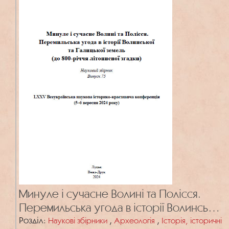
Минуле і сучасне Волині та Полісся.
Перемильська угода в історії Волинської
та Галицької земель (до 800-річчя
Розділ:
,
,
Наукові збірники
Археологія
Історія, історичні