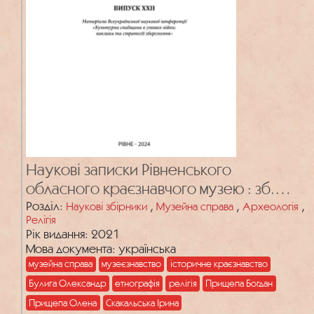
Наукові записки Рівненського
обласного краєзнавчого музею : зб.
наук. пр. Вип. 22
Розділ:
,
,
,
Наукові збірники
Музейна справа
Археологія
Релігія
Рік видання: 2021
Мова документа: українська
музейна справа
музеєзнавство
історичне краєзнавство
Булига Олександр
етнографія
релігія
Прищепа Богдан
Прищепа Олена
Скакальська Ірина