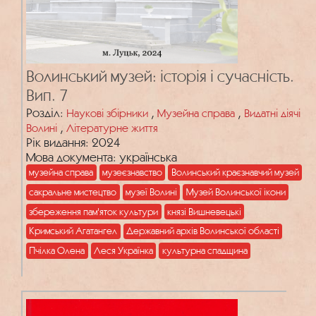
Волинський музей: історія і сучасність.
Вип. 7
Розділ:
,
,
Наукові збірники
Музейна справа
Видатні діячі
,
Волині
Літературне життя
Рік видання: 2024
Мова документа: українська
музейна справа
музеєзнавство
Волинський краєзнавчий музей
сакральне мистецтво
музеї Волині
Музей Волинської ікони
збереження пам'яток культури
князі Вишневецькі
Кримський Агатангел
Державний архів Волинської області
Пчілка Олена
Леся Українка
культурна спадщина