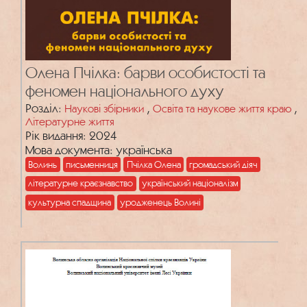
Олена Пчілка: барви особистості та
феномен національного духу
Розділ:
,
,
Наукові збірники
Освіта та наукове життя краю
Літературне життя
Рік видання: 2024
Мова документа: українська
Волинь
письменниця
Пчілка Олена
громадський діяч
літературне краєзнавство
український націоналізм
культурна спадщина
уродженець Волині