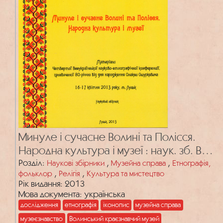
Минуле і сучасне Волині та Полісся.
Народна культура і музеї : наук. зб. Вип.
44
Розділ:
,
,
Наукові збірники
Музейна справа
Етнографія,
,
,
фольклор
Релігія
Культура та мистецтво
Рік видання: 2013
Мова документа: українська
дослідження
етнографія
іконопис
музейна справа
музеєзнавство
Волинський краєзнавчий музей