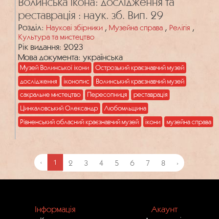
Волинська ікона: дослідження та
реставрація : наук. зб. Вип. 29
Розділ:
,
,
,
Наукові збірники
Музейна справа
Релігія
Культура та мистецтво
Рік видання: 2023
Мова документа: українська
Музей Волинської ікони
Острозький краєзнавчий музей
дослідження
іконопис
Волинський краєзнавчий музей
сакральне мистецтво
Пересопниця
реставрація
Цинкаловський Олександр
Любомльщина
Рівненський обласний краєзнавчий музей
ікони
музейна справа
‹
1
2
3
4
5
6
7
8
›
Інформація
Акаунт