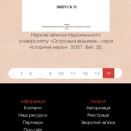
Наукові записки Національного
університету «Острозька академія», серія
«Історичні науки». 2021. Вип. 32.
‹
1
2
...
9
10
11
12
13
14
›
Інформація
Акаунт
Контакти
Авторизація
Наші ресурси
Реєстрація
Партнери
Зворотній зв`язок
Про сайт