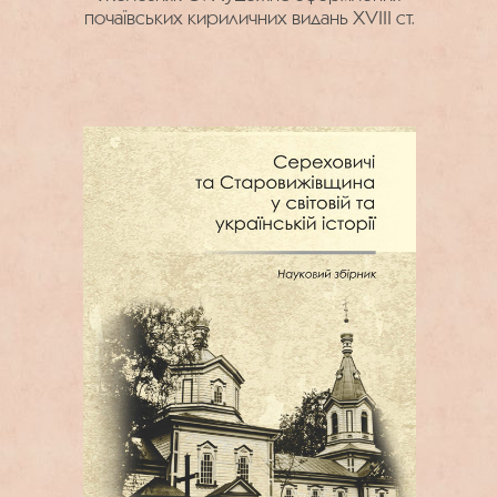
почаївських кириличних видань XVIII ст.