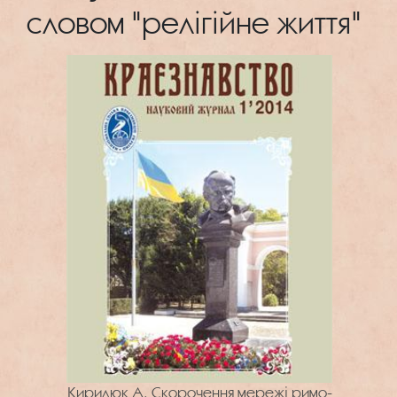
словом "релігійне життя"
Кирилюк А. Скорочення мережі римо-