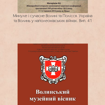
Минуле і сучасне Волині та Полісся. Україна
та Волинь у наполеонівських війнах. Вип. 41