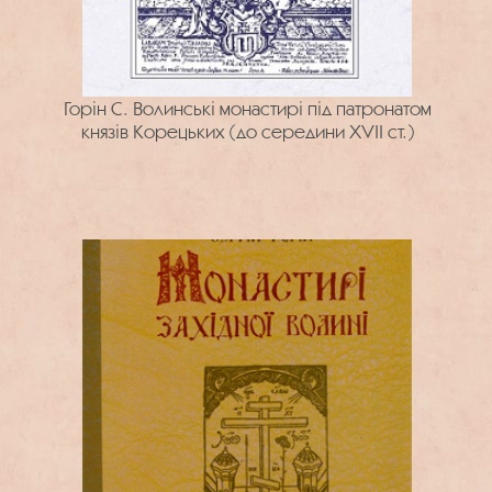
Горін С. Волинські монастирі під патронатом
князів Корецьких (до середини XVII ст.)