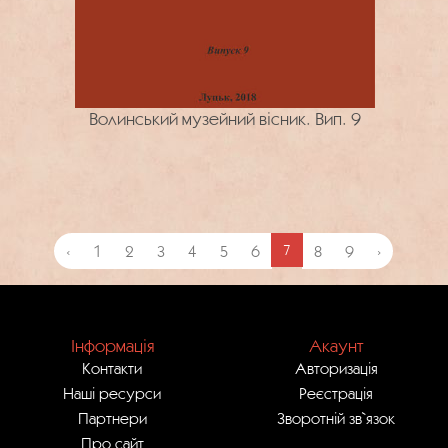
Волинський музейний вісник. Вип. 9
‹
1
2
3
4
5
6
7
8
9
›
Інформація
Акаунт
Контакти
Авторизація
Наші ресурси
Реєстрація
Партнери
Зворотній зв`язок
Про сайт