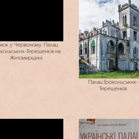
мок у Червоному. Палац
хольських-Терещенків на
Житомирщині
Палац Грохольських-
Терещенків