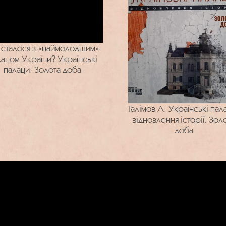
сталося з «наймолодшим»
ацом України? Українські
палаци. Золота доба
Галімов А. Українські пал
відновлення історії. Зол
доба