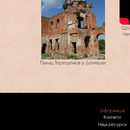
Що 
пал
Палац Терещенків у Денишах
Інформація
Контакти
Наші ресурси