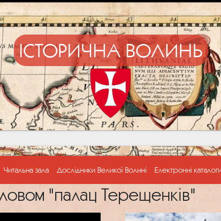
ІСТОРИЧНА ВОЛИНЬ
Читальна зала
Дослідники Великої Волині
Електронні каталог
ловом "палац Терещенків"