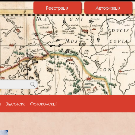
Реєстрація
Авторизація
и
Відеотека
Фотоколекції