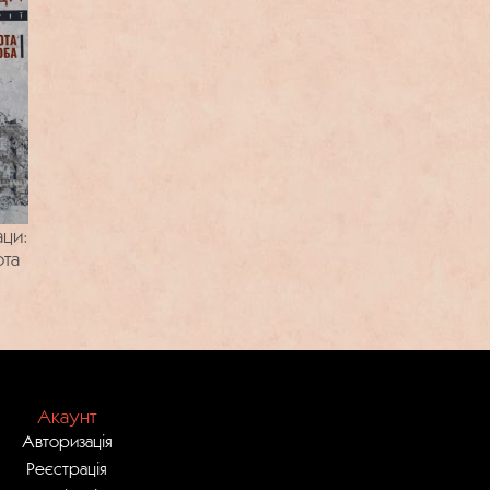
аци:
ота
Акаунт
Авторизація
Реєстрація