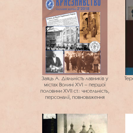
Заяць А. Діяльність лавників у
Тер
містах Волині XVI – першої
половини XVII ст.: чисельність,
персоналії, повноваження