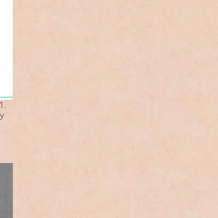
1.
ку