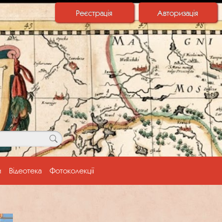
Реєстрація
Авторизація
и
Відеотека
Фотоколекції