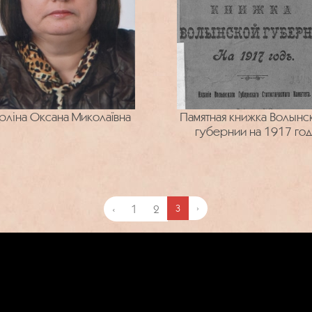
рліна Оксана Миколаївна
Памятная книжка Волынс
губернии на 1917 год
‹
1
2
3
›