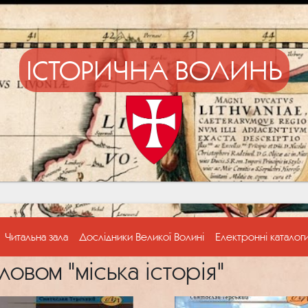
ІСТОРИЧНА ВОЛИНЬ
Читальна зала
Дослідники Великої Волині
Електронні каталог
овом "міська історія"