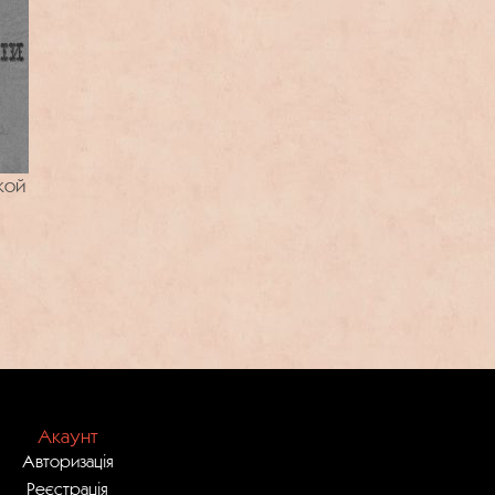
кой
Акаунт
Авторизація
Реєстрація