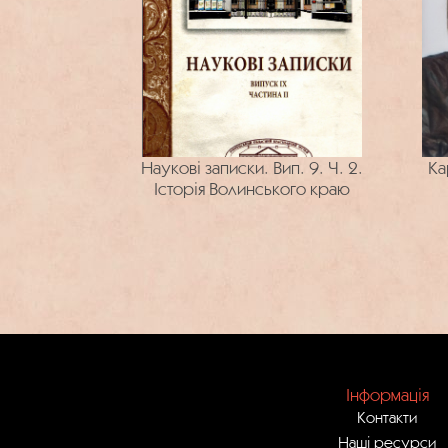
Наукові записки. Вип. 9. Ч. 2.
Ка
Історія Волинського краю
Інформація
Контакти
Наші ресурси