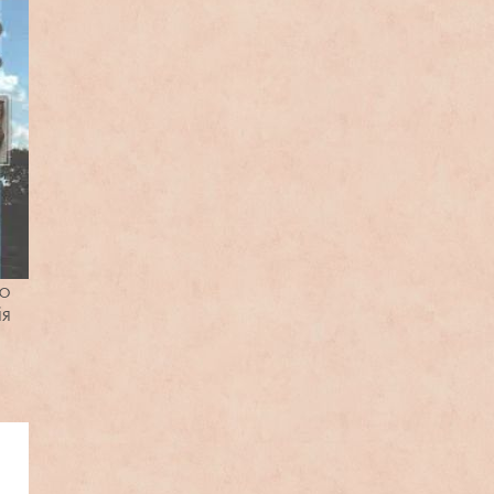
то
ія