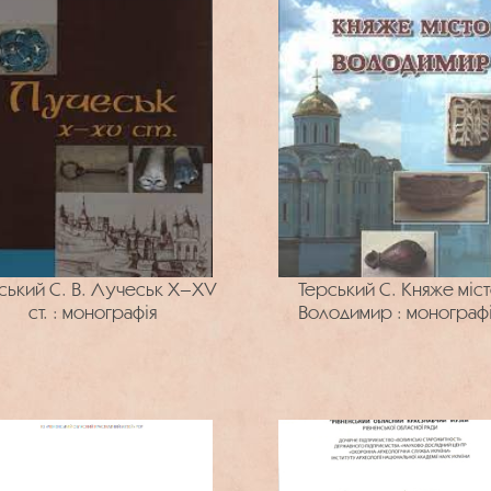
ський С. В. Лучеськ X–XV
Терський С. Княже міс
ст. : монографія
Володимир : монограф