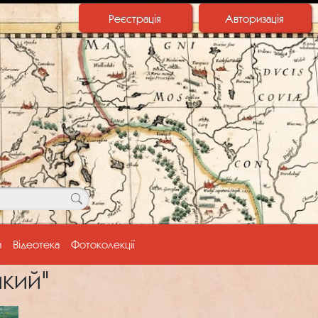
Реєстрація
Авторизація
и
Відеотека
Фотоколекції
икий"