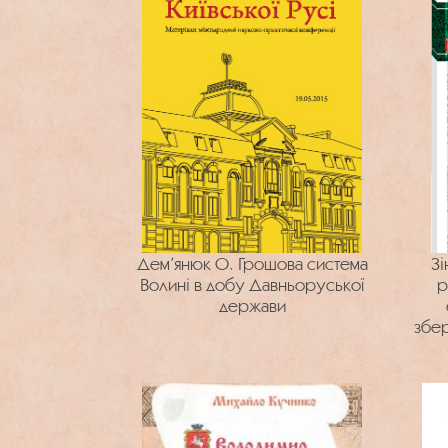
Дем’янюк О. Грошова система
Зі
Волині в добу Давньоруської
р
держави
збер