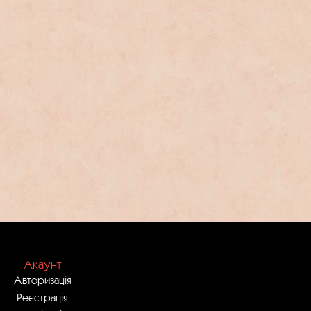
Акаунт
Авторизація
Реєстрація