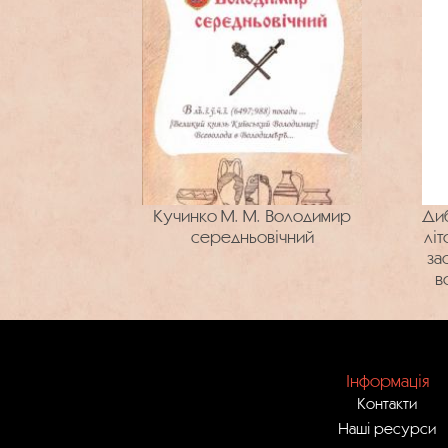
Кучинко М. М. Володимир
Диб
середньовічний
лі
за
в
новг
Інформація
Контакти
Наші ресурси