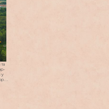
 та
ир-
 у
рії.
рії
ького