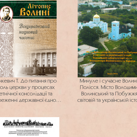
нкевич Т. До питання про
Минуле і сучасне Волині
оль церкви у процесах
Полісся. Місто Володим
етнічної консолідації та
Волинський та Побужжя
еженні державної єдності
світовій та українській істо
Русі
Успенський собор в істо
міста Володимира-Волинс
та України. Вип. 55