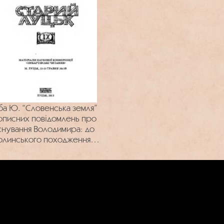
а Ю. “Словенська земля”
тописних повідомлень про
снування Володимира: до
олинського походження
ородських етногенетичних
легенд.