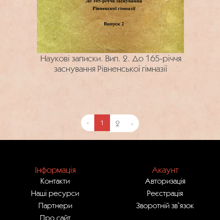
Наукові записки. Вип. 2. До 165-річчя
заснування Рівненської гімназії
‹
1
2
›
Інформація
Акаунт
Контакти
Авторизація
Наші ресурси
Реєстрація
Партнери
Зворотній зв`язок
Про сайт