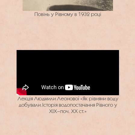
Повінь у Рівному в 1932 році
Лекція Людмили Леонової «Як рівняни воду
добували.Історія водопостачання Рівного у
XIX–поч. XX ст.»