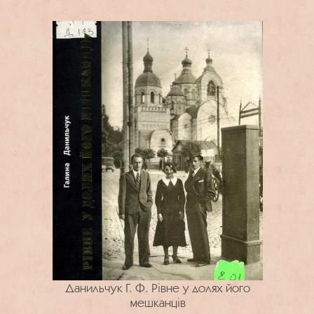
Данильчук Г. Ф. Рівне у долях його
мешканців