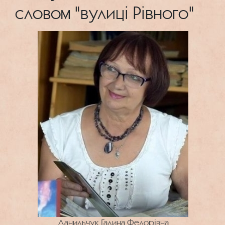
словом "вулиці Рівного"
Данильчук Галина Федорівна