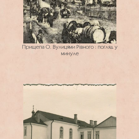
Прищепа О. Вулицями Рівного : погляд у
минуле