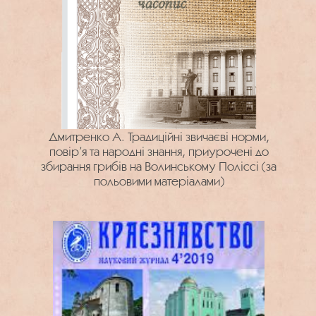
Дмитренко А. Традиційні звичаєві норми,
повір’я та народні знання, приурочені до
збирання грибів на Волинському Поліссі (за
польовими матеріалами)