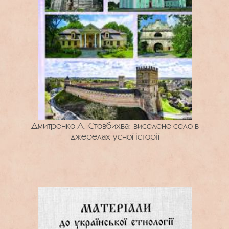
Дмитренко А. Стовбихва: виселене село в
джерелах усної історії