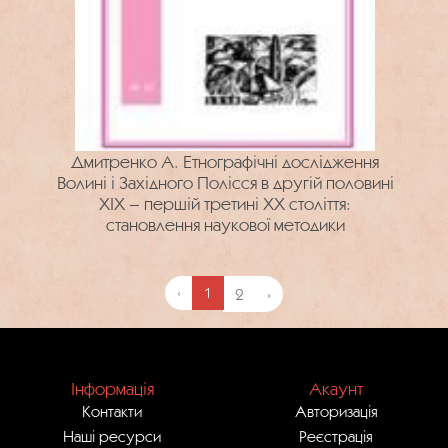
Дмитренко А. Етнографічні дослідження
Волині і Західного Полісся в другій половині
XIX – першій третині XX століття:
становлення наукової методики
‹
1
2
›
Інформація
Акаунт
Контакти
Авторизація
Наші ресурси
Реєстрація