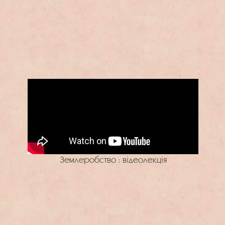
Землеробство : відеолекція