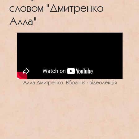
словом "Дмитренко
Алла"
Алла Дмитренко. Вбрання : відеолекція