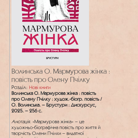
Волинська О. Мармурова жінка :
повість про Олену Пчілку
Розділ:
Нові книги
Волинська О. Мармурова жінка : повість
про Олену Пчілку : худож.-біогр. повість /
О. Волинська. – Брустури : Дискурсус,
2025. – 256 с.
Анотація.
«Мармурова жінка» – це
художньо-біографічна повість про життя й
творчість Олени Пчілки – видатної