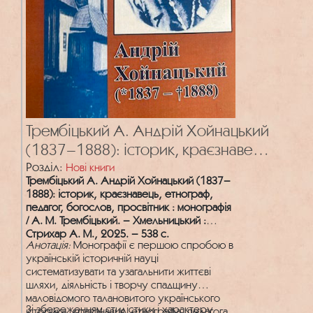
Трембіцький А. Андрій Хойнацький
(1837–1888): історик, краєзнавець,
етнограф, педагог, богослов,
Розділ:
Нові книги
Трембіцький А. Андрій Хойнацький (1837–
просвітник : монографія
1888): історик, краєзнавець, етнограф,
педагог, богослов, просвітник : монографія
/ А. М. Трембіцький. – Хмельницький :
Стрихар А. М., 2025. – 538 с.
Анотація:
Монографії є першою спробою в
українській історичній науці
систематизувати та узагальнити життєві
шляхи, діяльність і творчу спадщину
маловідомого талановитого українського
Зі збереженням стилістики і характеру
історика, краєзнавця, етнографа, педагога,