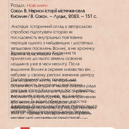
Розділ:
Нові книги
Сокол В. Нариси історії містечка-села
Кисилин / В. Сокол. – Луцьк, 2023. – 151 с.
Анотація.
Історичний огляд є авторською
спробою підготувати історію як
послідовність внутрішньо пов’язаних
періодів одного з найдавніших і достатньо
загадкових поселень Волині, а не хронічку
Територія сучасного Кисилина та
відомих краєзнавцям подій.
прилеглих до нього земель освоєна
людьми в уже в часи неоліту. Після
виділення Волині в окреме князівство він
набуває у своєму регіоні значення центру
Підготовлений огляд показує, що
для місцевого життя, не втрачене
послідовність внутрішньо пов’язаних
остаточно і сьогодні. У ньому сільська рада
періодів історії Кисилина є послідовністю
для двох сіл і школа для трьох. У різний час
зменшення рівнів впливів, які з нього
Кисилин був культурним, адміністративним
виходили. Їх вкрай обмежили жорстка
або економічним осередком для
Джерело:
Волинська обласна універсальна
антиукраїнська політика II Речі Посполитої
навколишніх поселень, а в першій половині
наукова бібліотека імені Олени Пчілки
та СРСР і байдужість до власних теренів
XVII ст.. піднявся на європейський рівень
української держави останніх двох
впливів, які з нього виходили. Подібним
десятиліть.
чином Кисилин став відомий і в другій