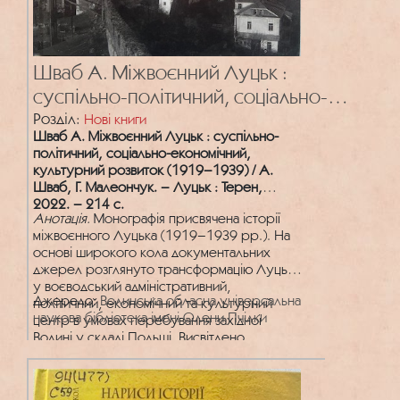
Шваб А. Міжвоєнний Луцьк :
суспільно-політичний, соціально-
економічний, культурний розвиток
Розділ:
Нові книги
Шваб А. Міжвоєнний Луцьк : суспільно-
(1919–1939)
політичний, соціально-економічний,
культурний розвиток (1919–1939) / А.
Шваб, Г. Малеончук. – Луцьк : Терен,
2022. – 214 с.
Анотація.
Монографія присвячена історії
міжвоєнного Луцька (1919–1939 рр.). На
основі широкого кола документальних
джерел розглянуто трансформацію Луцька
у воєводський адміністративний,
Джерело:
Волинська обласна універсальна
політичний, економічний та культурний
наукова бібліотека імені Олени Пчілки
центр в умовах перебування західної
Волині у складі Польщі. Висвітлено
становлення та функціонування органів
польської державної влади і міського
самоврядування; характер та особливості