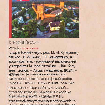
Історія Волині
Розділ:
Нові книги
Історія Волині / наук. ред. М. М. Кучерепа ;
авт. кол.: В. А. Білик, Г. В. Бондаренко, В. І.
Бортніков та ін. ; Волинський національний
університет ім. Лесі Українки. – Вид. 2-е,
змін. і допов. – Луцьк : Надстир’я, 2024. –
Анотація:
Це унікальне видання про
672 с.
важливий історико-географічний регіон
України – Волинь. В одинадцяти розділах
висвітлено історичний і культурний
розвиток краю від найдавніших часів до
Книга буде цікавою для науковців,
сьогодення. На її сторінках у
викладачів, учителів, аспірантів, студентів,
хронологічному порядку відображені
учнів, усіх, хто цікавиться історією Волині.