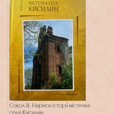
етносоціальних, суспільно-політичних,
економічних та культурних процесів;
повсякденне життя та побут лучан.
Сокол В. Нариси історії містечка-
села Кисилин