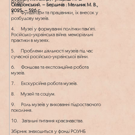
музей.
Скавронський. – Бердичів : Мельник М. В.,
2025. – 526 с.
3. Фундатори та працівники, їх внесок у
розбудову музеїв.
4. Музеї у формуванні політики пам’яті.
Російсько-українська війна: меморіальні
практики в музеях.
5. Проблеми діяльності музеїв під час
сучасної російсько-української війни.
6. Фондова та експозиційна робота
музеїв.
7. Екскурсійна робота музеїв.
8. Музей та соціум.
9. Роль музеїв у вихованні підростаючого
покоління.
10. Загальні питання краєзнавства.
Збірник знаходиться у фонді РОУНБ