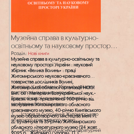
Музейна справа в культурно-
освітньому та науковому просторі
України : науковий збірник «Велика
Розділ:
Нові книги
Музейна справа в культурно-освітньому та
Волинь»
науковому просторі України : науковий
збірник «Велика Волинь» : праці
Житомирського науково-краєзнавчого
товариства дослідників Волині,
Анотація.
У науковому збірнику вміщено
Житомирської обласної організації НСКУ.
статті і повідомлення учасників
Вип. 68 : Матеріали Всеукраїнської наук.-
Всеукраїнської науково-краєзнавчої
краєзн. конф. присвяченої 160-річчю від
конференції за розділами:
заснування Житомирського обласного
краєзнавчого музею, 40-річчю Кмитівського
1. Історія та сьогодення Житомирського
музею образотворчого мистецтва імені Й.
обласного краєзнавчого музею.
Д. Буханчука та 35-річчю Житомирського
обласного літературного музею (24 жовт.
2. Житомирський обласний літературний
2025 р., Житомир) / упоряд. П. С.