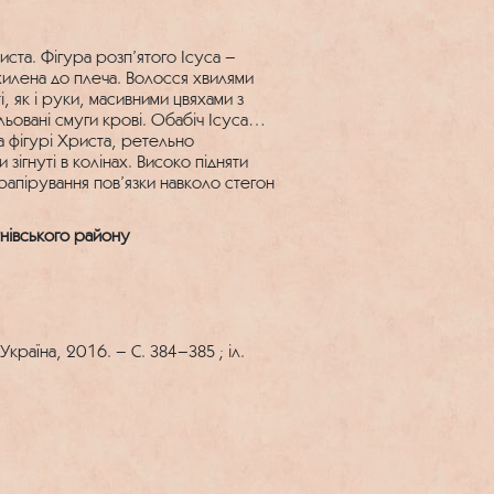
ста. Фігура розп’ятого Ісуса –
ахилена до плеча. Волосся хвилями
і, як і руки, масивними цвяхами з
ьовані смуги крові. Обабіч Ісуса
а фігурі Христа, ретельно
 зігнуті в колінах. Високо підняти
рапірування пов’язки навколо стегон
тнівського району
Україна, 2016. – С. 384–385 ; іл.