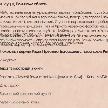
м. Луцьк, Волинська область
Майстер намагався натуралістично передати різьблення Ісуса Хри
масивна. Голова увінчана терновим вінком, повернута вправо і н
спадає на плечі, очі напіввідкриті. Ступні ніг перехрещені і прибит
пірамідальними кришками. На тілі Христа червоною фарбою намал
прибиті спис та тростина з губкою. Майстер виділяє кожен м’яз н
Розмір:
228 x 97, 97 x 61 (постать Ісуса Христа)
прорисовані суглоби рук та ніг, тіло вигнуто в талії напружені ноги
груди підкреслюють напругу останнього подиху. Великі заломи д
Матеріал і техніка:
дерево, поліхромія, різьблення
надають образу Христа монументальності.
Походить з церкви Різдва Пресвятої Богородиці с. Здомишель Ра
Джерело:
Текст та ілюстрація з книги:
Розп’яття // Музей Волинської ікони [книга-альбом]. – Київ : АДЕФ-
Див. також:
Волинський краєзнавчий музей
Музей Волинської ікони