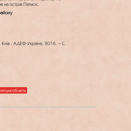
ня на острів Патмос.
району
– Київ : АДЕФ-Україна, 2016. – С.
инська область