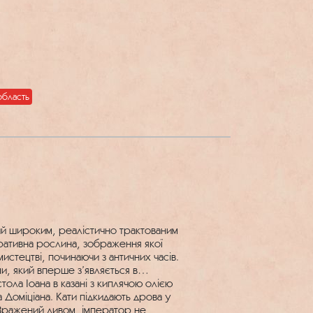
область
ий широким, реалістично трактованим
оративна рослина, зображення якої
стецтві, починаючи з античних часів.
и, який вперше з’являється в
тола Іоана в казані з киплячою олією
 Доміціана. Кати підкидають дрова у
. Вражений дивом, імператор не