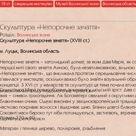
18 ст.
сакральне мистецтво
Музей Волинської ікони
Волинська област
Скульптура «Непорочне зачаття»
Розділ:
Волинська ікона
Скульптура «Непорочне зачаття» (XVIII ст.)
м. Луцьк, Волинська область
Непорочне зачаття – католицький догмат, за яким Діва Марія, як с
першої миті свого зачаття Анною, була незаплямованою, вільною 
«Непорочне зачаття», що викликала протягом середньовіччя числе
з’явилася у мистецтві, оскільки важко було знайти візуальний обр
концепції. З XVI ст. у малярстві та скульптурі ця тема почала втіл
Скульптура Марії повнооб’ємна, виконана у людській зріст. Діва ст
визволительки роду людського від «гріха Єви».
змія – символ гріхопадіння. Лік Богоматері овальний з округлими
блакитними очима. Одежі виконані у західноєвропейській традиції:
частково покриває волосся і відкриває шию. Бганки довгої блаки
Соковиті маси бароко тут ніби потоншуються, застигають, втрача
Розмір:
170 x 60
одухотвореної краси.
Матеріал і техніка:
дерево, поліхромія, різьблення