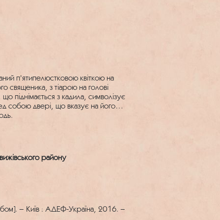
аний п'ятипелюстковою квіткою на
о священика, з тіарою на голові
 що піднімається з кадила, символізує
ед собою двері, що вказує на його
одь.
овижівського району
ьбом]. – Київ : АДЕФ-Україна, 2016. –