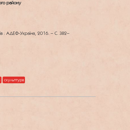
ого району
иїв : АДЕФ-Україна, 2016. – С. 382–
ь
скульптура