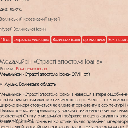
Див. також:
Волинський краєзнавчий музей
Музей Волинської ікони
18 ст.
сакральне мистецтво
Волинська ікона
орнаментика
Волинська 
Mедальйон «Страсті апостола Іоана»
Розділ:
Волинська ікона
Mедальйон «Страсті апостола Іоана» (ХVIII ст.)
м. Луцьк, Волинська область
Mедальйон «Страсті апостола Іоана» з навершя вівтаря оздоблен
різьбленим листям аканта з пальметою вгорі. Акант – східна дек
широко використовується як елемент орнаменту в архітектурі і ми
Пальмета – мотив орнаменту у вигляді стилізованого листка пальм
архітектурі Єгипту. У медальйоні зображена сцена катування апос
Розмір:
52,5 x 80
в часи жорстоких гонінь на християн під час правління імператора
вогонь, який за житійним переказом, гасне і олія стає холодною