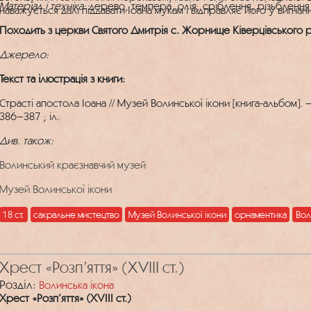
Матеріал і техніка:
дерево, темпера, олія, сріблення, різьблення
наважується далі піддавати Іоана мукам і відправляє його у вигнан
Походить з церкви Святого Дмитрія с. Жорнище Ківерцівського 
Джерело:
Текст та ілюстрація з книги:
Страсті апостола Іоана // Музей Волинської ікони [книга-альбом]. 
386–387 ; іл.
Див. також:
Волинський краєзнавчий музей
Музей Волинської ікони
18 ст.
сакральне мистецтво
Музей Волинської ікони
орнаментика
Вол
Хрест «Розп’яття» (XVIII ст.)
Розділ:
Волинська ікона
Хрест «Розп’яття» (XVIII ст.)