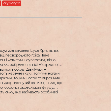
ь
скульптура
осуд для втілення Ісуса Христа, від
від первородного гріха. Тема
нні догматичні суперечки, пізно
аз для зображення цієї абстрактної
юватися в образі Діви Марії –
оїть на земній кулі, топчучи ногами
 щоками, тонким носом та виразними
 плащ, накинутий на плечі, і плат, що
тної сорочки окреслюють фігуру.
ють силу, але набувають особливої