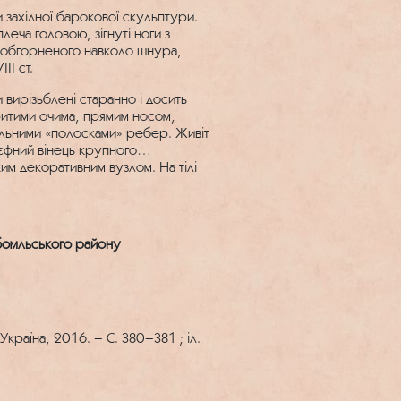
и західної барокової скульптури.
еча головою, зігнуті ноги з
, обгорненого навколо шнура,
II ст.
и вирізьблені старанно і досить
ритими очима, прямим носом,
альними «полосками» ребер. Живіт
ьєфний вінець крупного
им декоративним вузлом. На тілі
юбомльського району
Україна, 2016. – С. 380–381 ; іл.