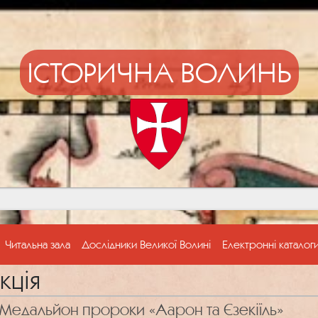
ІСТОРИЧНА ВОЛИНЬ
Читальна зала
Дослідники Великої Волині
Електронні каталог
кція
Mедальйон пророки «Аарон та Єзекіїль»