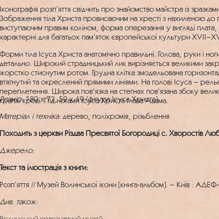
Іконографія розп’яття свідчить про знайомство майстра із зразкам
Зображення тіла Христа провисаючим на хресті з нахиленою до пл
виступаючим правим коліном, форма оперезання у вигляді плата
характерні для багатьох пам’яток європейської культури XVII–XVI
Форми тіла Ісуса Христа анатомічно правильні. Голова, руки і ног
детально. Широкий страдницький лик вирізняється великими зак
жорстко стиснутим ротом. Грудна клітка змодельована горизонт
втягнутий та окреслений прямими лініями. На голові Ісуса – рел
переплетення. Широка пов'язка на стегнах пов'язана збоку велик
Розмір:
180 x 73, 52 x 49 (фігура Ісуса Христа)
краплі крові. Під ногами Ісуса Христа глава Адама.
Матеріал і техніка:
дерево, поліхромія, різьблення
Походить з церкви Різдва Пресвятої Богородиці с. Хворостів Л
Джерело:
Текст та ілюстрація з книги:
Розп’яття // Музей Волинської ікони [книга-альбом]. – Київ : АДЕФ-
Див. також:
Волинський краєзнавчий музей