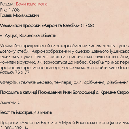
Розділ:
Волинська ікона
Рік: 1768
Томаш Михальський
Mедальйон пророки «Аарон та Єзекіїль» (1768)
м. Луцьк, Волинська область
Медальйон прикрашений плоскорізьбленим листям аканту і увінч
довгому стеблі. Аарон зображений у одежах давнього іудейськог
кадилом у руках. Тіара – натяк на християнське священство. Дим,
молитви віруючих, які возносяться до небес. Єзекіїль тримає пер
пророцтво про зачинені двері, через які може пройти лише Госп
Розмір:
75 x 77
Матеріал і техніка:
дерево, темпера, олія, сріблення, різьблення
Походить з каплиці Покладення Ризи Богородиці с. Кримне Стар
Джерело:
Текст та ілюстрація з книги:
Пророки «Аарон та Єзекіїль» // Музей Волинської ікони [книга-ал
С. 388–389 ; іл.