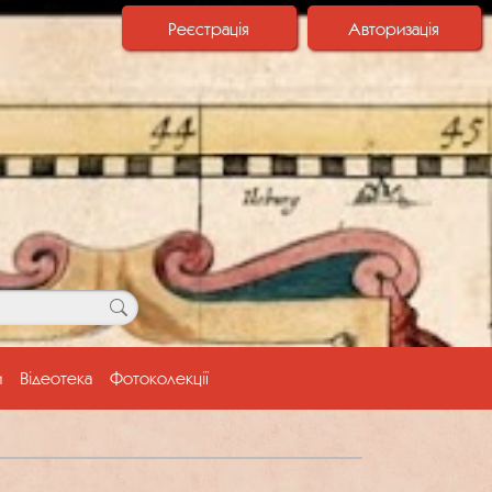
Реєстрація
Авторизація
и
Відеотека
Фотоколекції