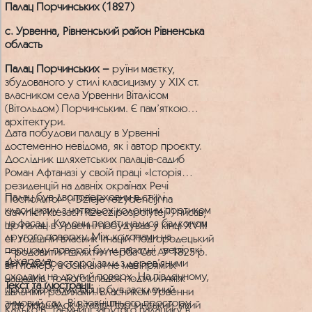
Палац Порчинських (1827)
с. Урвенна, Рівненський район Рівненська
область
Палац Порчинських –
руїни маєтку,
збудованого у стилі класицизму у ХІХ ст.
власником села Урвенни Віталісом
(Вітольдом) Порчинським. Є пам’яткою
архітектури.
Дата побудови палацу в Урвенні
достеменно невідома, як і автор проєкту.
Дослідник шляхетських палаців-садиб
Роман Афтаназі у своїй праці «Історія
резиденцій на давніх окраїнах Речі
Палац був двоповерховим в стилі
Посполитої» («Dzieje rezydenciji na
класицизму з чотирьох колонним портиком
dawnich kresach Rzeczipospolytej») писав,
на фасаді. Колони перетиналися балконом
що палац в Урвенні побудував у кінці XVIII
другого поверху. Між колонами на
ст. тодішній власник Ігнацій Подгородецький
першому поверсі були парадні двері, які
– родовитий шляхтич герба Сас. У 1825 р.
Джерела:
вели до просторої зали з дерев’яними
він помер, а оскільки не мав прямих
сходами на другий поверх. На південному,
нащадків, то його спадок поділили між
Текст та ілюстрації:
протилежному боці, був засклений
дальніми родичами. Власником Урвенни
зимовий сад. Від зовнішнього простору
став маршалок Віталіс Порчинський, який
Калько В. Таємниці забутого палацику в