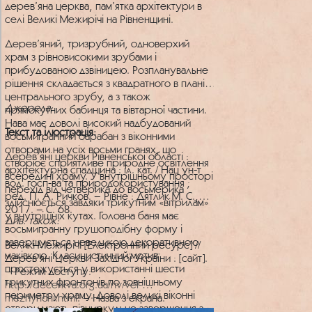
дерев’яна церква, пам’ятка архітектури в
селі Великі Межирічі на Рівненщині.
Дерев’яний, тризрубний, одноверхий
храм з рівновисокими зрубами і
прибудованою дзвіницею. Розпланувальне
рішення складається з квадратного в плані
центрального зрубу, а з також
Джерела:
прямокутних бабинця та вівтарної частини.
Нава має доволі високий надбудований
Текст та ілюстрація:
восьмигранний барабан з віконними
отворами на усіх восьми гранях, що
Дерев’яні церкви Рівненської області :
створює сприятливе природне освітлення
архітектурна спадщина : іл. кат. / Нац ун-т
всередині храму. У внутрішньому просторі
вод. госп-ва та природокористування ;
перехід від четверика до восьмерика
ред. П. А. Ричков. – Рівне : Дятлик М. С.,
здійснюється завдяки трикутним «вітрилам»
2017. – C. 68.
у внутрішніх кутах. Головна баня має
Див. також:
восьмигранну грушоподібну форму і
завершується невеликою декоративною
Великі Межирічі [Електронний ресурс] //
маківкою. Класицистичний мотив
Дерев’яні Церкви Західної України : [сайт].
простежується у використанні шести
– Режим доступу:
трикутних фронтонів по зовнішньому
http://decerkva.org.ua/riv/vel-
периметру храму. Доволі великі віконні
mezhyrichi.html
. – Назва з екрана.
отвори мають півциркульне завершення з