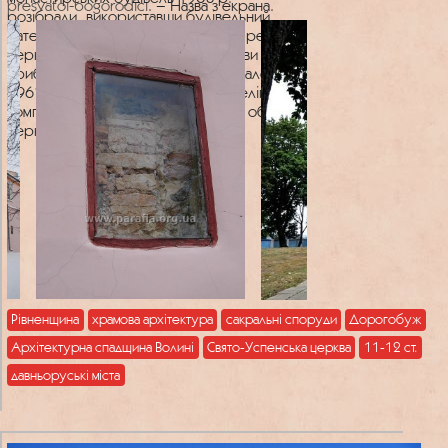
presvatoi-bogorodici
. – Назва з екрана.
розібрали, використавши будівельний
матеріал для будівництва огорожі, ремонту
церкви. У 1950 р. до фасаду церкви
прибудували дерев'яну дзвіницю, але
1961 р. в ході хрущовської антирелігійної
компанії церковну громаду зняли з обліку, а
церкву перетворили на клуб.
Рівненщина
храмова архітектура
сакральні споруди
Дорогобуж
Архітектурна спадщина Волині
Свято-Успенська церква
11-12 ст.
давньоруські міста