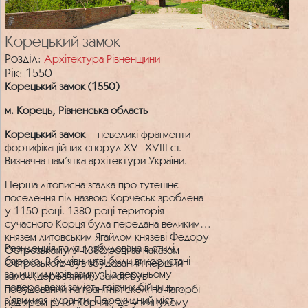
Корецький замок
Розділ:
Архітектура Рівненщини
Рік: 1550
Корецький замок (1550)
м. Корець, Рівненська область
Корецький замок
– невеликі фрагменти
фортифікаційних споруд XV–XVIII ст.
Визначна пам’ятка архітектури України.
Перша літописна згадка про тутешнє
поселення під назвою Корчеськ зроблена
у 1150 році. 1380 році територія
сучасного Корця була передана великим
князем литовським Ягайлом князеві Федору
Резиденція палацу збудована в стилі
Острозькому. У 1386 році за наказом
бароко. В будівництві були використані
Острозького був збудований перший
залишки мурів замку. На верхньому
замок (дерев’яний). Замок був
поверсі вежі замість грізних бійниць
побудований на гранітній скелі на пагорбі
з’явилися куранти. Перекидний міст
над яром річки Корчик, де у минулому