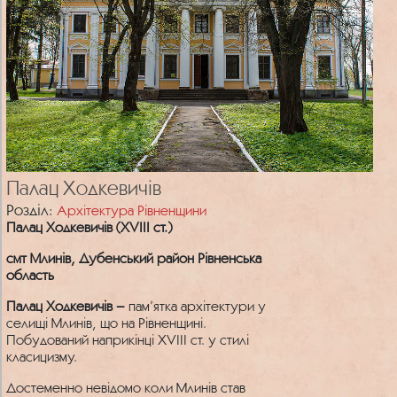
ремонтували після пожежі. 1947 р. в
колишньому палаці облаштували контору
колгоспу, яка розміщувалася там до 1955 р.
У серпні цього ж року територію віддали
під новоутворений Урвенський будинок-
інтернат для людей похилого віку та
інвалідів. У 1970-х роках за часів інтернату
до палацу прибудували двоповерховий
корпус, остаточно спотворивши колишню
панську резиденцію. У 1983 р. його
перейменовано в Урвенський
Палац Ходкевичів
психоневрологічний інтернат. З 2013 р.
змінено назву на Комунальний заклад
Розділ:
Архітектура Рівненщини
«Урвенський психоневрологічний інтернат»
Палац Ходкевичів (ХVІІІ ст.)
Рівненської обласної ради.
смт Млинів, Дубенський район Рівненська
область
Палац Ходкевичів –
пам’ятка архітектури у
селищі Млинів, що на Рівненщині.
Побудований наприкінці ХVІІІ ст. у стилі
класицизму.
Достеменно невідомо коли Млинів став