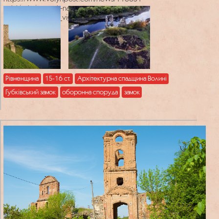
gubkivskyj-zamok-na-retro-
svitlynah#google_vignette
. – Назва з
екрана.
Рівненщина
15-16 ст.
Архітектурна спадщина Волині
Губківський замок
оборонна споруда
замок